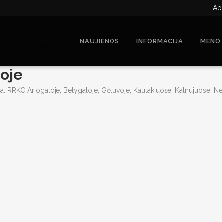
Ap
NAUJIENOS
INFORMACIJA
MENO
ras Betygaloje
oje
ja: RRKC Ariogaloje, Betygaloje, Gėluvoje, Kaulakiuose, Kalnujuose, 