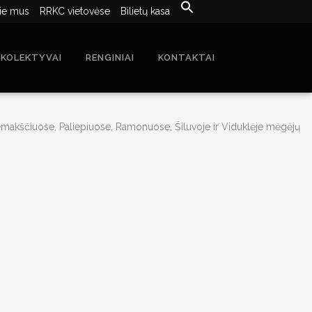
ie mus
RRKC vietovėse
Bilietų kasa
 KOLEKTYVAI
RENGINIAI
KONTAKTAI
Nemakščiuose, Paliepiuose, Ramonuose, Šiluvoje ir Viduklėje mėgėjų