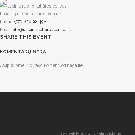
Raseinių rajono kultūros centras
Phone
+370 630 98 498
Email
info@raseiniukulturoscentras.lt
SHARE THIS EVENT
KOMENTARŲ NĖRA
Atsiprašome, šio įrašo komentuoti negalite.
Savivaldybės biudžetinė įstaiga