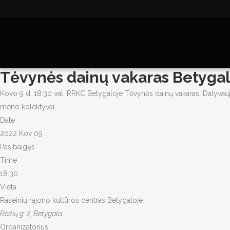
Home
Renginiai - Raseinių rajono kultūros centras
Tėvynės dainų vaka
Tėvynės dainų vakaras Betygal
Kovo 9 d. 18:30 val. RRKC Betygaloje Tėvynės dainų vakaras. Dalyvau
meno kolektyvai.
Date
2022 Kov 09
Pasibaigęs
Time
18:30
Vieta
Raseinių rajono kultūros centras Betygaloje
Rožių g. 2, Betygala
Organizatorius