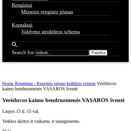
Renginiai
Mėnesio renginių planas
Kontaktai
Valdymo struktūros schema
Search for:
Home
Renginiai - Raseinių rajono kultūros centras
Verėduvos
kaimo bendruomenės VASAROS šventė
Verėduvos kaimo bendruomenės VASAROS šventė
Liepos 15 d. 15 val.
Veiklos skirtos ir vaikams, ir suaugusiems.