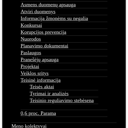
Asmens duomenų apsauga
Atviri duomenys
Informacija žmonėms su negalia
Konkursai
Korupcijos prevencija
Nuorodos
Planavimo dokumentai
Paslaugos
Pranešėjų apsauga
Projektai
Veiklos sritys
Teisinė informacija
Teisės aktai
Tyrimai ir analizės
Teisinio reguliavimo stebėsena
0,6 proc. Parama
Meno kolektyvai