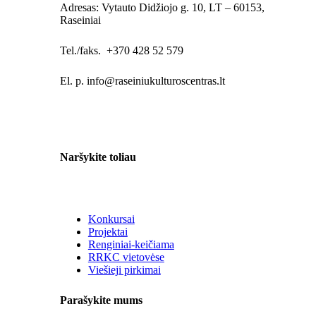
Adresas: Vytauto Didžiojo g. 10, LT – 60153,
Raseiniai
Tel./faks. +370 428 52 579
El. p. info@raseiniukulturoscentras.lt
Naršykite toliau
Konkursai
Projektai
Renginiai-keičiama
RRKC vietovėse
Viešieji pirkimai
Parašykite mums