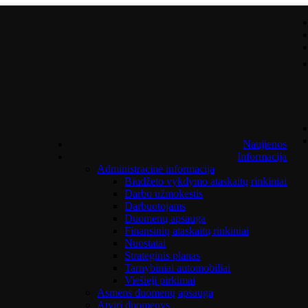
Naujienos
Informacija
Administracinė informacija
Biudžeto vykdymo ataskaitų rinkiniai
Darbo užmokestis
Darbuotojams
Duomenų apsauga
Finansinių ataskaitų rinkiniai
Nuostatai
Strateginis planas
Tarnybiniai automobiliai
Viešieji pirkimai
Asmens duomenų apsauga
Atviri duomenys