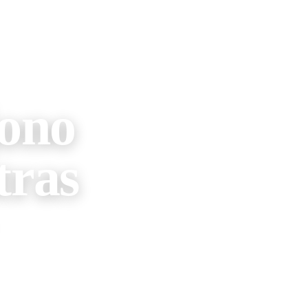
jono
tras