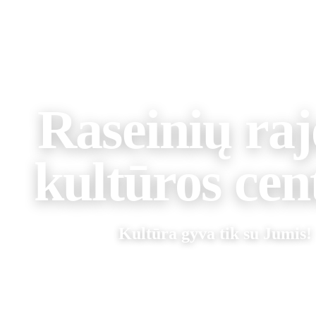
Raseinių ra
kultūros cen
Kultūra gyva tik su Jumis!
APIE MUS
BILIETŲ KASA