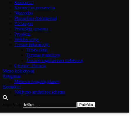
Konkursai
Korupcijos prevencija
Nuorodos
Planavimo dokumentai
Paslaugos
Pranešėjų apsauga
Projektai
Veiklos sritys
Teisinė informacija
Teisės aktai
Tyrimai ir analizės
Teisinio reguliavimo stebėsena
0,6 proc. Parama
Meno kolektyvai
Renginiai
Mėnesio renginių planas
Kontaktai
Valdymo struktūros schema
Search for: