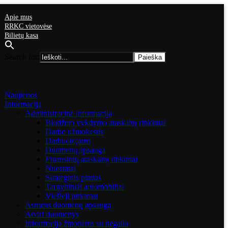
Apie mus
RRKC vietovėse
Bilietų kasa
Search for:
Naujienos
Informacija
Administracinė informacija
Biudžeto vykdymo ataskaitų rinkiniai
Darbo užmokestis
Darbuotojams
Duomenų apsauga
Finansinių ataskaitų rinkiniai
Nuostatai
Strateginis planas
Tarnybiniai automobiliai
Viešieji pirkimai
Asmens duomenų apsauga
Atviri duomenys
Informacija žmonėms su negalia