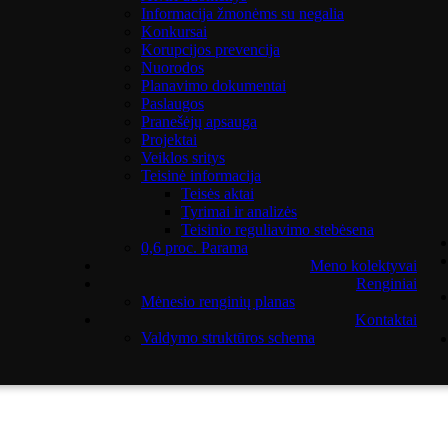
Informacija žmonėms su negalia
Konkursai
Korupcijos prevencija
Nuorodos
Planavimo dokumentai
Paslaugos
Pranešėjų apsauga
Projektai
Veiklos sritys
Teisinė informacija
Teisės aktai
Tyrimai ir analizės
Teisinio reguliavimo stebėsena
0,6 proc. Parama
Meno kolektyvai
Renginiai
Mėnesio renginių planas
Kontaktai
Valdymo struktūros schema