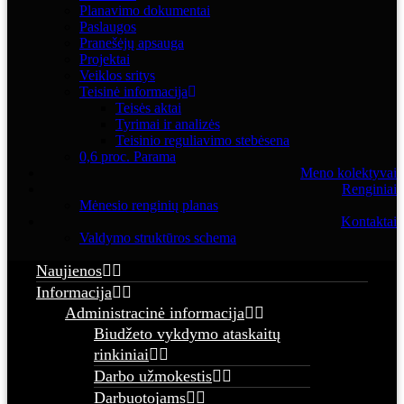
Planavimo dokumentai
Paslaugos
Pranešėjų apsauga
Projektai
Veiklos sritys
Teisinė informacija
Teisės aktai
Tyrimai ir analizės
Teisinio reguliavimo stebėsena
0,6 proc. Parama
Meno kolektyvai
Renginiai
Mėnesio renginių planas
Kontaktai
Valdymo struktūros schema
Naujienos
Informacija
Administracinė informacija
Biudžeto vykdymo ataskaitų
rinkiniai
Darbo užmokestis
Darbuotojams