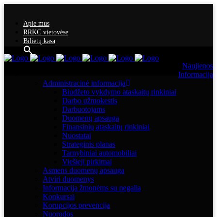
Apie mus
RRKC vietovėse
Bilietų kasa
Naujienos
Informacija
Administracinė informacija
Biudžeto vykdymo ataskaitų rinkiniai
Darbo užmokestis
Darbuotojams
Duomenų apsauga
Finansinių ataskaitų rinkiniai
Nuostatai
Strateginis planas
Tarnybiniai automobiliai
Viešieji pirkimai
Asmens duomenų apsauga
Atviri duomenys
Informacija žmonėms su negalia
Konkursai
Korupcijos prevencija
Nuorodos