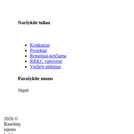
Naršykite toliau
Konkursai
Projektai
Renginiai-keičiama
RRKC vietovėse
Viešieji pirkimai
Parašykite mums
Siųsti
2026 ©
Raseinių
rajono