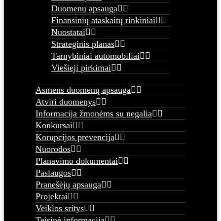
Duomenų apsauga
Finansinių ataskaitų rinkiniai
Nuostatai
Strateginis planas
Tarnybiniai automobiliai
Viešieji pirkimai
Asmens duomenų apsauga
Atviri duomenys
Informacija žmonėms su negalia
Konkursai
Korupcijos prevencija
Nuorodos
Planavimo dokumentai
Paslaugos
Pranešėjų apsauga
Projektai
Veiklos sritys
Teisinė informacija