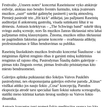
Festivalio „Unseen notes“ koncertai Raseiniuose vyko atskiroje
erdvėje, atokiau nuo bendro šventės šurmulio, tokia įvairesnės
muzikos „oazė“ suteikė galimybę pasinerti į savitą atmosferą.
Pirmieji pasirodė trio „Hit kick“ atlikėjai, jau pažįstami Raseinių
auditorijai iš ankstesnių gastrolių, visada sutinkami šiltai ir su
dėmesiu. Antrasis kolektyvas – „The Schwings band“ sukėlė tikrą
svingo audrą scenoje, nors šis muzikos žanras tikriausiai nėra labai
pažįstamas mūsų klausytojams. Žinoma, muzikos stilius tikriausiai
ne pagrindinis faktorius gerame koncerte – svarbiausia atlikėjų
profesionalumas ir šiltas bendravimas su publika.
Raseinių šiuolaikinės muzikos festivalio koncertai Šiauliuose – tai
mėginimas išplėsti renginio ribas ir garsinti mūsų kultūrinius
renginius už rajono ribų. Pasirodymas Šiaulių dailės galerijoje –
pirmas toks žingsnis svetur, pirmas festivalio prisistatymas kito
miesto bendruomenei.
Galerijos aplinka puikiausiai tiko šokėjos Vaivos Paukštės
pasirodymui, nes eksponuojama galerijos erdvėse paroda „Kūnas“
visiškai atitiko jos naujo šokio „Cosa“ koncepciją. Parodos
ekspozicija atrodė tarsi specialiai šiam šokiui sukurta scenografija,
statiški meno kūriniai kartais tiesiog susiliejo su Vaivos šokio
dinamika.
Antrasis koncertas tarsi pratęsė šokio meditacijos seansą jau kita