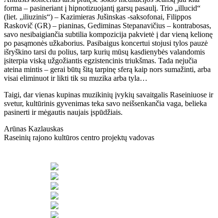
forma – pasineriant į hipnotizuojantį garsų pasaulį. Trio „illucid“
(liet. „iliuzinis“) – Kazimieras Jušinskas -saksofonai, Filippos
Raskovič (GR) – pianinas, Gediminas Stepanavičius – kontrabosas,
savo nesibaigiančia subtilia kompozicija pakvietė į dar vieną kelionę
po pasąmonės užkaborius. Pasibaigus koncertui stojusi tylos pauzė
išryškino tarsi du polius, tarp kurių mūsų kasdienybės valandomis
įsiterpia viską užgožiantis egzistencinis triukšmas. Tada nejučia
ateina mintis – gerai būtų šitą tarpinę sferą kaip nors sumažinti, arba
visai eliminuot ir likti tik su muzika arba tyla…
Taigi, dar vienas kupinas muzikinių įvykių savaitgalis Raseiniuose ir
svetur, kultūrinis gyvenimas teka savo neišsenkančia vaga, belieka
pasinerti ir mėgautis naujais įspūdžiais.
Arūnas Kazlauskas
Raseinių rajono kultūros centro projektų vadovas