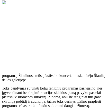
Šiais metais festivalio „Unseen notes“ kalendorius susidėliojo taip,
kad paskutiniai keturi koncertai tą pačią dieną, rugsėjo 17-ąją, vyko
net dviejuose miestuose – Raseiniuose ir Šiauliuose. Raseiniuose
pasirodymai papildė šventės „Rudens bendrystės sodas – 2022“
programą, Šiauliuose mūsų festivalio koncertai nuskambėjo Šiaulių
dailės galerijoje.
Toks bandymas sujungti kelių renginių programas pasiteisino, nes
įgyvendinant bendrą informacijos sklaidos planą pavyko pasiekti
platesnį visuomenės sluoksnį. Žinoma, abu šie renginiai turi gana
skirtingą pobūdį ir auditoriją, tačiau toks derinys įgalino praplėsti
programos ribas ir tokiu būdu sudominti daugiau žiūrovų.