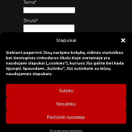
Tema*
Žinutė*
Slapukai
Siųsti
Siekiant pagerinti Jūsų naršymo kokybę, vidinės statistikos
bei tiesioginės rinkodaros tikslu šioje svetainėje yra
naudojami slapukai („cookies“), kuriuos Jūs galite bet kada
išjungti. Spausdami „Sutinku“, Jūs sutinkate su mūsų
naudojamais slapukais.
Sutinku
2026 © Raseinių rajono kultūros centras
Nesutinku
Bilietų rezervacija: mob. tel. +370 630 98 498, administracija: tel.
Peržiūrėti nuostatas
+370 428 52 579.
Privatumo politika