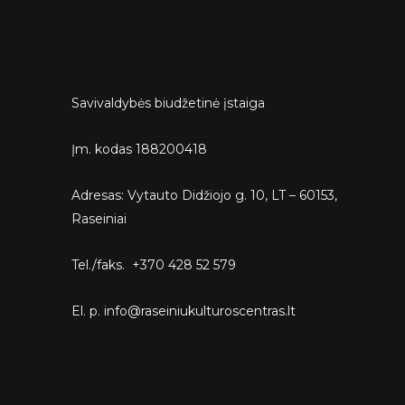
Savivaldybės biudžetinė įstaiga
Įm. kodas 188200418
Adresas: Vytauto Didžiojo g. 10, LT – 60153,
Raseiniai
Tel./faks. +370 428 52 579
El. p. info@raseiniukulturoscentras.lt