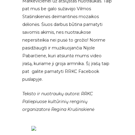
Markevičienei už atsiųstas nuotraukas. Taip
pat mus be galo sužavėjo Vilmos
Stašinskienės deimantinės mozaikos
dėlionės. Šiuos darbus būtina pamatyti
savomis akimis, nes nuotraukose
nepersiteikia nei pusė to grožio! Norime
pasidžiaugti ir muzikuojančia Nijole
Pabarčiene, kuri atsiuntė mums video
įrašą, kuriame ji groja armnika. Šį įrašą taip
pat galite pamatyti RRKC Facebook
puslapyje.
Teksto ir nuotraukų autorė: RRKC
Paliepiuose kultūrinių renginių
organizatorė Regina Krušinskienė