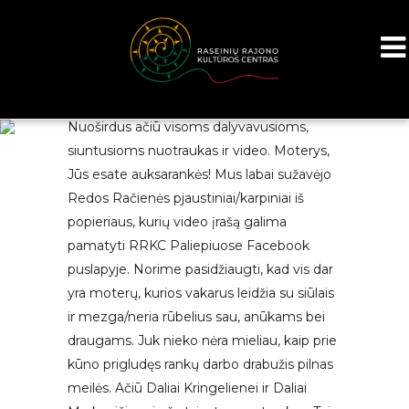
Baigėsi virtuali paroda „Mano pomėgis“.
Nuoširdus ačiū visoms dalyvavusioms,
siuntusioms nuotraukas ir video. Moterys,
Jūs esate auksarankės! Mus labai sužavėjo
Redos Račienės pjaustiniai/karpiniai iš
popieriaus, kurių video įrašą galima
pamatyti RRKC Paliepiuose Facebook
puslapyje. Norime pasidžiaugti, kad vis dar
yra moterų, kurios vakarus leidžia su siūlais
ir mezga/neria rūbelius sau, anūkams bei
draugams. Juk nieko nėra mieliau, kaip prie
kūno prigludęs rankų darbo drabužis pilnas
meilės. Ačiū Daliai Kringelienei ir Daliai