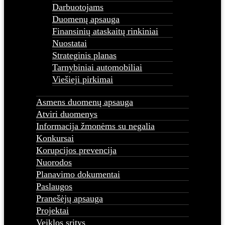
Darbuotojams
Duomenų apsauga
Finansinių ataskaitų rinkiniai
Nuostatai
Strateginis planas
Tarnybiniai automobiliai
Viešieji pirkimai
Asmens duomenų apsauga
Atviri duomenys
Informacija žmonėms su negalia
Konkursai
Korupcijos prevencija
Nuorodos
Planavimo dokumentai
Paslaugos
Pranešėjų apsauga
Projektai
Veiklos sritys