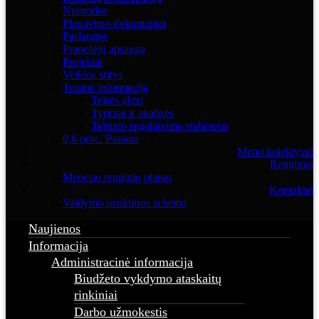
Nuorodos
Planavimo dokumentai
Paslaugos
Pranešėjų apsauga
Projektai
Veiklos sritys
Teisinė informacija
Teisės aktai
Tyrimai ir analizės
Teisinio reguliavimo stebėsena
0,6 proc. Parama
Meno kolektyvai
Renginiai
Mėnesio renginių planas
Kontaktai
Valdymo struktūros schema
Naujienos
Informacija
Administracinė informacija
Biudžeto vykdymo ataskaitų
rinkiniai
Darbo užmokestis