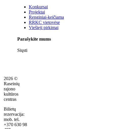
Konkursai
Projektai
Renginiai-keičiama
RRKC vietovėse
Viešieji pirkimai
Parašykite mums
Siųsti
2026 ©
Raseinių
rajono
kultūros
centras
Bilietų
rezervacija:
mob. tel.
+370 630 98