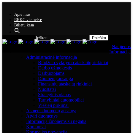
Apie mus
RRKC vietovėse
Bilietų kasa
Search for:
Naujienos
Informacija
Administracinė informacija
Biudžeto vykdymo ataskaitų rinkiniai
Darbo užmokestis
Darbuotojams
Duomenų apsauga
Finansinių ataskaitų rinkiniai
Nuostatai
Strateginis planas
Tarnybiniai automobiliai
Viešieji pirkimai
Asmens duomenų apsauga
Atviri duomenys
Informacija žmonėms su negalia
Konkursai
Korupcijos prevencija