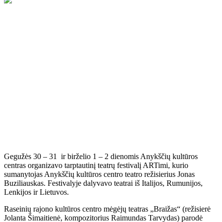
Gegužės 30 – 31 ir birželio 1 – 2 dienomis Anykščių kultūros
centras organizavo tarptautinį teatrų festivalį ARTimi, kurio
sumanytojas Anykščių kultūros centro teatro režisierius Jonas
Buziliauskas. Festivalyje dalyvavo teatrai iš Italijos, Rumunijos,
Lenkijos ir Lietuvos.
Raseinių rajono kultūros centro mėgėjų teatras „Braižas“ (režisierė
Jolanta Šimaitienė, kompozitorius Raimundas Tarvydas) parodė