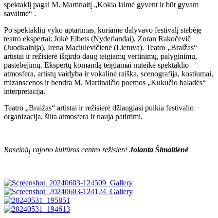
spektaklį pagal M. Martinaitį „Kokia laimė gyvent ir būt gyvam
savaime“ .
Po spektaklių vyko aptarimas, kuriame dalyvavo festivalį stebėję
teatro ekspertai: Jokė Elbets (Nyderlandai), Zoran Rakočevič
(Juodkalnija), Irena Maciulevičienė (Lietuva). Teatro „Braižas“
artistai ir režisierė išgirdo daug teigiamų vertinimų, palyginimų,
pastebėjimų. Ekspertų komandą teigiamai nuteikė spektaklio
atmosfera, artistų vaidyba ir vokalinė raiška, scenografija, kostiumai,
mizanscenos ir bendra M. Martinaičio poemos „Kukučio baladės“
interpretacija.
Teatro „Braižas“ artistai ir režisierė džiaugiasi puikia festivalio
organizacija, šilta atmosfera ir nauja patirtimi.
Raseinių rajono kultūros centro režisierė
Jolanta Šimaitienė