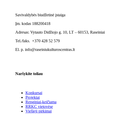
Savivaldybės biudžetinė įstaiga
Įm. kodas 188200418
Adresas: Vytauto Didžiojo g. 10, LT – 60153, Raseiniai
Tel./faks. +370 428 52 579
El. p. info@raseiniukulturoscentras.lt
Naršykite toliau
Konkursai
Projektai
Renginiai-keičiama
RRKC vietovėse
Viešieji pirkimai