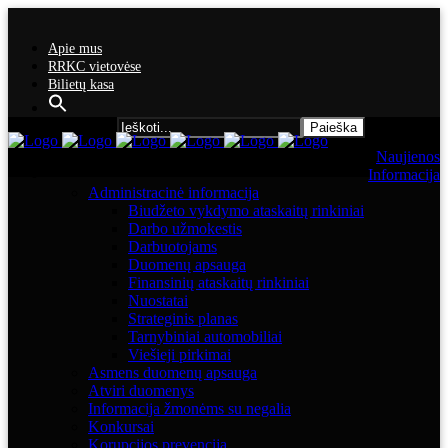
Apie mus
RRKC vietovėse
Bilietų kasa
Search for:
Naujienos
Informacija
Administracinė informacija
Biudžeto vykdymo ataskaitų rinkiniai
Darbo užmokestis
Darbuotojams
Duomenų apsauga
Finansinių ataskaitų rinkiniai
Nuostatai
Strateginis planas
Tarnybiniai automobiliai
Viešieji pirkimai
Asmens duomenų apsauga
Atviri duomenys
Informacija žmonėms su negalia
Konkursai
Korupcijos prevencija