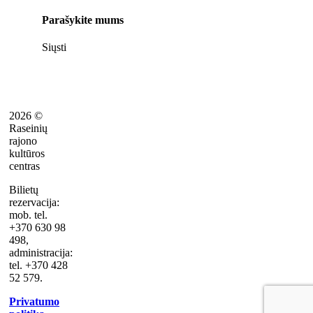
Parašykite mums
Siųsti
2026 ©
Raseinių
rajono
kultūros
centras
Bilietų
rezervacija:
mob. tel.
+370 630 98
498,
administracija:
tel. +370 428
52 579.
Privatumo