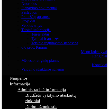
Nuorodos
Planavimo dokumentai
Paslaugos
Pranešėjų apsauga
Projektai
Veiklos sritys
Teisinė informacija
Teisės aktai
Tyrimai ir analizės
Teisinio reguliavimo stebėsena
0,6 proc. Parama
Meno kolektyvai
Renginiai
Mėnesio renginių planas
Kontaktai
Valdymo struktūros schema
Naujienos
Informacija
Administracinė informacija
Biudžeto vykdymo ataskaitų
rinkiniai
Darbo užmokestis