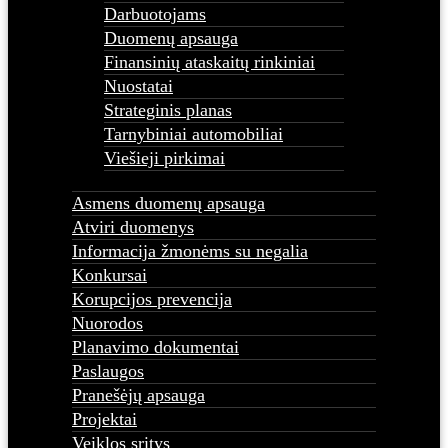
Darbuotojams
Duomenų apsauga
Finansinių ataskaitų rinkiniai
Nuostatai
Strateginis planas
Tarnybiniai automobiliai
Viešieji pirkimai
Asmens duomenų apsauga
Atviri duomenys
Informacija žmonėms su negalia
Konkursai
Korupcijos prevencija
Nuorodos
Planavimo dokumentai
Paslaugos
Pranešėjų apsauga
Projektai
Veiklos sritys