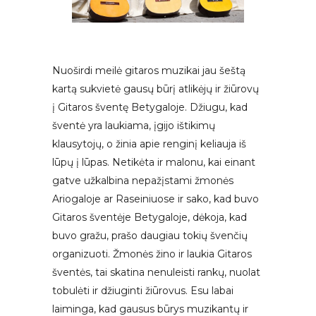
Nuoširdi meilė gitaros muzikai jau šeštą
kartą sukvietė gausų būrį atlikėjų ir žiūrovų
į Gitaros šventę Betygaloje. Džiugu, kad
šventė yra laukiama, įgijo ištikimų
klausytojų, o žinia apie renginį keliauja iš
lūpų į lūpas. Netikėta ir malonu, kai einant
gatve užkalbina nepažįstami žmonės
Ariogaloje ar Raseiniuose ir sako, kad buvo
Gitaros šventėje Betygaloje, dėkoja, kad
buvo gražu, prašo daugiau tokių švenčių
organizuoti. Žmonės žino ir laukia Gitaros
šventės, tai skatina nenuleisti rankų, nuolat
tobulėti ir džiuginti žiūrovus. Esu labai
laiminga, kad gausus būrys muzikantų ir