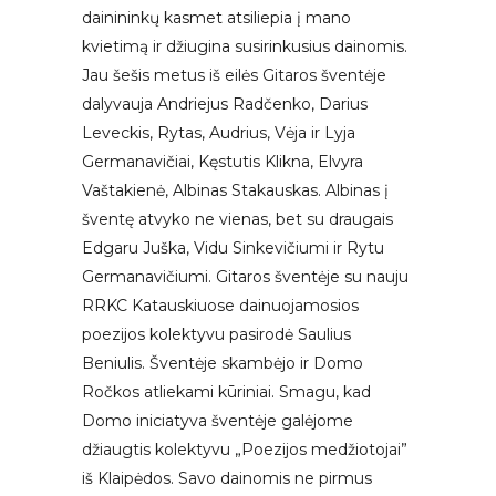
dainininkų kasmet atsiliepia į mano
kvietimą ir džiugina susirinkusius dainomis.
Jau šešis metus iš eilės Gitaros šventėje
dalyvauja Andriejus Radčenko, Darius
Leveckis, Rytas, Audrius, Vėja ir Lyja
Germanavičiai, Kęstutis Klikna, Elvyra
Vaštakienė, Albinas Stakauskas. Albinas į
šventę atvyko ne vienas, bet su draugais
Edgaru Juška, Vidu Sinkevičiumi ir Rytu
Germanavičiumi. Gitaros šventėje su nauju
RRKC Katauskiuose dainuojamosios
poezijos kolektyvu pasirodė Saulius
Beniulis. Šventėje skambėjo ir Domo
Ročkos atliekami kūriniai. Smagu, kad
Domo iniciatyva šventėje galėjome
džiaugtis kolektyvu „Poezijos medžiotojai”
iš Klaipėdos. Savo dainomis ne pirmus