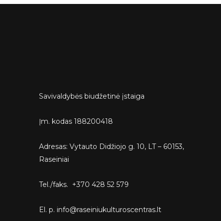
Savivaldybės biudžetinė įstaiga
Įm. kodas 188200418
Adresas: Vytauto Didžiojo g. 10, LT – 60153,
Raseiniai
Tel./faks. +370 428 52 579
El. p. info@raseiniukulturoscentras.lt