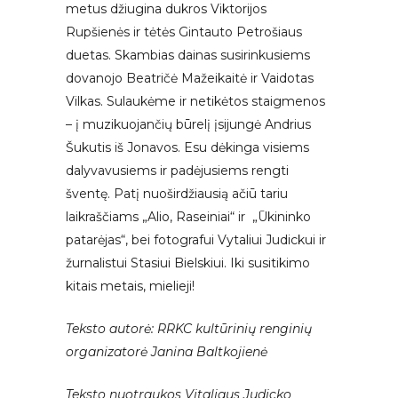
metus džiugina dukros Viktorijos
Rupšienės ir tėtės Gintauto Petrošiaus
duetas. Skambias dainas susirinkusiems
dovanojo Beatričė Mažeikaitė ir Vaidotas
Vilkas. Sulaukėme ir netikėtos staigmenos
– į muzikuojančių būrelį įsijungė Andrius
Šukutis iš Jonavos. Esu dėkinga visiems
dalyvavusiems ir padėjusiems rengti
šventę. Patį nuoširdžiausią ačiū tariu
laikraščiams „Alio, Raseiniai“ ir „Ūkininko
patarėjas“, bei fotografui Vytaliui Judickui ir
žurnalistui Stasiui Bielskiui. Iki susitikimo
kitais metais, mielieji!
Teksto autorė: RRKC kultūrinių renginių
organizatorė Janina Baltkojienė
Teksto nuotraukos Vitaliaus Judicko