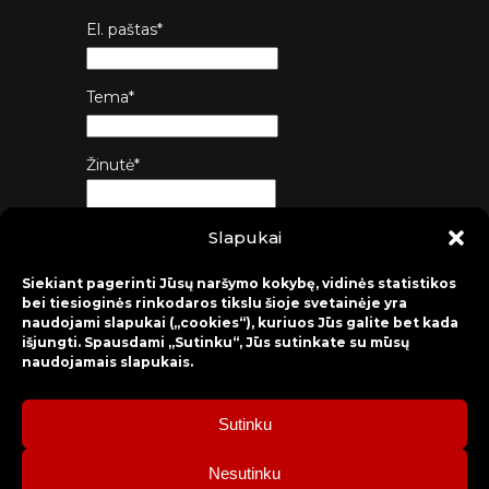
El. paštas*
Tema*
Žinutė*
Slapukai
Siųsti
Siekiant pagerinti Jūsų naršymo kokybę, vidinės statistikos
bei tiesioginės rinkodaros tikslu šioje svetainėje yra
naudojami slapukai („cookies“), kuriuos Jūs galite bet kada
išjungti. Spausdami „Sutinku“, Jūs sutinkate su mūsų
naudojamais slapukais.
Sutinku
2026 © Raseinių rajono kultūros centras
Nesutinku