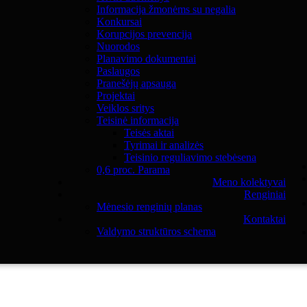
Informacija žmonėms su negalia
Konkursai
Korupcijos prevencija
Nuorodos
Planavimo dokumentai
Paslaugos
Pranešėjų apsauga
Projektai
Veiklos sritys
Teisinė informacija
Teisės aktai
Tyrimai ir analizės
Teisinio reguliavimo stebėsena
0,6 proc. Parama
Meno kolektyvai
Renginiai
Mėnesio renginių planas
Kontaktai
Valdymo struktūros schema