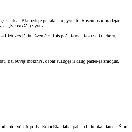
 studijas Klaipėdoje persikėliau gyventi į Raseinius ir pradėjau
– su „Nemakščių vyrais.“
 Lietuvos Dainų šventėje. Tais pačiais metais su vaikų choru,
čiau, kai buvęs mokinys, dabar suaugęs ir daug pasiekęs žmogus,
ndu atokvėpį ir poilsį. Emociškai labai pailsiu bitininkaudamas. Šiuo