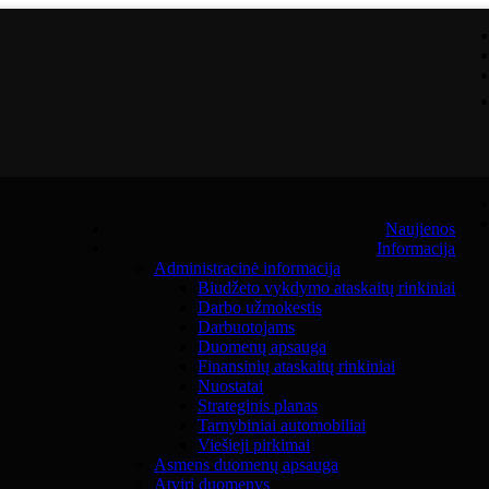
Naujienos
Informacija
Administracinė informacija
Biudžeto vykdymo ataskaitų rinkiniai
Darbo užmokestis
Darbuotojams
Duomenų apsauga
Finansinių ataskaitų rinkiniai
Nuostatai
Strateginis planas
Tarnybiniai automobiliai
Viešieji pirkimai
Asmens duomenų apsauga
Atviri duomenys