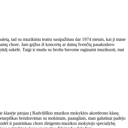
etą, tad su muzikiniu teatru susipažinau dar 1974 metais, kai ji mane
 namų chore. Jam grįžus iš koncertų ar dainų švenčių pasakodavo
įspūdį sukėlė. Taigi ir mudu su broliu buvome raginami muzikuoti, mat
 klasėje įstojau į Radviliškio muzikos mokyklos akordeono klasę.
arpiškas bendravimas su mokiniais, paaugliais, man galutinai padėjo
todėl ir pasirinkau choro dirigento-muzikos mokytojo specialybę.