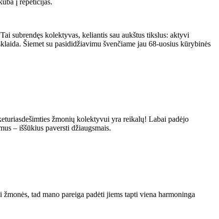
uba į repeticijas.
Tai subrendęs kolektyvas, keliantis sau aukštus tikslus: aktyvi
sklaida. Šiemet su pasididžiavimu švenčiame jau 68-uosius kūrybinės
keturiasdešimties žmonių kolektyvui yra reikalų! Labai padėjo
imus – iššūkius paversti džiaugsmais.
ini žmonės, tad mano pareiga padėti jiems tapti viena harmoninga