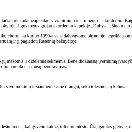
ačiau niekada neapleidau savo pirmojo instrumento – akordeono. Baigęs
mokytoju. Ilgus metus grojau akordeonu kapeloje „Dubysa“, šiuo metu 
ų chorui, su kuriuo 1990-aisiais dalyvavome pirmojoje nepriklausomos
ertuarą ir jį pagiedoti Raseinių bažnyčioje.
no jų mažomis ir didelėmis sėkmėmis. Bene didžiausią įvertinimą įvardy
rdeono pamokos ir mūsų bendravimas.
iu savo mokinių ir šiandien esame draugai, seku tolesnius jų kelius.
dešimtmetis, kai gyvenu kaime, toli nuo miesto. Čia, gamtos glėbyje, ra