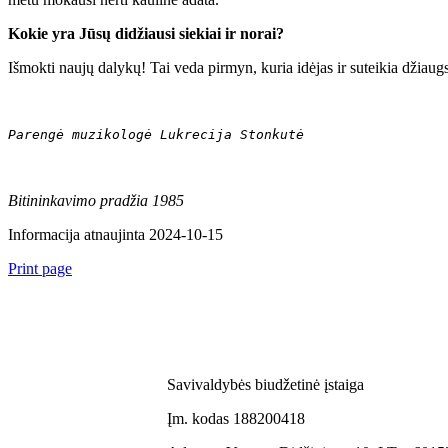
Kokie yra Jūsų didžiausi siekiai ir norai?
Išmokti naujų dalykų! Tai veda pirmyn, kuria idėjas ir suteikia džiau
Parengė muzikologė Lukrecija Stonkutė
Bitininkavimo pradžia 1985
Informacija atnaujinta 2024-10-15
Print page
Savivaldybės biudžetinė įstaiga
Įm. kodas 188200418