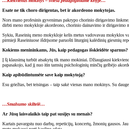
…Kiekvienas mokinys – šviesa pedagoginiame kelyje…
Esate ne tik choro dirigentas, bet ir akordeono mokytojas.
Nors mano profesinis gyvenimas pakrypo chorinio dirigavimo linkme, t
dirbti meno mokykloje akordeono, chorinio dainavimo ir dirigavimo 
Sykiu, Raseinių meno mokykloje kelis metus vadovavau mokyklos vaik
pirmieji Raseiniuose išdrįsome paruošti liturginį kalėdinių giesmių rep
Kokiems menininkams, Jūs, kaip pedagogas išskleidėte sparnus?
Į šį klausimą turbūt atsakytų tik mano mokiniai. Džiaugiausi kiekvie
papasakojo, kad jį nuo itin tamsių psichologinių minčių gelbėjo ako
Kaip apibūdintumėte save kaip mokytoją?
Esu griežtas, bet teisingas – taip sakė vienas mano mokinys. Su daugel
…Smalsumo skiltelė…
Ar Jūsų laisvalaikis taip pat susijęs su menais?
Kartais pavargstu nuo darbų, repeticijų, koncertų, žmonių gausos. Jau 
metu mokausi nerti kauline adata.