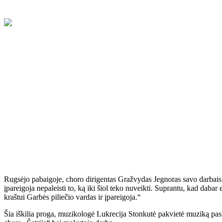
Rugsėjo pabaigoje, choro dirigentas Gražvydas Jegnoras savo darbais ir
įpareigoja nepaleisti to, ką iki šiol teko nuveikti. Suprantu, kad daba
kraštui Garbės piliečio vardas ir įpareigoja.“
Šia iškilia proga, muzikologė Lukrecija Stonkutė pakvietė muziką pasik