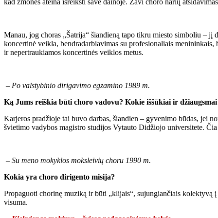
kad žmonės ateina išreikšti save dainoje. Žavi choro narių atsidavimas 
Manau, jog choras „Šatrija“ šiandieną tapo tikru miesto simboliu – jį 
koncertinė veikla, bendradarbiavimas su profesionaliais menininkais,
ir nepertraukiamos koncertinės veiklos metus.
– Po valstybinio dirigavimo egzamino 1989 m.
Ką Jums reiškia būti choro vadovu? Kokie iššūkiai ir džiaugsmai 
Karjeros pradžioje tai buvo darbas, šiandien – gyvenimo būdas, jei no
švietimo vadybos magistro studijos Vytauto Didžiojo universitete. Čia
– Su meno mokyklos moksleivių choru 1990 m.
Kokia yra choro dirigento misija?
Propaguoti chorinę muziką ir būti „klijais“, sujungiančiais kolektyvą 
visuma.