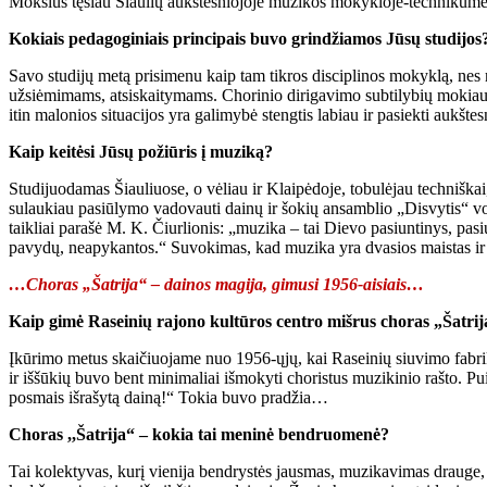
Mokslus tęsiau Šiaulių aukštesniojoje muzikos mokykloje-technikume, 
Kokiais pedagoginiais principais buvo grindžiamos Jūsų studijos
Savo studijų metą prisimenu kaip tam tikros disciplinos mokyklą, ne
užsiėmimams, atsiskaitymams. Chorinio dirigavimo subtilybių mokiausi
itin malonios situacijos yra galimybė stengtis labiau ir pasiekti aukš
Kaip keitėsi Jūsų požiūris į muziką?
Studijuodamas Šiauliuose, o vėliau ir Klaipėdoje, tobulėjau technišk
sulaukiau pasiūlymo vadovauti dainų ir šokių ansamblio „Disvytis“ v
taikliai parašė M. K. Čiurlionis: „muzika – tai Dievo pasiuntinys, pasi
pavydų, neapykantos.“ Suvokimas, kad muzika yra dvasios maistas ir sau
…Choras „Šatrija“ – dainos magija, gimusi 1956-aisiais…
Kaip gimė Raseinių rajono kultūros centro mišrus choras „Šatrija
Įkūrimo metus skaičiuojame nuo 1956-ųjų, kai Raseinių siuvimo fabrik
ir iššūkių buvo bent minimaliai išmokyti choristus muzikinio rašto. Pui
posmais išrašytą dainą!“ Tokia buvo pradžia…
Choras ,,Šatrija“ – kokia tai meninė bendruomenė?
Tai kolektyvas, kurį vienija bendrystės jausmas, muzikavimas drauge,