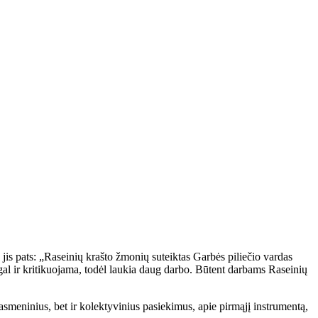
jis pats: „Raseinių krašto žmonių suteiktas Garbės piliečio vardas
, gal ir kritikuojama, todėl laukia daug darbo. Būtent darbams Raseinių
asmeninius, bet ir kolektyvinius pasiekimus, apie pirmąjį instrumentą,