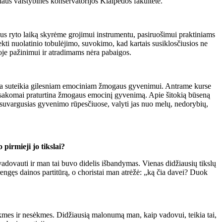
aus valstybinės konservatorijos Klaipėdos fakultete.
s ryto laiką skyrėme grojimui instrumentu, pasiruošimui praktiniams
i nuolatinio tobulėjimo, suvokimo, kad kartais susiklosčiusios ne
ioje pažinimui ir atradimams nėra pabaigos.
uzika suteikia gilesniam emociniam žmogaus gyvenimui. Antrame kurse
apsakomai praturtina žmogaus emocinį gyvenimą. Apie šitokią būseną
is, suvargusias gyvenimo rūpesčiuose, valyti jas nuo melų, nedorybių,
pirmieji jo tikslai?
dovauti ir man tai buvo didelis išbandymas. Vienas didžiausių tikslų
rengęs dainos partitūrą, o choristai man atrėžė: „ką čia davei? Duok
ėkmes ir nesėkmes. Didžiausią malonumą man, kaip vadovui, teikia tai,