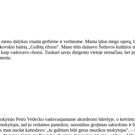
, meno dalykus visada gerbėme ir vertinome. Mama labai mėgo operą, bal
Čaikovskio baletą „Gulbių ežeras“. Mano tėtis dainavo Šeduvos kultūros
, kaip vadovavo chorui. Tuokart savęs dirigento vietoje nemačiau, bet 
umentu.
kytojo Petro Vedecko vadovaujamame akordeono būrelyje, o ketvirtoje
okytojas, tad jo vedamos pamokos, nuostabus grojimas saksofonu ir bet
as man nuolat kartodavo: „tu galėtum būti geras muzikos mokytojas“, – 