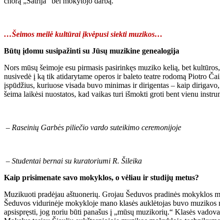
chorą „Šatrija“ bei mokytojo darbą.
…Šeimos meilė kultūrai įkvėpusi siekti muzikos…
Būtų įdomu susipažinti su Jūsų muzikine genealogija
Nors mūsų šeimoje esu pirmasis pasirinkęs muziko kelią, bet kultūros
nusivedė į ką tik atidarytame operos ir baleto teatre rodomą Piotro 
įspūdžius, kuriuose visada buvo minimas ir dirigentas – kaip dirigavo
šeima laikėsi nuostatos, kad vaikas turi išmokti groti bent vienu instr
– Raseinių Garbės piliečio vardo suteikimo ceremonijoje
– Studentai bernai su kuratoriumi R. Šileika
Kaip prisimenate savo mokyklos, o vėliau ir studijų metus?
Muzikuoti pradėjau aštuonerių. Grojau Šeduvos pradinės mokyklos mo
Šeduvos vidurinėje mokykloje mano klasės auklėtojas buvo muzikos m
apsispręsti, jog noriu būti panašus į „mūsų muzikorių.“ Klasės vadov