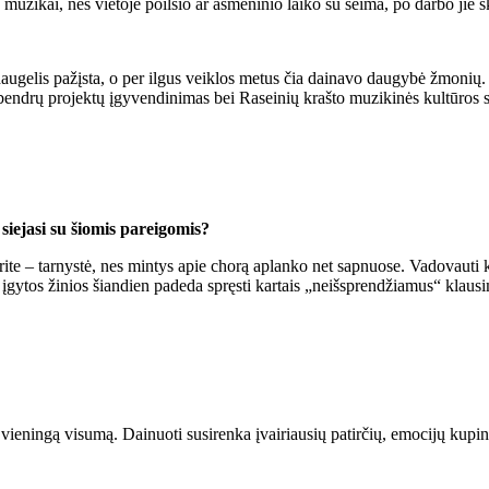
muzikai, nes vietoje poilsio ar asmeninio laiko su šeima, po darbo jie sk
daugelis pažįsta, o per ilgus veiklos metus čia dainavo daugybė žmonių. 
 bendrų projektų įgyvendinimas bei Raseinių krašto muzikinės kultūros 
siejasi su šiomis pareigomis?
rite – tarnystė, nes mintys apie chorą aplanko net sapnuose. Vadovauti 
 įgytos žinios šiandien padeda spręsti kartais „neišsprendžiamus“ klaus
į vieningą visumą. Dainuoti susirenka įvairiausių patirčių, emocijų kup