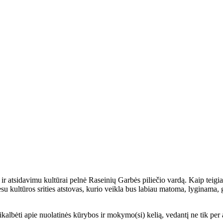
 atsidavimu kultūrai pelnė Raseinių Garbės piliečio vardą. Kaip teigia 
r esu kultūros srities atstovas, kurio veikla bus labiau matoma, lyginama
albėti apie nuolatinės kūrybos ir mokymo(si) kelią, vedantį ne tik per 