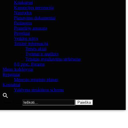
Konkursai
Korupcijos prevencija
Nuorodos
Planavimo dokumentai
Paslaugos
Pranešėjų apsauga
Projektai
Veiklos sritys
Teisinė informacija
Teisės aktai
Tyrimai ir analizės
Teisinio reguliavimo stebėsena
0,6 proc. Parama
Meno kolektyvai
Renginiai
Mėnesio renginių planas
Kontaktai
Valdymo struktūros schema
Search for: