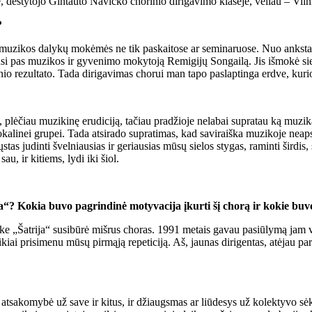
dėstytojo Gintauto Navicko chorinio dirigavimo klasėje, vėliau – Vilni
?
s muzikos dalykų mokėmės ne tik paskaitose ar seminaruose. Nuo ankstau
 pas muzikos ir gyvenimo mokytoją Remigijų Songailą. Jis išmokė siekt
tesnio rezultato. Tada dirigavimas chorui man tapo paslaptinga erdve, kur
ai, plėčiau muzikinę erudiciją, tačiau pradžioje nelabai supratau ką m
okalinei grupei. Tada atsirado supratimas, kad saviraiška muzikoje ne
ųstas judinti švelniausias ir geriausias mūsų sielos stygas, raminti šird
, ir kitiems, lydi iki šiol.
“? Kokia buvo pagrindinė motyvacija įkurti šį chorą ir kokie buvo 
e „Šatrija“ susibūrė mišrus choras. 1991 metais gavau pasiūlymą jam va
kiai prisimenu mūsų pirmąją repeticiją. Aš, jaunas dirigentas, atėjau pa
 atsakomybė už save ir kitus, ir džiaugsmas ar liūdesys už kolektyvo s