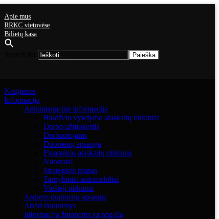
Apie mus
RRKC vietovėse
Bilietų kasa
Search for:
Naujienos
Informacija
Administracinė informacija
Biudžeto vykdymo ataskaitų rinkiniai
Darbo užmokestis
Darbuotojams
Duomenų apsauga
Finansinių ataskaitų rinkiniai
Nuostatai
Strateginis planas
Tarnybiniai automobiliai
Viešieji pirkimai
Asmens duomenų apsauga
Atviri duomenys
Informacija žmonėms su negalia