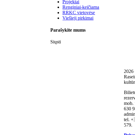
Projektai
Renginiai-keičiama
RRKC vietovėse
Viešieji pirkimai
Parašykite mums
Siųsti
2026
Rasei
kultūr
Biliet
rezerv
mob. 
630 9
admini
tel. 
579.