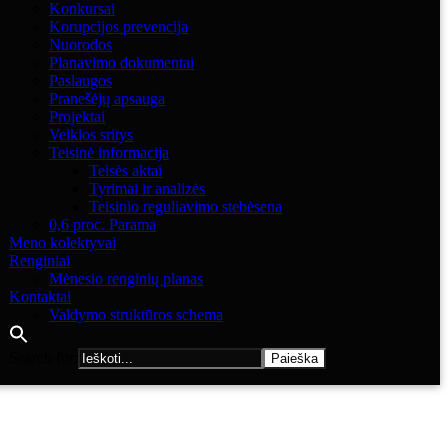
Konkursai
Korupcijos prevencija
Nuorodos
Planavimo dokumentai
Paslaugos
Pranešėjų apsauga
Projektai
Veiklos sritys
Teisinė informacija
Teisės aktai
Tyrimai ir analizės
Teisinio reguliavimo stebėsena
0,6 proc. Parama
Meno kolektyvai
Renginiai
Mėnesio renginių planas
Kontaktai
Valdymo struktūros schema
Search for: