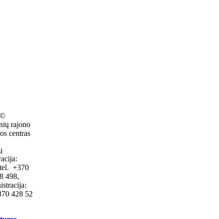
 ©
nių rajono
os centras
ų
acija:
tel. +370
8 498,
stracija:
+370 428 52