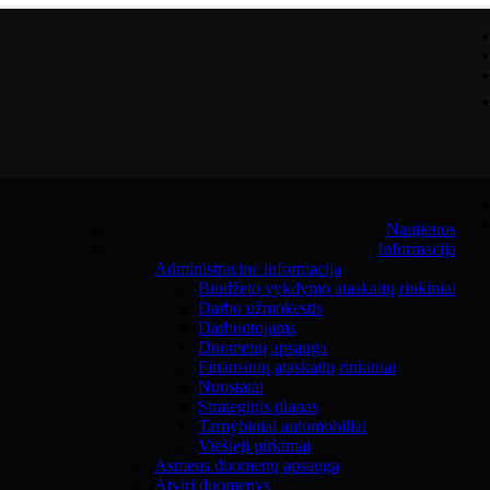
Naujienos
Informacija
Administracinė informacija
Biudžeto vykdymo ataskaitų rinkiniai
Darbo užmokestis
Darbuotojams
Duomenų apsauga
Finansinių ataskaitų rinkiniai
Nuostatai
Strateginis planas
Tarnybiniai automobiliai
Viešieji pirkimai
Asmens duomenų apsauga
Atviri duomenys