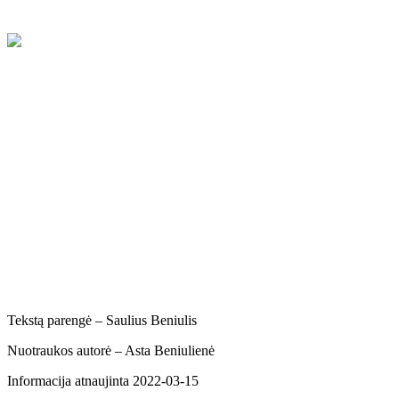
RRKC Šiluvoje dainuojamosios poezijos kolektyvas (vadovas Saulius 
susitikti su kolektyvų vadovais ir išgirsti kolegų bei jų vadovaujamų 
Tekstą parengė – Saulius Beniulis
Nuotraukos autorė – Asta Beniulienė
Informacija atnaujinta 2022-03-15