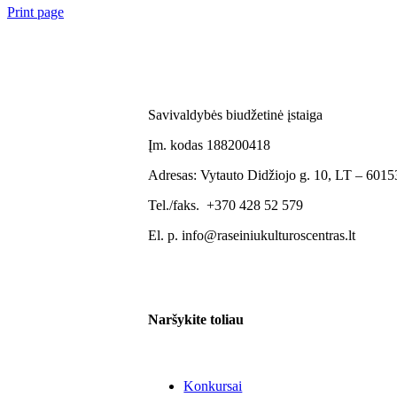
Print page
Savivaldybės biudžetinė įstaiga
Įm. kodas 188200418
Adresas: Vytauto Didžiojo g. 10, LT – 60153
Tel./faks. +370 428 52 579
El. p. info@raseiniukulturoscentras.lt
Naršykite toliau
Konkursai