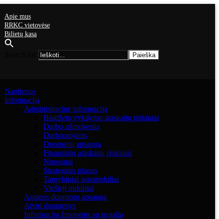
Apie mus
RRKC vietovėse
Bilietų kasa
Search for:
Naujienos
Informacija
Administracinė informacija
Biudžeto vykdymo ataskaitų rinkiniai
Darbo užmokestis
Darbuotojams
Duomenų apsauga
Finansinių ataskaitų rinkiniai
Nuostatai
Strateginis planas
Tarnybiniai automobiliai
Viešieji pirkimai
Asmens duomenų apsauga
Atviri duomenys
Informacija žmonėms su negalia