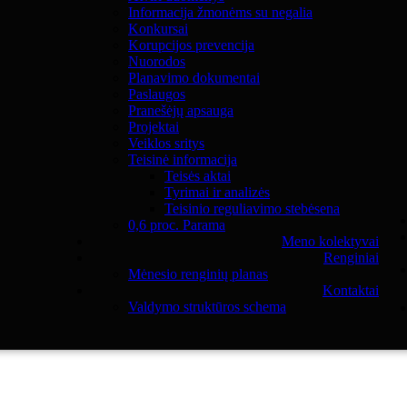
Informacija žmonėms su negalia
Konkursai
Korupcijos prevencija
Nuorodos
Planavimo dokumentai
Paslaugos
Pranešėjų apsauga
Projektai
Veiklos sritys
Teisinė informacija
Teisės aktai
Tyrimai ir analizės
Teisinio reguliavimo stebėsena
0,6 proc. Parama
Meno kolektyvai
Renginiai
Mėnesio renginių planas
Kontaktai
Valdymo struktūros schema