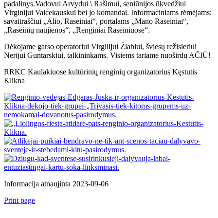
padalinys.Vadovui Arvydui \ Rašimui, seniūnijos ūkvedžiui
Virginijui Vaicekauskui bei jo komandai.
Informaciniams rėmėjams:
savaitraščiui „Alio, Raseiniai“, portalams „Mano Raseiniai“,
„Raseinių naujienos“, „Renginiai Raseiniuose“.
Dėkojame garso operatoriui Virgilijui Žlabiui, šviesų režisieriui
Nerijui Guntarskiui, talkininkams. Visiems tariame nuoširdų AČIŪ!
RRKC Kaulakiuose kultūrinių renginių organizatorius Kęstutis
Klikna
Informacija atnaujinta 2023-09-06
Print page