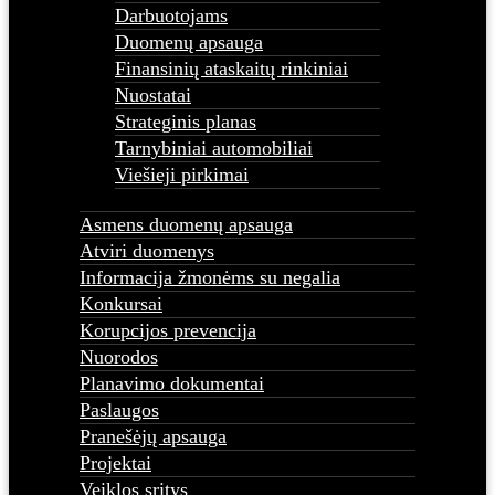
Darbuotojams
Duomenų apsauga
Finansinių ataskaitų rinkiniai
Nuostatai
Strateginis planas
Tarnybiniai automobiliai
Viešieji pirkimai
Asmens duomenų apsauga
Atviri duomenys
Informacija žmonėms su negalia
Konkursai
Korupcijos prevencija
Nuorodos
Planavimo dokumentai
Paslaugos
Pranešėjų apsauga
Projektai
Veiklos sritys