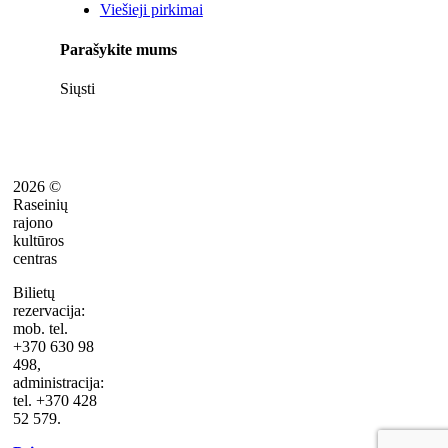
Viešieji pirkimai
Parašykite mums
Siųsti
2026 ©
Raseinių
rajono
kultūros
centras
Bilietų
rezervacija:
mob. tel.
+370 630 98
498,
administracija:
tel. +370 428
52 579.