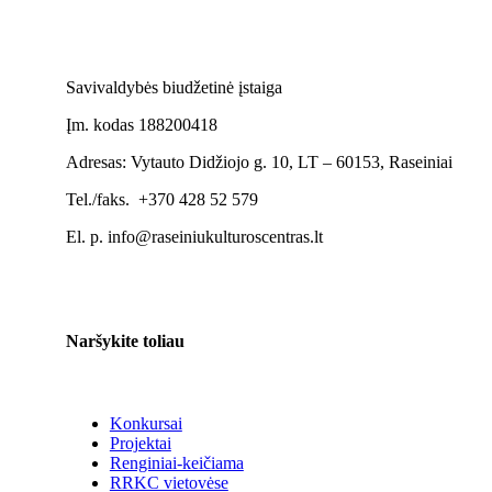
Savivaldybės biudžetinė įstaiga
Įm. kodas 188200418
Adresas: Vytauto Didžiojo g. 10, LT – 60153, Raseiniai
Tel./faks. +370 428 52 579
El. p. info@raseiniukulturoscentras.lt
Naršykite toliau
Konkursai
Projektai
Renginiai-keičiama
RRKC vietovėse