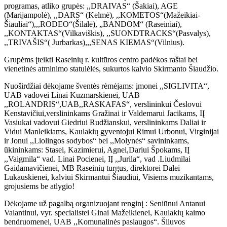
programas, atliko grupės: ,,DRAIVAS“ (Šakiai), AGE
(Marijampolė), ,,DARS“ (Kelmė), ,,KOMETOS“(Mažeikiai-
Šiauliai“),,,RODEO“(Šilalė), „BANDOM“ (Raseiniai),
,,KONTAKTAS“(Vilkaviškis), ,,SUONDTRACKS“(Pasvalys),
,,TRIVAŠIS“( Jurbarkas),,,SENAS KIEMAS“(Vilnius).
Grupėms įteikti Raseinių r. kultūros centro padėkos raštai bei
vienetinės atminimo statulėlės, sukurtos kalvio Skirmanto Šiaudžio.
Nuoširdžiai dėkojame šventės rėmėjams: įmonei ,,SIGLIVITA“,
UAB vadovei Linai Kuzmarskienei, UAB
,,ROLANDRIS“,UAB,,RASKAFAS“, verslininkui Česlovui
Kenstavičiui,verslininkams Gražinai ir Valdemarui Jacikams, IĮ
Vasiukai vadovui Giedriui Rudžianskui, verslininkams Daliai ir
Vidui Manleikiams, Kaulakių gyventojui Rimui Urbonui, Virginijai
ir Jonui ,,Liolingos sodybos“ bei ,,Molynės“ savininkams,
ūkininkams: Stasei, Kazimierui, Agnei,Dariui Špokams, IĮ
,,Vaigmila“ vad. Linai Pocienei, IĮ ,,Jurila“, vad .Liudmilai
Gaidamavičienei, MB Raseinių turgus, direktorei Dalei
Lukauskienei, kalviui Skirmantui Šiaudiui, Visiems muzikantams,
grojusiems be atlygio!
Dėkojame už pagalbą organizuojant renginį : Seniūnui Antanui
Valantinui, vyr. specialistei Ginai Mažeikienei, Kaulakių kaimo
bendruomenei, UAB ,,Komunalinės paslaugos“. Šiluvos