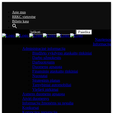
Apie mus
RRKC vietovėse
Bilietų kasa
Search for:
Naujienos
Informacija
Administracinė informacija
Biudžeto vykdymo ataskaitų rinkiniai
Darbo užmokestis
Darbuotojams
Duomenų apsauga
Finansinių ataskaitų rinkiniai
Nuostatai
Strateginis planas
Tarnybiniai automobiliai
Viešieji pirkimai
Asmens duomenų apsauga
Atviri duomenys
Informacija žmonėms su negalia
Konkursai
Korupcijos prevencija