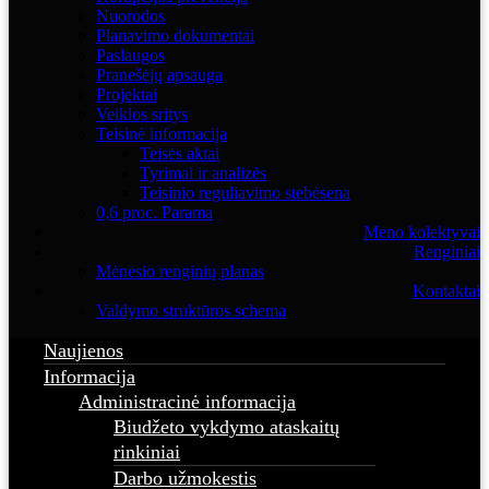
Nuorodos
Planavimo dokumentai
Paslaugos
Pranešėjų apsauga
Projektai
Veiklos sritys
Teisinė informacija
Teisės aktai
Tyrimai ir analizės
Teisinio reguliavimo stebėsena
0,6 proc. Parama
Meno kolektyvai
Renginiai
Mėnesio renginių planas
Kontaktai
Valdymo struktūros schema
Naujienos
Informacija
Administracinė informacija
Biudžeto vykdymo ataskaitų
rinkiniai
Darbo užmokestis