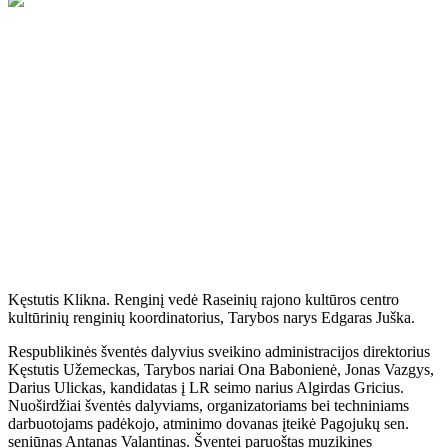
Rugpjūčio 20 d. Kaulakių vasaros estradoje įvyko ketvirtasis, gyvai
muziką atliekančių, pop-rok grupių respublikinis festivalis
,,LIOLINGOS FIESTA“. Įžanginį sveikinimo žodį tarė bei pirmą
dainą atliko RRKC
kultūrinių renginių organizatorius Kaulakiuose
Kęstutis Klikna. Renginį vedė Raseinių rajono kultūros centro
kultūrinių renginių koordinatorius, Tarybos narys Edgaras Juška.
Respublikinės šventės dalyvius sveikino administracijos direktorius
Kęstutis Užemeckas, Tarybos nariai Ona Babonienė, Jonas Vazgys,
Darius Ulickas, kandidatas į LR seimo narius Algirdas Gricius.
Nuoširdžiai šventės dalyviams, organizatoriams bei techniniams
darbuotojams padėkojo, atminimo dovanas įteikė Pagojukų sen.
seniūnas Antanas Valantinas.
Šventei paruoštas muzikines