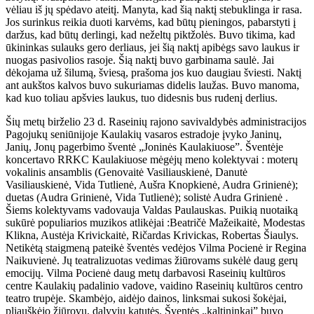
vėliau iš jų spėdavo ateitį. Manyta, kad šią naktį stebuklinga ir rasa.
Jos surinkus reikia duoti karvėms, kad būtų pieningos, pabarstyti į
daržus, kad būtų derlingi, kad neželtų piktžolės. Buvo tikima, kad
ūkininkas sulauks gero derliaus, jei šią naktį apibėgs savo laukus ir
nuogas pasivolios rasoje. Šią naktį buvo garbinama saulė. Jai
dėkojama už šilumą, šviesą, prašoma jos kuo daugiau šviesti. Naktį
ant aukštos kalvos buvo sukuriamas didelis laužas. Buvo manoma,
kad kuo toliau apšvies laukus, tuo didesnis bus rudenį derlius.
Šių metų birželio 23 d. Raseinių rajono savivaldybės administracijos
Pagojukų seniūnijoje Kaulakių vasaros estradoje įvyko Janinų,
Janių, Jonų pagerbimo šventė „Joninės Kaulakiuose”. Šventėje
koncertavo RRKC Kaulakiuose mėgėjų meno kolektyvai : moterų
vokalinis ansamblis (Genovaitė Vasiliauskienė, Danutė
Vasiliauskienė, Vida Tutlienė, Aušra Knopkienė, Audra Grinienė);
duetas (Audra Grinienė, Vida Tutlienė); solistė Audra Grinienė .
Šiems kolektyvams vadovauja Valdas Paulauskas. Puikią nuotaiką
sukūrė populiarios muzikos atlikėjai :Beatričė Mažeikaitė, Modestas
Klikna, Austėja Krivickaitė, Ričardas Krivickas, Robertas Šiaulys.
Netikėtą staigmeną pateikė šventės vedėjos Vilma Pocienė ir Regina
Naikuvienė. Jų teatralizuotas vedimas žiūrovams sukėlė daug gerų
emocijų. Vilma Pocienė daug metų darbavosi Raseinių kultūros
centre Kaulakių padalinio vadove, vaidino Raseinių kultūros centro
teatro trupėje. Skambėjo, aidėjo dainos, linksmai sukosi šokėjai,
pliauškėjo žiūrovų, dalyvių katutės. Šventės „kaltininkai” buvo