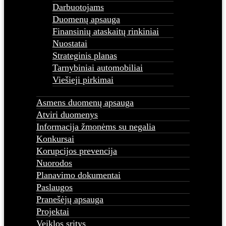
Darbuotojams
Duomenų apsauga
Finansinių ataskaitų rinkiniai
Nuostatai
Strateginis planas
Tarnybiniai automobiliai
Viešieji pirkimai
Asmens duomenų apsauga
Atviri duomenys
Informacija žmonėms su negalia
Konkursai
Korupcijos prevencija
Nuorodos
Planavimo dokumentai
Paslaugos
Pranešėjų apsauga
Projektai
Veiklos sritys