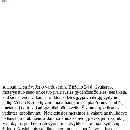
Kasmet apie birželio 22 – 24 d. Lietuvoje būna ilgiausia diena ir
trumpiausia naktis. Trumpiausia naktis nuo seno sureikšminta,
sumistifikuota. Manyta, kad ji stebuklinga. Lietuviai šią naktį
švęsdavo Rasų šventę. Vėliau, į Lietuvą atėjus krikščionybei, šventė
sutapatinta su Šv. Jono varduvėmis. Birželio 24 d. išvakarėse
moterys nuo seno rinkdavo įvairiausias gydančias žoleles, nes tikėta,
kad šios dienos vakarą surinktos žolelės įgyja ypatingų gydymo
galių. Vėliau iš žolelių verdama arbata, jomis apkaišomos palubės,
įmetama į tvartus, kad gyvuliai būtų sveiki. Šis moterų veiksmas
vadintas kupoliavimu. Netekėjusios merginos šį vakarą apsivilkdavo
baltais lino drabužiais ir dainuodamos eidavo į pievas pinti vainikų.
Vainiką jos pindavo iš devynių arba dvylikos skirtingai žydinčių
žolynų. Nusipintais vainikais merginos pasipuošdavo galvas, o