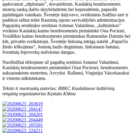
apdovanoti „diplomais”, dovanėlėmis, Kaulakių bendruomenės
moterų rankų darbo skrybėlaitėmis bei kepuraitėmis, papuošti
įspūdingais vainikais. Šventėje dalyvavo, sveikinimo žodžius tarė ir
padėkos raštus teikė Raseinių rajono savivaldybės administracijos
Pagojukų seniūnijos seniūnas Antanas Valantinas, „kaltininkus”
sveikino Kaulakių kaimo bendruomenės pirmininkė Ona Pocienė,
Vosiliškio kaimo bendruomenės pirmininkas Raimondas Dairutis bei
kiti, privatūs sveikintojai. Šventėje linksmą intrigą sukėlė „Paparčio
žiedo ieškojimas”, Joninių laužo deginimas, linksmasis batutas,
šventinių fejerverkų nušviestas dangus.
Nuoširdžiai dėkojame už pagalbą seniūnui Antanui Valantinui,
Kaulakių bendruomenės pirmininkei Onai Pocienei, bendruomenės
auksarankėms moterims, Arvydui Rašimui, Virginijui Vaicekauskui
ir visiems talkininkams.
Teksto ir nuotraukų autorius:
RRKC Kaulakiuose kultūrinių
renginių organizatorius Kęstutis Klikna