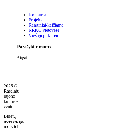
Konkursai
Projektai
Renginiai-keičiama
RRKC vietovėse
Viešieji pirkimai
Parašykite mums
Siųsti
2026 ©
Raseinių
rajono
kultūros
centras
Bilietų
rezervacija:
mob. tel.