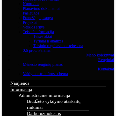
Nuorodos
Planavimo dokumentai
Paslaugos
Pranešėjų apsauga
Projektai
Veiklos sritys
Teisinė informacija
Teisės aktai
Tyrimai ir analizės
Teisinio reguliavimo stebėsena
0,6 proc. Parama
Meno kolektyvai
Renginiai
Mėnesio renginių planas
Kontaktai
Valdymo struktūros schema
Naujienos
Informacija
Administracinė informacija
Biudžeto vykdymo ataskaitų
rinkiniai
Darbo užmokestis