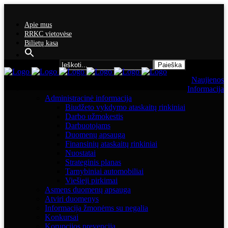
Apie mus
RRKC vietovėse
Bilietų kasa
Search for:
Naujienos
Informacija
Administracinė informacija
Biudžeto vykdymo ataskaitų rinkiniai
Darbo užmokestis
Darbuotojams
Duomenų apsauga
Finansinių ataskaitų rinkiniai
Nuostatai
Strateginis planas
Tarnybiniai automobiliai
Viešieji pirkimai
Asmens duomenų apsauga
Atviri duomenys
Informacija žmonėms su negalia
Konkursai
Korupcijos prevencija