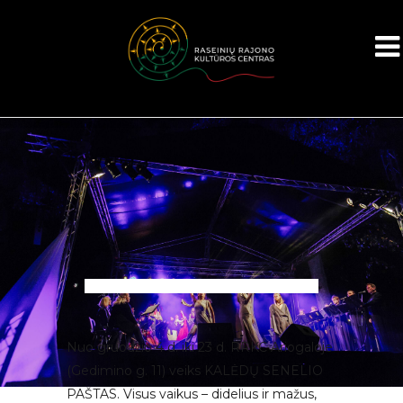
Nuo gruodžio 4 d. iki 23 d. RRKC Ariogaloje
(Gedimino g. 11) veiks KALĖDŲ SENELIO
PAŠTAS. Visus vaikus – didelius ir mažus,