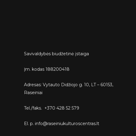
Savivaldybės biudžetinė įstaiga
Įm. kodas 188200418
Adresas: Vytauto Didžiojo g. 10, LT – 60153,
Raseiniai
Tel./faks. +370 428 52 579
El. p. info@raseiniukulturoscentras.lt