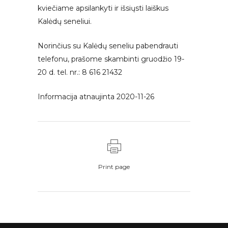
kviečiame apsilankyti ir išsiųsti laiškus
Kalėdų seneliui.
Norinčius su Kalėdų seneliu pabendrauti
telefonu, prašome skambinti gruodžio 19-
20 d. tel. nr.: 8 616 21432
Informacija atnaujinta 2020-11-26
Print page