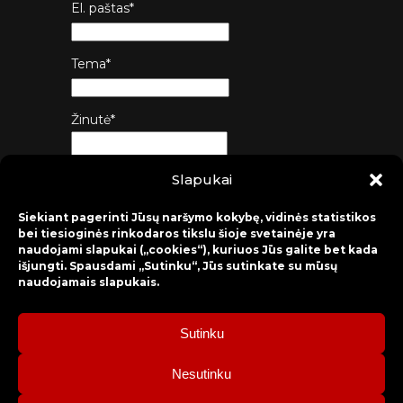
El. paštas*
Tema*
Žinutė*
Slapukai
Siųsti
Siekiant pagerinti Jūsų naršymo kokybę, vidinės statistikos
bei tiesioginės rinkodaros tikslu šioje svetainėje yra
naudojami slapukai („cookies“), kuriuos Jūs galite bet kada
išjungti. Spausdami „Sutinku“, Jūs sutinkate su mūsų
naudojamais slapukais.
Sutinku
2026 © Raseinių rajono kultūros centras
Nesutinku
Bilietų rezervacija: mob. tel. +370 630 98 498, administracija: tel.