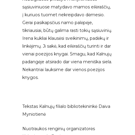
sąsiuviniuose matydavo mamos eilėraščių,
į kuriuos tuomet nekreipdavo dėmesio.
Gerai pasikapsčius namo palėpėje,
tikriausiai, būtų galima rasti tokių sąsiuvinių.
Irena kukliai klausėsi sveikinimų, padėkų ir
linkėjimų. Ji sakė, kad eilėraščių turinti ir dar
vienai poezijos knygai. Smagu, kad Kalnujų
padangėje atsirado dar viena meniška siela.
Nekantriai lauksime dar vienos poezijos
knygos.
Tekstas Kalnujų filialo bibliotekininkė Daiva
Myniotienė
Nuotraukos renginių organizatorės