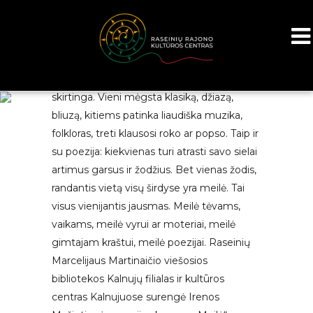
Poezija – sielos muzika. Kiekvienam ji
skirtinga. Vieni mėgsta klasiką, džiazą,
bliuzą, kitiems patinka liaudiška muzika,
folkloras, treti klausosi roko ar popso. Taip ir
su poezija: kiekvienas turi atrasti savo sielai
artimus garsus ir žodžius. Bet vienas žodis,
randantis vietą visų širdyse yra meilė. Tai
visus vienijantis jausmas. Meilė tėvams,
vaikams, meilė vyrui ar moteriai, meilė
gimtajam kraštui, meilė poezijai. Raseinių
Marcelijaus Martinaičio viešosios
bibliotekos Kalnujų filialas ir kultūros
centras Kalnujuose surengė Irenos