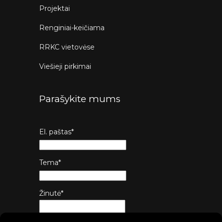
Projektai
Renginiai-keičiama
RRKC vietovėse
Viešieji pirkimai
Parašykite mums
El. paštas*
Tema*
Žinutė*