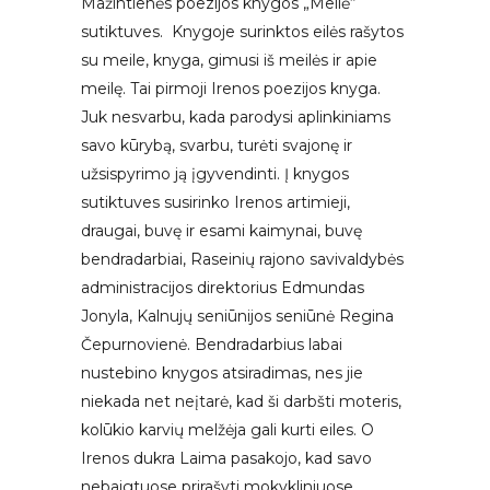
Mažintienės poezijos knygos „Meilė“
sutiktuves. Knygoje surinktos eilės rašytos
su meile, knyga, gimusi iš meilės ir apie
meilę. Tai pirmoji Irenos poezijos knyga.
Juk nesvarbu, kada parodysi aplinkiniams
savo kūrybą, svarbu, turėti svajonę ir
užsispyrimo ją įgyvendinti. Į knygos
sutiktuves susirinko Irenos artimieji,
draugai, buvę ir esami kaimynai, buvę
bendradarbiai, Raseinių rajono savivaldybės
administracijos direktorius Edmundas
Jonyla, Kalnujų seniūnijos seniūnė Regina
Čepurnovienė. Bendradarbius labai
nustebino knygos atsiradimas, nes jie
niekada net neįtarė, kad ši darbšti moteris,
kolūkio karvių melžėja gali kurti eiles. O
Irenos dukra Laima pasakojo, kad savo
nebaigtuose prirašyti mokykliniuose