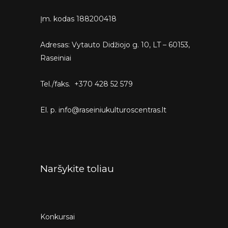
Įm. kodas 188200418
Adresas: Vytauto Didžiojo g. 10, LT – 60153,
Raseiniai
Tel./faks. +370 428 52 579
El. p. info@raseiniukulturoscentras.lt
Naršykite toliau
Konkursai