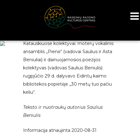
Raseinių rajono kultūros centro
Katauskiuose kolektyvai: moterų vokalinis
ansamblis „Pienė“ (vadovai Saulius ir Asta
Beniuliai) ir dainuojamosios poezijos
kolektyvas (vadovas Saulius Beniulis)
rugpjūčio 29 d. dalyvavo Eidintų kaimo
bibliotekos popietėje „30 metų tuo pačiu
keliu“.
Teksto ir nuotraukų autorius Saulius
Beniulis
Informacija atnaujinta 2020-08-31