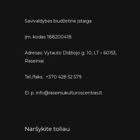
Savivaldybės biudžetinė įstaiga
Įm. kodas 188200418
Adresas: Vytauto Didžiojo g. 10, LT – 60153,
Raseiniai
Tel./faks. +370 428 52 579
El. p. info@raseiniukulturoscentras.lt
Naršykite toliau