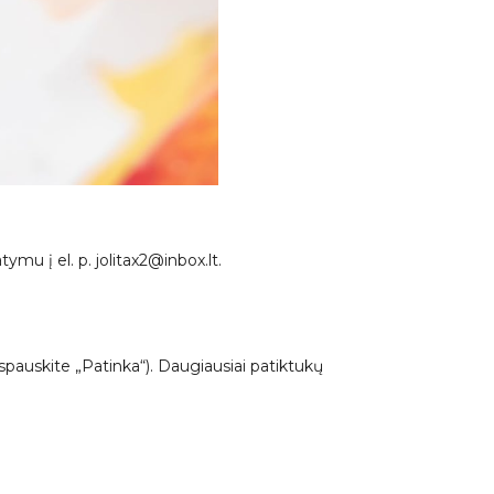
mu į el. p. jolitax2@inbox.lt.
spauskite „Patinka“). Daugiausiai patiktukų