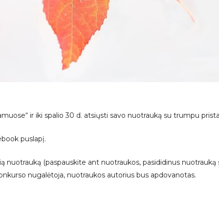
e“ ir iki spalio 30 d. atsiųsti savo nuotrauką su trumpu pristaty
book puslapį.
čią nuotrauką (paspauskite ant nuotraukos, pasididinus nuotrauką 
 konkurso nugalėtoja, nuotraukos autorius bus apdovanotas.