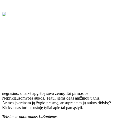
Kaip ir visa Lietuva, Kalnujai paminėjo Laisvės gynėjų dieną. Dar
kartą prisiminėme žuvusiuosius už mūsų laisvę. Didvyriai, baisią
sausio 13-osios naktį, prieš tankus plikomis rankomis stovėjo.
Nužudyti, tankais sutraiškyti beginkliai žmonės, kurie niekam
negrasino, o laikė apglėbę savo žemę. Tai pirmosios
Nepriklausomybės aukos. Tegul jiems degs amžinoji ugnis.
Ar mes įvertinam jų žygio prasmę, ar suprantam jų aukos didybę?
Kiekvienas turim sustoję tyliai apie tai pamąstyti.
Tekstas ir nuotraukos L.Banienės