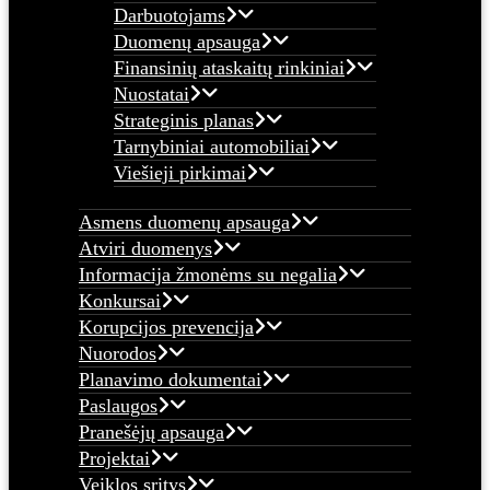
Darbuotojams
Duomenų apsauga
Finansinių ataskaitų rinkiniai
Nuostatai
Strateginis planas
Tarnybiniai automobiliai
Viešieji pirkimai
Asmens duomenų apsauga
Atviri duomenys
Informacija žmonėms su negalia
Konkursai
Korupcijos prevencija
Nuorodos
Planavimo dokumentai
Paslaugos
Pranešėjų apsauga
Projektai
Veiklos sritys