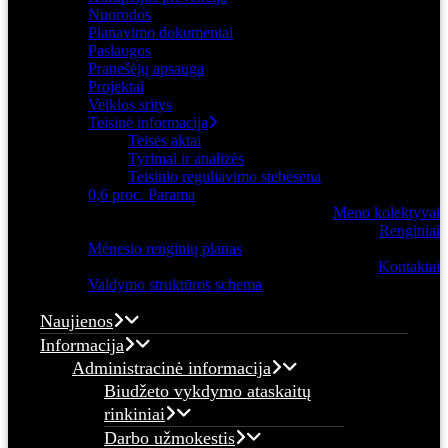
Nuorodos
Planavimo dokumentai
Paslaugos
Pranešėjų apsauga
Projektai
Veiklos sritys
Teisinė informacija
Teisės aktai
Tyrimai ir analizės
Teisinio reguliavimo stebėsena
0,6 proc. Parama
Meno kolektyvai
Renginiai
Mėnesio renginių planas
Kontaktai
Valdymo struktūros schema
Naujienos
Informacija
Administracinė informacija
Biudžeto vykdymo ataskaitų
rinkiniai
Darbo užmokestis