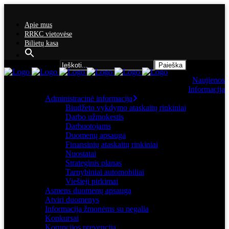
Apie mus
RRKC vietovėse
Bilietų kasa
Search for:
Naujienos
Informacija
Administracinė informacija
Biudžeto vykdymo ataskaitų rinkiniai
Darbo užmokestis
Darbuotojams
Duomenų apsauga
Finansinių ataskaitų rinkiniai
Nuostatai
Strateginis planas
Tarnybiniai automobiliai
Viešieji pirkimai
Asmens duomenų apsauga
Atviri duomenys
Informacija žmonėms su negalia
Konkursai
Korupcijos prevencija