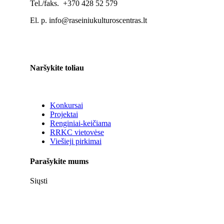
Tel./faks. +370 428 52 579
El. p. info@raseiniukulturoscentras.lt
Naršykite toliau
Konkursai
Projektai
Renginiai-keičiama
RRKC vietovėse
Viešieji pirkimai
Parašykite mums
Siųsti