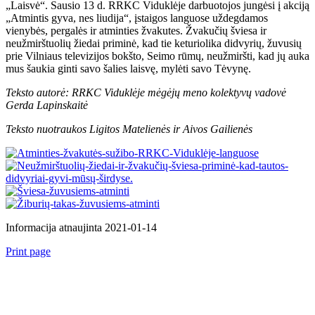
„Laisvė“. Sausio 13 d. RRKC Viduklėje darbuotojos jungėsi į akciją
„Atmintis gyva, nes liudija“, įstaigos languose uždegdamos
vienybės, pergalės ir atminties žvakutes. Žvakučių šviesa ir
neužmirštuolių žiedai priminė, kad tie keturiolika didvyrių, žuvusių
prie Vilniaus televizijos bokšto, Seimo rūmų, neužmiršti, kad jų auka
mus šaukia ginti savo šalies laisvę, mylėti savo Tėvynę.
Teksto autorė: RRKC Viduklėje mėgėjų meno kolektyvų vadovė
Gerda Lapinskaitė
Teksto nuotraukos Ligitos Matelienės ir Aivos Gailienės
Informacija atnaujinta 2021-01-14
Print page