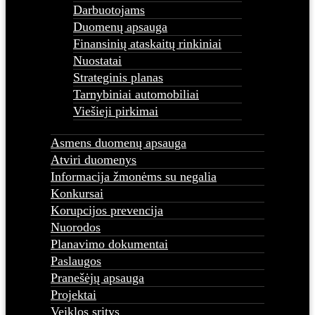
Darbuotojams
Duomenų apsauga
Finansinių ataskaitų rinkiniai
Nuostatai
Strateginis planas
Tarnybiniai automobiliai
Viešieji pirkimai
Asmens duomenų apsauga
Atviri duomenys
Informacija žmonėms su negalia
Konkursai
Korupcijos prevencija
Nuorodos
Planavimo dokumentai
Paslaugos
Pranešėjų apsauga
Projektai
Veiklos sritys