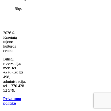
Siųsti
2026 ©
Raseinių
rajono
kultūros
centras
Bilietų
rezervacija:
mob. tel.
+370 630 98
498,
administracija:
tel. +370 428
52 579.
Privatumo
politika