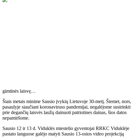
Kasmet sausio 13-ąją prisimename savo tautos didvyrius, žuvusius
už Tėvynės laisvę.
Jie, kaip tie paukščiai, nors ir žuvę, kviečia, moko mus kovoti už
gimtinės laisvę…
Šiais metais minime Sausio įvykių Lietuvoje 30-metį. Šiemet, nors,
pasaulyje siaučiant koronaviruso pandemijai, negalėjome susirinkti
prie degančių laisvės laužų dainuoti patriotines dainas, šios datos
nepamiršome.
Sausio 12 ir 13 d. Viduklės miestelio gyventojai RRKC Viduklėje
pastato languose galėjo matyti Sausio 13-osios video projekciją