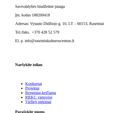
Savivaldybės biudžetinė įstaiga
Įm. kodas 188200418
Adresas: Vytauto Didžiojo g. 10, LT – 60153, Raseiniai
Tel./faks. +370 428 52 579
El. p. info@raseiniukulturoscentras.lt
Naršykite toliau
Konkursai
Projektai
Renginiai-keičiama
RRKC vietovėse
Viešieji pirkimai
Parašykite mums