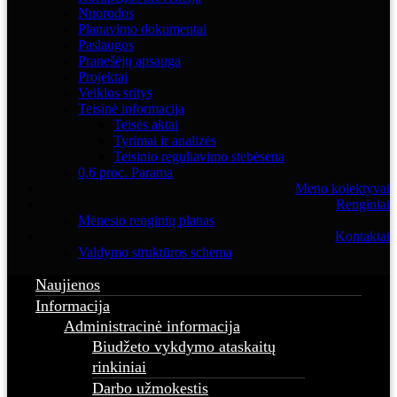
Nuorodos
Planavimo dokumentai
Paslaugos
Pranešėjų apsauga
Projektai
Veiklos sritys
Teisinė informacija
Teisės aktai
Tyrimai ir analizės
Teisinio reguliavimo stebėsena
0,6 proc. Parama
Meno kolektyvai
Renginiai
Mėnesio renginių planas
Kontaktai
Valdymo struktūros schema
Naujienos
Informacija
Administracinė informacija
Biudžeto vykdymo ataskaitų
rinkiniai
Darbo užmokestis