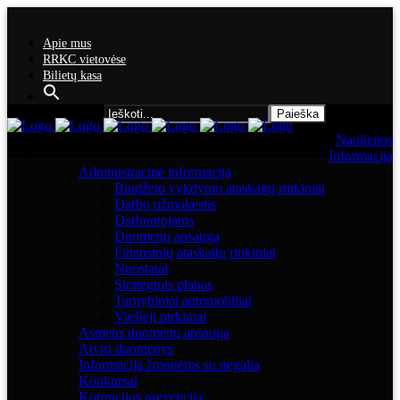
Apie mus
RRKC vietovėse
Bilietų kasa
Search for:
Naujienos
Informacija
Administracinė informacija
Biudžeto vykdymo ataskaitų rinkiniai
Darbo užmokestis
Darbuotojams
Duomenų apsauga
Finansinių ataskaitų rinkiniai
Nuostatai
Strateginis planas
Tarnybiniai automobiliai
Viešieji pirkimai
Asmens duomenų apsauga
Atviri duomenys
Informacija žmonėms su negalia
Konkursai
Korupcijos prevencija