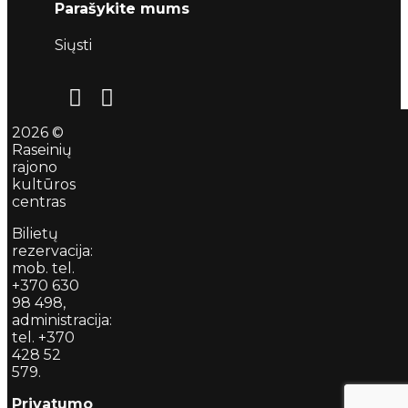
Parašykite mums
Siųsti
2026 ©
Raseinių
rajono
kultūros
centras
Bilietų
rezervacija:
mob. tel.
+370 630
98 498,
administracija:
tel. +370
428 52
579.
Privatumo