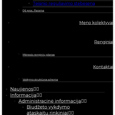
Teisinio reguliavimo stebėsena
0,6 proc. Parama
Meno kolektyvai
Renginiai
Mėnesio renginių planas
Kontaktai
Valdymo struktūros schema
Naujienos
Informacija
Administracinė informacija
Biudžeto vykdymo
ataskaitų rinkiniai