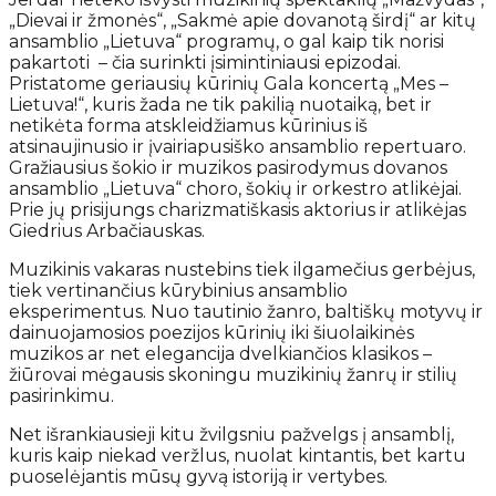
„Dievai ir žmonės“, „Sakmė apie dovanotą širdį“ ar kitų
ansamblio „Lietuva“ programų, o gal kaip tik norisi
pakartoti – čia surinkti įsimintiniausi epizodai.
Pristatome geriausių kūrinių Gala koncertą „Mes –
Lietuva!“, kuris žada ne tik pakilią nuotaiką, bet ir
netikėta forma atskleidžiamus kūrinius iš
atsinaujinusio ir įvairiapusiško ansamblio repertuaro.
Gražiausius šokio ir muzikos pasirodymus dovanos
ansamblio „Lietuva“ choro, šokių ir orkestro atlikėjai.
Prie jų prisijungs charizmatiškasis aktorius ir atlikėjas
Giedrius Arbačiauskas.
Muzikinis vakaras nustebins tiek ilgamečius gerbėjus,
tiek vertinančius kūrybinius ansamblio
eksperimentus. Nuo tautinio žanro, baltiškų motyvų ir
dainuojamosios poezijos kūrinių iki šiuolaikinės
muzikos ar net elegancija dvelkiančios klasikos –
žiūrovai mėgausis skoningu muzikinių žanrų ir stilių
pasirinkimu.
Net išrankiausieji kitu žvilgsniu pažvelgs į ansamblį,
kuris kaip niekad veržlus, nuolat kintantis, bet kartu
puoselėjantis mūsų gyvą istoriją ir vertybes.