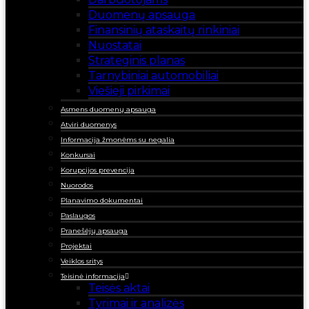
Duomenų apsauga
Finansinių ataskaitų rinkiniai
Nuostatai
Strateginis planas
Tarnybiniai automobiliai
Viešieji pirkimai
Asmens duomenų apsauga
Atviri duomenys
Informacija žmonėms su negalia
Konkursai
Korupcijos prevencija
Nuorodos
Planavimo dokumentai
Paslaugos
Pranešėjų apsauga
Projektai
Veiklos sritys
Teisinė informacija
Teisės aktai
Tyrimai ir analizės