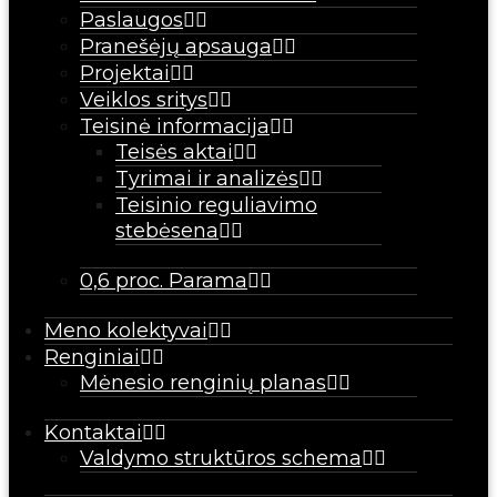
Paslaugos
Pranešėjų apsauga
Projektai
Veiklos sritys
Teisinė informacija
Teisės aktai
Tyrimai ir analizės
Teisinio reguliavimo
stebėsena
0,6 proc. Parama
Meno kolektyvai
Renginiai
Mėnesio renginių planas
Kontaktai
Valdymo struktūros schema