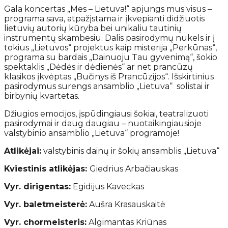
Gala koncertas „Mes – Lietuva!“ apjungs mus visus –
programa sava, atpažįstama ir įkvepianti didžiuotis
lietuvių autorių kūryba bei unikaliu tautinių
instrumentų skambesiu. Dalis pasirodymų nukels ir į
tokius „Lietuvos“ projektus kaip misterija „Perkūnas“,
programa su bardais „Dainuoju Tau gyvenimą“, šokio
spektaklis „Dėdės ir dėdienės“ ar net prancūzų
klasikos įkvėptas „Bučinys iš Prancūzijos“. Išskirtinius
pasirodymus surengs ansamblio „Lietuva“ solistai ir
birbynių kvartetas.
Džiugios emocijos, įspūdingiausi šokiai, teatralizuoti
pasirodymai ir daug daugiau – nuotaikingiausioje
valstybinio ansamblio „Lietuva“ programoje!
Atlikėjai:
valstybinis dainų ir šokių ansamblis „Lietuva“
Kviestinis atlikėjas:
Giedrius Arbačiauskas
Vyr. dirigentas:
Egidijus Kaveckas
Vyr. baletmeisterė:
Aušra Krasauskaitė
Vyr. chormeisteris:
Algimantas Kriūnas