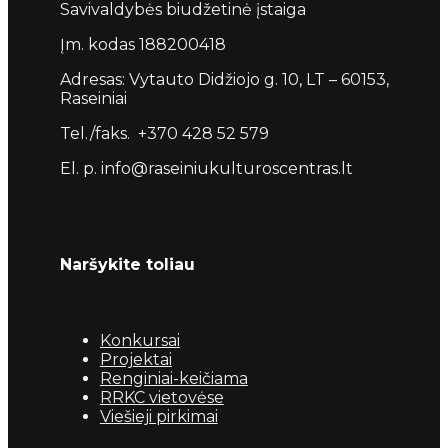
Savivaldybės biudžetinė įstaiga
Įm. kodas 188200418
Adresas: Vytauto Didžiojo g. 10, LT – 60153,
Raseiniai
Tel./faks. +370 428 52 579
El. p. info@raseiniukulturoscentras.lt
Naršykite toliau
Konkursai
Projektai
Renginiai-keičiama
RRKC vietovėse
Viešieji pirkimai