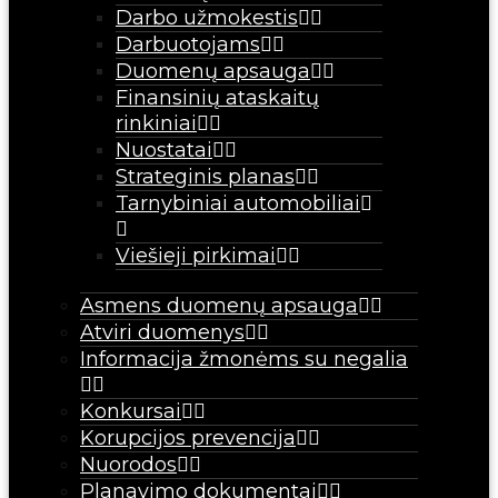
Darbo užmokestis
Darbuotojams
Duomenų apsauga
Finansinių ataskaitų
rinkiniai
Nuostatai
Strateginis planas
Tarnybiniai automobiliai
Viešieji pirkimai
Asmens duomenų apsauga
Atviri duomenys
Informacija žmonėms su negalia
Konkursai
Korupcijos prevencija
Nuorodos
Planavimo dokumentai