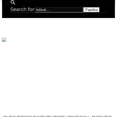
Search for:
Metas šiltam ir spalvingam pasimatymui.
Jei dar neteko išvysti muzikinių spektaklių „Mažvydas“,