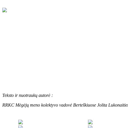
Vasario 14 d. Raseinių rajono kultūros centro Berteškiuose, minėdam
„Linkėjimas Lietuvai“ dovanojo merginų šokių kolektyvas „Vaivorykšt
Raseinių rajono savivaldybės meras Andrius Bautronis, Betygalos seni
Teksto ir nuotraukų autorė :
RRKC Mėgėjų meno kolektyvo vadovė Berteškiuose Jolita Lukonaiti