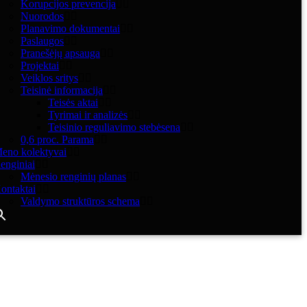
Korupcijos prevencija
Nuorodos
Planavimo dokumentai
Paslaugos
Pranešėjų apsauga
Projektai
Veiklos sritys
Teisinė informacija
Teisės aktai
Tyrimai ir analizės
Teisinio reguliavimo stebėsena
0,6 proc. Parama
eno kolektyvai
enginiai
Mėnesio renginių planas
ontaktai
Valdymo struktūros schema