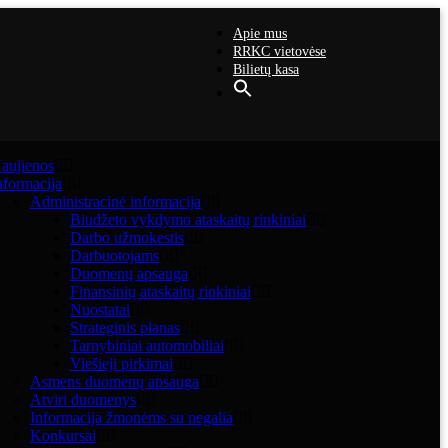
Apie mus
RRKC vietovėse
Bilietų kasa
aujienos
nformacija
Administracinė informacija
Biudžeto vykdymo ataskaitų rinkiniai
Darbo užmokestis
Darbuotojams
Duomenų apsauga
Finansinių ataskaitų rinkiniai
Nuostatai
Strateginis planas
Tarnybiniai automobiliai
Viešieji pirkimai
Asmens duomenų apsauga
Atviri duomenys
Informacija žmonėms su negalia
Konkursai