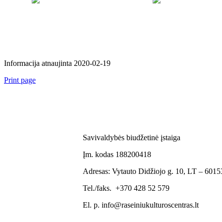
Informacija atnaujinta 2020-02-19
Print page
Savivaldybės biudžetinė įstaiga
Įm. kodas 188200418
Adresas: Vytauto Didžiojo g. 10, LT – 60153
Tel./faks. +370 428 52 579
El. p. info@raseiniukulturoscentras.lt