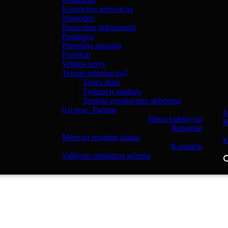
Korupcijos prevencija
Nuorodos
Planavimo dokumentai
Paslaugos
Pranešėjų apsauga
Projektai
Veiklos sritys
Teisinė informacija
Teisės aktai
Tyrimai ir analizės
Teisinio reguliavimo stebėsena
0,6 proc. Parama
M
Meno kolektyvai
R
Renginiai
Mėnesio renginių planas
K
Kontaktai
Valdymo struktūros schema