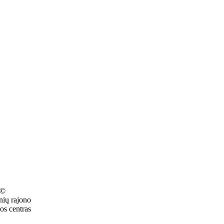
 ©
nių rajono
os centras