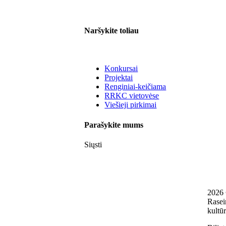
Naršykite toliau
Konkursai
Projektai
Renginiai-keičiama
RRKC vietovėse
Viešieji pirkimai
Parašykite mums
Siųsti
2026
Rasei
kultūr