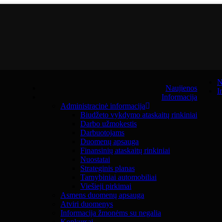
N
Naujienos
I
Informacija
Administracinė informacija
Biudžeto vykdymo ataskaitų rinkiniai
Darbo užmokestis
Darbuotojams
Duomenų apsauga
Finansinių ataskaitų rinkiniai
Nuostatai
Strateginis planas
Tarnybiniai automobiliai
Viešieji pirkimai
Asmens duomenų apsauga
Atviri duomenys
Informacija žmonėms su negalia
Konkursai