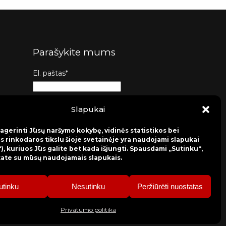
Parašykite mums
El. paštas*
Tema*
Slapukai
agerinti Jūsų naršymo kokybę, vidinės statistikos bei
Žinutė*
s rinkodaros tikslu šioje svetainėje yra naudojami slapukai
), kuriuos Jūs galite bet kada išjungti. Spausdami „Sutinku“,
kate su mūsų naudojamais slapukais.
Siųsti
utinku
Nesutinku
Peržiūrėti nuostatas
Privatumo politika