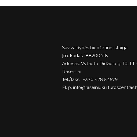
Savivaldybės biudžetinė įstaiga
Įm. kodas 188200418
Adresas: Vytauto Didžiojo g. 10, LT 
Raseiniai
Tel./faks. +370 428 52 579
El. p. info@raseiniukulturoscentras.l