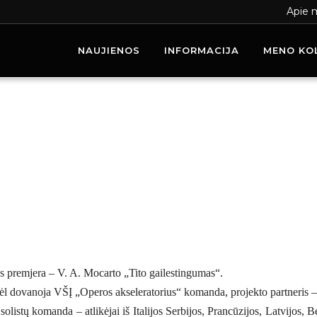
Apie 
NAUJIENOS
INFORMACIJA
MENO KO
os premjera – V. A. Mocarto „Tito
gailestingumas“.
 vėl dovanoja VŠĮ „Operos akseleratorius“
komanda, projekto partneris –
solistų komanda – atlikėjai iš Italijos Serbijos,
Prancūzijos, Latvijos, B