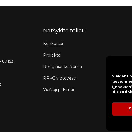
Naršykite toliau
Konkursai
Projektai
– 60153,
Renginiai-keičiama
Siekiant p
RRKC vietovėse
tiesioginė
t
(„cookies“
Viešieji pirkimai
Jūs sutin
S