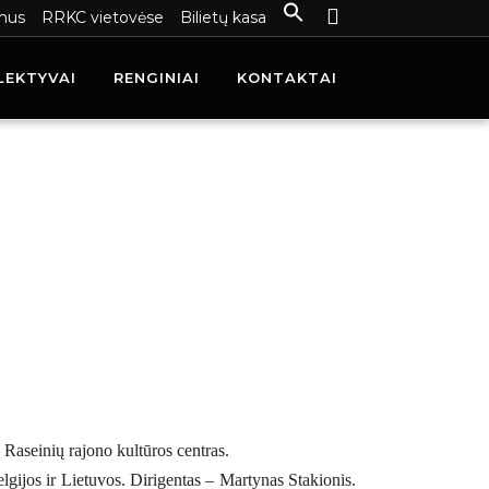
mus
RRKC vietovėse
Bilietų kasa
LEKTYVAI
RENGINIAI
KONTAKTAI
 Raseinių rajono kultūros centras.
elgijos ir Lietuvos.
Dirigentas – Martynas Stakionis.