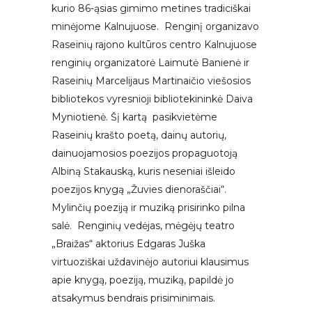
kurio 86-ąsias gimimo metines tradiciškai
minėjome Kalnujuose. Renginį organizavo
Raseinių rajono kultūros centro Kalnujuose
renginių organizatorė Laimutė Banienė ir
Raseinių Marcelijaus Martinaičio viešosios
bibliotekos vyresnioji bibliotekininkė Daiva
Myniotienė. Šį kartą pasikvietėme
Raseinių krašto poetą, dainų autorių,
dainuojamosios poezijos propaguotoją
Albiną Stakauską, kuris neseniai išleido
poezijos knygą „Žuvies dienoraščiai“.
Mylinčių poeziją ir muziką prisirinko pilna
salė. Renginių vedėjas, mėgėjų teatro
„Braižas“ aktorius Edgaras Juška
virtuoziškai uždavinėjo autoriui klausimus
apie knygą, poeziją, muziką, papildė jo
atsakymus bendrais prisiminimais.