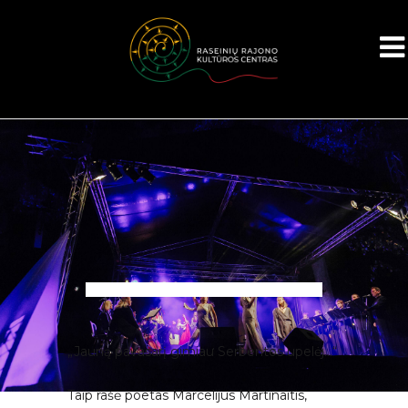
„Jauną pavasarį gimiau Serbentos upelėj…“
Taip rašė poetas Marcelijus Martinaitis,