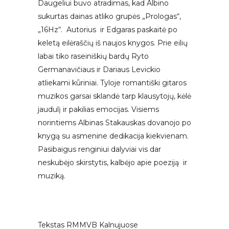
Daugeliui buvo atradimas, kad Albino
sukurtas dainas atliko grupės „Prologas“,
„16Hz“. Autorius ir Edgaras paskaitė po
keletą eilėraščių iš naujos knygos. Prie eilių
labai tiko raseiniškių bardų Ryto
Germanavičiaus ir Dariaus Levickio
atliekami kūriniai. Tyloje romantiški gitaros
muzikos garsai sklandė tarp klausytojų, kėlė
jaudulį ir pakilias emocijas. Visiems
norintiems Albinas Stakauskas dovanojo po
knygą su asmenine dedikacija kiekvienam.
Pasibaigus renginiui dalyviai vis dar
neskubėjo skirstytis, kalbėjo apie poeziją ir
muziką.
Tekstas RMMVB Kalnujuose