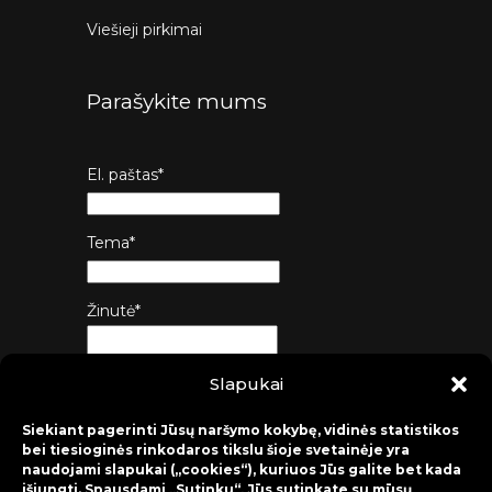
Viešieji pirkimai
Parašykite mums
El. paštas*
Tema*
Žinutė*
Slapukai
Siųsti
Siekiant pagerinti Jūsų naršymo kokybę, vidinės statistikos
bei tiesioginės rinkodaros tikslu šioje svetainėje yra
naudojami slapukai („cookies“), kuriuos Jūs galite bet kada
išjungti. Spausdami „Sutinku“, Jūs sutinkate su mūsų