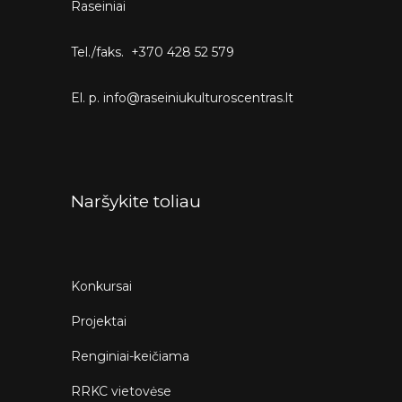
Raseiniai
Tel./faks. +370 428 52 579
El. p. info@raseiniukulturoscentras.lt
Naršykite toliau
Konkursai
Projektai
Renginiai-keičiama
RRKC vietovėse