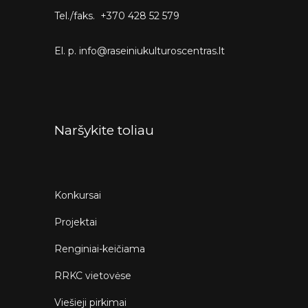
Tel./faks. +370 428 52 579
El. p. info@raseiniukulturoscentras.lt
Naršykite toliau
Konkursai
Projektai
Renginiai-keičiama
RRKC vietovėse
Viešieji pirkimai