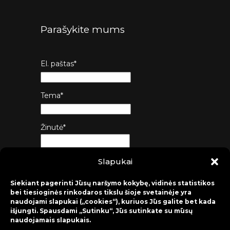
Parašykite mums
El. paštas*
Tema*
Žinutė*
Slapukai
Siųsti
Siekiant pagerinti Jūsų naršymo kokybę, vidinės statistikos
bei tiesioginės rinkodaros tikslu šioje svetainėje yra
naudojami slapukai („cookies“), kuriuos Jūs galite bet kada
išjungti. Spausdami „Sutinku“, Jūs sutinkate su mūsų
naudojamais slapukais.