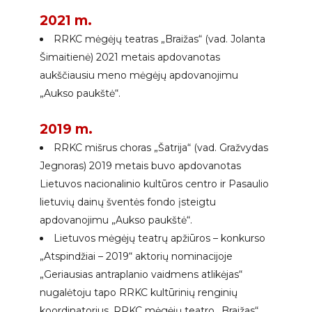
2021 m.
RRKC mėgėjų teatras „Braižas“ (vad. Jolanta
Šimaitienė) 2021 metais apdovanotas
aukščiausiu meno mėgėjų apdovanojimu
„Aukso paukštė“.
2019 m.
RRKC mišrus choras „Šatrija“ (vad. Gražvydas
Jegnoras) 2019 metais buvo apdovanotas
Lietuvos nacionalinio kultūros centro ir Pasaulio
lietuvių dainų šventės fondo įsteigtu
apdovanojimu „Aukso paukštė“.
Lietuvos mėgėjų teatrų apžiūros – konkurso
„Atspindžiai – 2019“ aktorių nominacijoje
„Geriausias antraplanio vaidmens atlikėjas“
nugalėtoju tapo RRKC kultūrinių renginių
koordinatorius, RRKC mėgėjų teatro „Braižas“