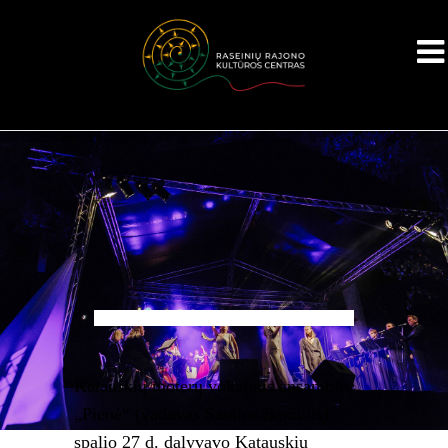
Katauskių moterų vokalinis ansamblis
„Pienė“ (vadovas Saulius Beniulis)
spalio 27 d. dalyvavo Katauskių