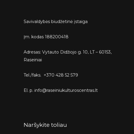
Savivaldybės biudžetinė įstaiga
Įm. kodas 188200418
Adresas: Vytauto Didžiojo g. 10, LT – 60153,
Raseiniai
Tel./faks. +370 428 52 579
El. p. info@raseiniukulturoscentras.lt
Naršykite toliau