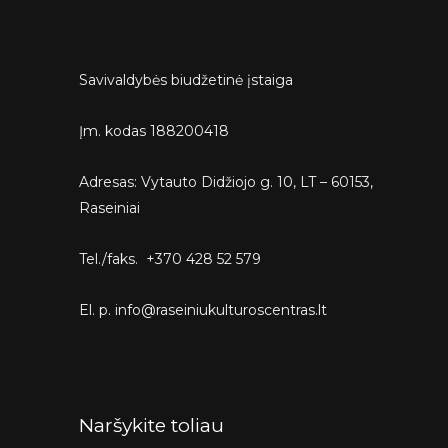
Savivaldybės biudžetinė įstaiga
Įm. kodas 188200418
Adresas: Vytauto Didžiojo g. 10, LT – 60153,
Raseiniai
Tel./faks. +370 428 52 579
El. p. info@raseiniukulturoscentras.lt
Naršykite toliau