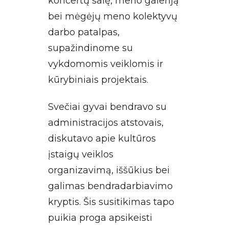
koncertų salę, meno galeriją
bei mėgėjų meno kolektyvų
darbo patalpas,
supažindinome su
vykdomomis veiklomis ir
kūrybiniais projektais.
Svečiai gyvai bendravo su
administracijos atstovais,
diskutavo apie kultūros
įstaigų veiklos
organizavimą, iššūkius bei
galimas bendradarbiavimo
kryptis. Šis susitikimas tapo
puikia proga apsikeisti