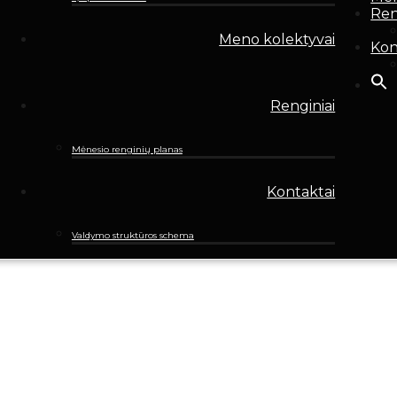
Ren
Meno kolektyvai
Kon
Renginiai
Mėnesio renginių planas
Kontaktai
Valdymo struktūros schema