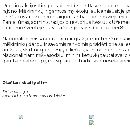
Prie šios akcijos itin gausiai prisidėjo ir Raseinių rajono
rajono. Miškininkų ir gamtos mylėtojų laukiamiausioje pa
priežiūros ar švietimo įstaigomis ir baigiant muziejumi 
Tamaliūnas, administracijos direktorius Kęstutis Užemec
sodinimo šventėje buvo užsiregistravę daugiau nei 8000 
Nacionalinis miškasodis – kilni ir graži, dešimtmečius sk
miškininkų darbu ir savomis rankomis prisidėti prie šal
amžiaus, skirtingų profesijų piliečius, verslus ir organizac
Nacionaliniam miškasodžiui minint lietuvių tautai svar
gamtai neabejingų, mūsų tautos tradicijas puoselėjančių p
Plačiau skaitykite:
Informacija
Raseinių rajono savivaldybė
