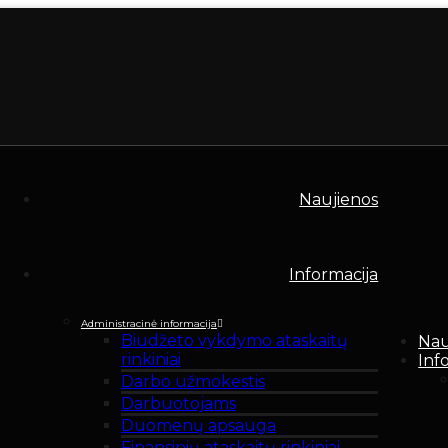
Naujienos
Informacija
Administracinė informacija
Biudžeto vykdymo ataskaitų
Nau
rinkiniai
Inf
Darbo užmokestis
Darbuotojams
Duomenų apsauga
Finansinių ataskaitų rinkiniai