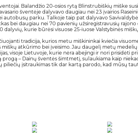
 gyventojai. Balandžio 20-osios rytą Blinstrubiškių miške su
vasario šventėje dalyvavo daugiau nei 23 įvairios Raseini
bei autobusų parku. Talkoje taip pat dalyvavo Savivaldybė
kas bei daugiau nei 70 pavienių užsiregistravusių rajono
dalyvių, kurie būrėsi visuose 25-iuose Valstybinės miškų
aičiuojanti tradicija, kurios metu miškininkai kviečia vis
ies miškų atkūrimo bei įveisimo. Jau daugelį metų medeli
ijas, visoje Lietuvoje, kurie nėra abejingi ir nori prisidėti 
bią progą – Dainų šventės šimtmetį, sulaukiama kaip niek
iliečių įsitraukimas tik dar kartą parodo, kad mūsų tautą t