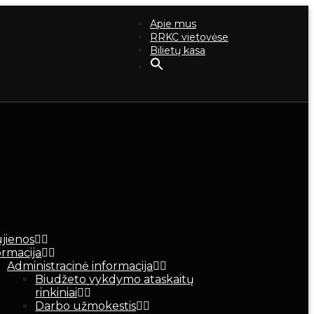
Apie mus
RRKC vietovėse
Bilietų kasa
jienos
ormacija
Administracinė informacija
Biudžeto vykdymo ataskaitų
rinkiniai
Darbo užmokestis