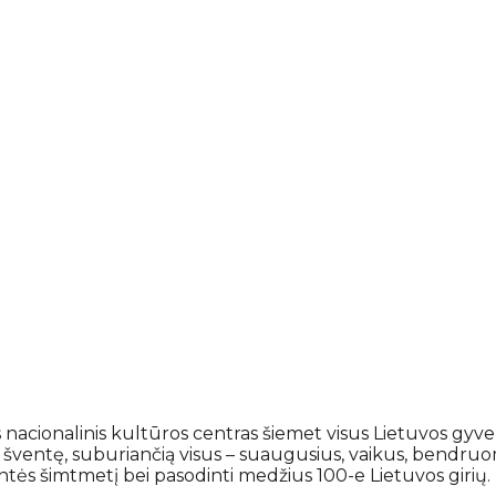
os nacionalinis kultūros centras šiemet visus Lietuvos gyve
 šventę, suburiančią visus – suaugusius, vaikus, bendruo
entės šimtmetį bei pasodinti medžius 100-e Lietuvos girių.