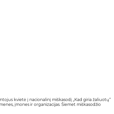
ntojus kvietė į nacionalinį miškasodį „Kad giria žaliuotų“
menes, įmones ir organizacijas. Šiemet miškasodžio