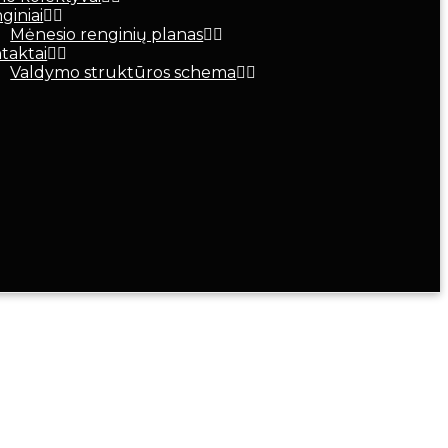
giniai
Mėnesio renginių planas
taktai
Valdymo struktūros schema