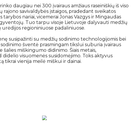
sirinko daugiau nei 300 įvairaus amžiaus raseiniškių iš viso
ų rajono savivaldybės įstaigos, pradedant sveikatos
s tarybos nariai, vicemerai Jonas Vazgys ir Mingaudas
 gyventojų. Tuo tarpu visoje Lietuvoje dalyvauti medžių
 urėdijos regioniniuose padaliniuose.
uomenę susipažinti su medžių sodinimo technologijomis bei
ų sodinimo šventė prasmingam tikslui suburia įvairaus
prie šalies miškingumo didinimo. Šiais metais,
ad didelio visuomenės susidomėjimo. Toks aktyvus
ikrai vienija meilė miškui ir dainai.