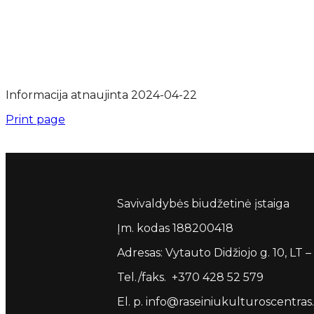
Informacija atnaujinta 2024-04-22
Print page
Savivaldybės biudžetinė įstaiga
Įm. kodas 188200418
Adresas: Vytauto Didžiojo g. 10, LT –
Tel./faks. +370 428 52 579
El. p. info@raseiniukulturoscentras.