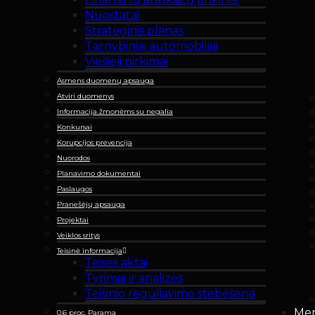
Nuostatai
Strateginis planas
Tarnybiniai automobiliai
Viešieji pirkimai
Asmens duomenų apsauga
Atviri duomenys
Informacija žmonėms su negalia
Konkursai
Korupcijos prevencija
Nuorodos
Planavimo dokumentai
Paslaugos
Pranešėjų apsauga
Projektai
Veiklos sritys
Teisinė informacija
Teisės aktai
Tyrimai ir analizės
Teisinio reguliavimo stebėsena
Men
0,6 proc. Parama