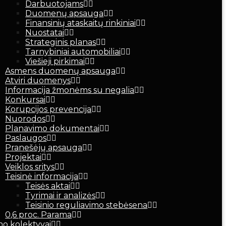
Darbuotojams
Duomenų apsauga
Finansinių ataskaitų rinkiniai
Nuostatai
Strateginis planas
Tarnybiniai automobiliai
Viešieji pirkimai
Asmens duomenų apsauga
Atviri duomenys
Informacija žmonėms su negalia
Konkursai
Korupcijos prevencija
Nuorodos
Planavimo dokumentai
Paslaugos
Pranešėjų apsauga
Projektai
Veiklos sritys
Teisinė informacija
Teisės aktai
Tyrimai ir analizės
Teisinio reguliavimo stebėsena
0,6 proc. Parama
o kolektyvai