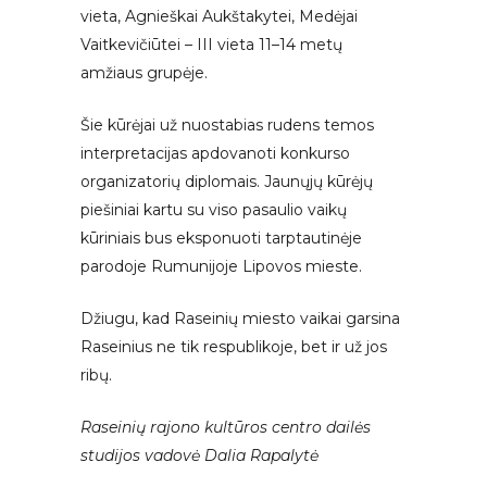
vieta, Agnieškai Aukštakytei, Medėjai
Vaitkevičiūtei – III vieta 11–14 metų
amžiaus grupėje.
Šie kūrėjai už nuostabias rudens temos
interpretacijas apdovanoti konkurso
organizatorių diplomais. Jaunųjų kūrėjų
piešiniai kartu su viso pasaulio vaikų
kūriniais bus eksponuoti tarptautinėje
parodoje Rumunijoje Lipovos mieste.
Džiugu, kad Raseinių miesto vaikai garsina
Raseinius ne tik respublikoje, bet ir už jos
ribų.
Raseinių rajono kultūros centro dailės
studijos vadovė Dalia Rapalytė