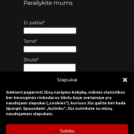
Parašykite mums
El. paštas*
Tema*
Žinutė*
Slapukai
Siųsti
Siekiant pagerinti Jūsų naršymo kokybę, vidinės statistikos
bei tiesioginės rinkodaros tikslu šioje svetainėje yra
naudojami slapukai („cookies“), kuriuos Jūs galite bet kada
išjungti. Spausdami „Sutinku“, Jūs sutinkate su mūsų
naudojamais slapukais.
Sutinku