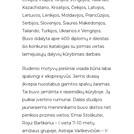
Kazachstano, Kroatijos, Čekijos, Latvijos,
Lietuvos, Lenkijos, Moldavijos, Prancūzijos,
Serbijos, Slovėnijos, Šiaurės Makedonijos,
Tailando, Turkijos, Ukrainos ir Vengrijos.
Buvo išdalyta apie 400 diplomų ir išleistas
šio konkurso katalogas su pirmas vietas
laimėjusiųjų dalyvių kūrybiniais darbais.
Rudenio motyvų piešiniai visada būna labai
spalvingi ir ekspresyvūs. Jiems dvasią
įkvepia nuostabus gamtos spalvų žaismas.
Tai buvo įamžinta ir raseiniškių kūryboje. Ją
puikiai įvertino rumunai. Dailės studijos
jauniesiems menininkams buvo skirtos net
penkios prizinės vietos: Emai Stoškutei,
Rojui Bartkėnui – I vieta 7–10 metų
amžiaus grupėje, Astrėjai Vaitkevičiūei – II