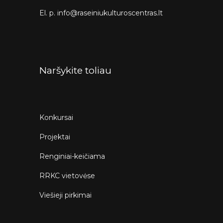
El. p. info@raseiniukulturoscentras.lt
Naršykite toliau
Konkursai
Projektai
Renginiai-keičiama
RRKC vietovėse
Viešieji pirkimai