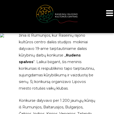
Po ilgo laukimo pagaliau atkeliavo džiugi
žinia iš Rumunijos, kur Raseinių rajono
kultūros centro dailės studijos mokiniai
dalyvavo 19-ame tarptautiniame dailės
kūrybinių darbų konkurse „
Rudens
spalvos
“. Laikui bėgant, šis meninis
konkursas iš respublikinio tapo tarptautiniu,
sujungdamas kūrybiškumą ir vaizduotę be
sienų. Šį konkursą organizavo Lipovos
miesto rotušės vaikų klubas.
Konkurse dalyvavo per 1 200 jaunųjų kūrėjų
iš Rumunijos, Baltarusijos, Bulgarijos,
Čekijos, Indijos, Kinijos, Vengrijos, Tailando,