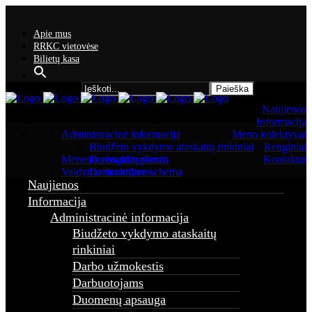
Apie mus
RRKC vietovėse
Bilietų kasa
Search for:
Naujienos
Informacija
Administracinė informacija
Meno kolektyvai
Biudžeto vykdymo ataskaitų rinkiniai
Renginiai
Mėnesio renginių planas
Darbo užmokestis
Kontaktai
Valdymo struktūros schema
Darbuotojams
Naujienos
Duomenų apsauga
Finansinių ataskaitų rinkiniai
Informacija
Nuostatai
Administracinė informacija
Strateginis planas
Biudžeto vykdymo ataskaitų
Tarnybiniai automobiliai
Viešieji pirkimai
rinkiniai
Asmens duomenų apsauga
Darbo užmokestis
Atviri duomenys
Darbuotojams
Informacija žmonėms su negalia
Konkursai
Duomenų apsauga
Korupcijos prevencija