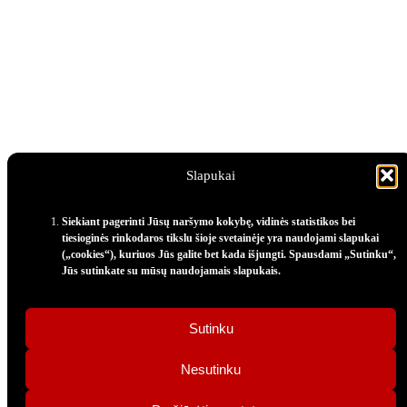
Slapukai
Siekiant pagerinti Jūsų naršymo kokybę, vidinės statistikos bei
tiesioginės rinkodaros tikslu šioje svetainėje yra naudojami slapukai
(„cookies“), kuriuos Jūs galite bet kada išjungti. Spausdami „Sutinku“,
Jūs sutinkate su mūsų naudojamais slapukais.
Sutinku
Nesutinku