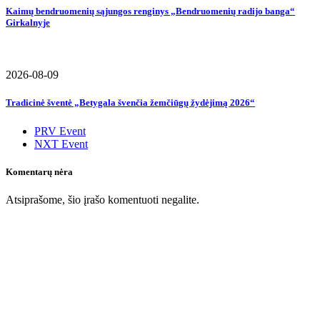
Kaimų bendruomenių sąjungos renginys „Bendruomenių radijo banga“
Girkalnyje
2026-08-09
Tradicinė šventė „Betygala švenčia žemčiūgų žydėjimą 2026“
PRV Event
NXT Event
Komentarų nėra
Atsiprašome, šio įrašo komentuoti negalite.