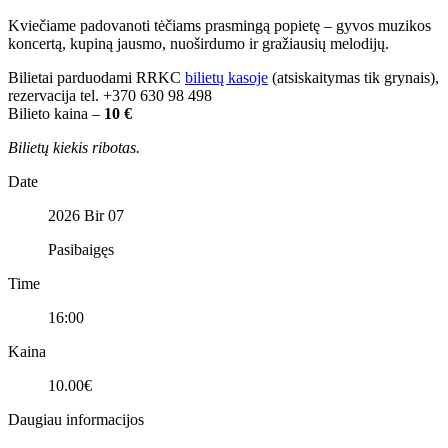
Kviečiame padovanoti tėčiams prasmingą popietę – gyvos muzikos
koncertą, kupiną jausmo, nuoširdumo ir gražiausių melodijų.
Bilietai parduodami RRKC
bilietų kasoje
(atsiskaitymas tik grynais),
rezervacija tel. +370 630 98 498
Bilieto kaina –
10 €
Bilietų kiekis ribotas.
Date
2026 Bir 07
Pasibaigęs
Time
16:00
Kaina
10.00€
Daugiau informacijos