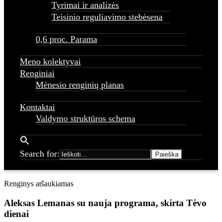
Tyrimai ir analizės
Teisinio reguliavimo stebėsena
0,6 proc. Parama
Meno kolektyvai
Renginiai
Mėnesio renginių planas
Kontaktai
Valdymo struktūros schema
Search for:
Home
Renginiai - Raseinių rajono kultūros centras
Aleksas
Lemanas su nauja programa, skirta Tėvo dienai
Renginys atšaukiamas
Aleksas Lemanas su nauja programa, skirta Tėvo
dienai