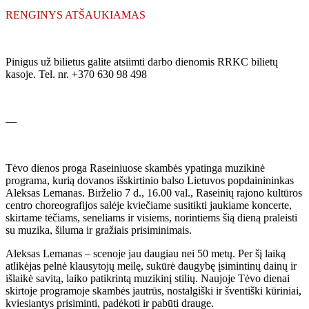
RENGINYS ATŠAUKIAMAS
Pinigus už bilietus galite atsiimti darbo dienomis RRKC bilietų
kasoje. Tel. nr. +370 630 98 498
—
Tėvo dienos proga Raseiniuose skambės ypatinga muzikinė
programa, kurią dovanos išskirtinio balso Lietuvos popdainininkas
Aleksas Lemanas. Birželio 7 d., 16.00 val., Raseinių rajono kultūros
centro choreografijos salėje kviečiame susitikti jaukiame koncerte,
skirtame tėčiams, seneliams ir visiems, norintiems šią dieną praleisti
su muzika, šiluma ir gražiais prisiminimais.
Aleksas Lemanas – scenoje jau daugiau nei 50 metų. Per šį laiką
atlikėjas pelnė klausytojų meilę, sukūrė daugybę įsimintinų dainų ir
išlaikė savitą, laiko patikrintą muzikinį stilių. Naujoje Tėvo dienai
skirtoje programoje skambės jautrūs, nostalgiški ir šventiški kūriniai,
kviesiantys prisiminti, padėkoti ir pabūti drauge.