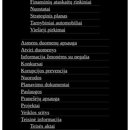
Finansinių ataskaitų rinkiniai
Nuorodos
Nuostatai
Planavimo dokumentai
Paslaugos
Strateginis planas
Pranešėjų apsauga
Tarnybiniai automobiliai
Projektai
Viešieji pirkimai
Veiklos sritys
Teisinė informacija
Teisės aktai
Asmens duomenų apsauga
Tyrimai ir analizės
Atviri duomenys
Teisinio reguliavimo stebėsena
Informacija žmonėms su negalia
0,6 proc. Parama
Konkursai
Korupcijos prevencija
Nuorodos
Planavimo dokumentai
Paslaugos
Pranešėjų apsauga
Projektai
Veiklos sritys
Teisinė informacija
Teisės aktai