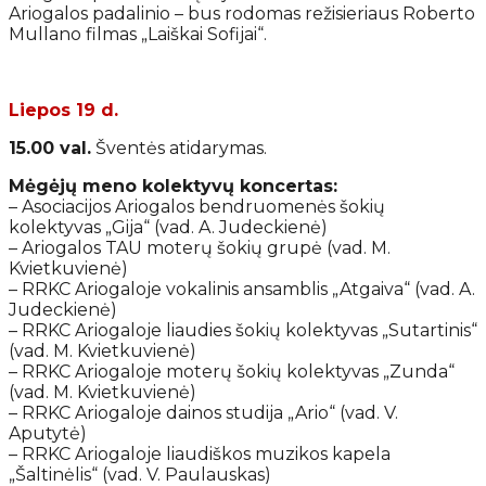
Ariogalos padalinio – bus rodomas režisieriaus Roberto
Mullano filmas „Laiškai Sofijai“.
Liepos 19 d.
15.00 val.
Šventės atidarymas.
Mėgėjų meno kolektyvų koncertas:
– Asociacijos Ariogalos bendruomenės šokių
kolektyvas „Gija“ (vad. A. Judeckienė)
– Ariogalos TAU moterų šokių grupė (vad. M.
Kvietkuvienė)
– RRKC Ariogaloje vokalinis ansamblis „Atgaiva“ (vad. A.
Judeckienė)
– RRKC Ariogaloje liaudies šokių kolektyvas „Sutartinis“
(vad. M. Kvietkuvienė)
– RRKC Ariogaloje moterų šokių kolektyvas „Zunda“
(vad. M. Kvietkuvienė)
– RRKC Ariogaloje dainos studija „Ario“ (vad. V.
Aputytė)
– RRKC Ariogaloje liaudiškos muzikos kapela
„Šaltinėlis“ (vad. V. Paulauskas)