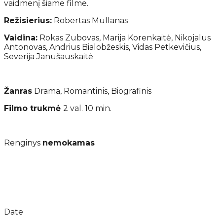
vaidmenį šiame filme.
Režisierius:
Robertas Mullanas
Vaidina:
Rokas Zubovas, Marija Korenkaitė, Nikojalus
Antonovas, Andrius Bialobžeskis, Vidas Petkevičius,
Severija Janušauskaitė
Žanras
Drama, Romantinis, Biografinis
Filmo trukmė
2 val. 10 min.
Renginys
nemokamas
Date