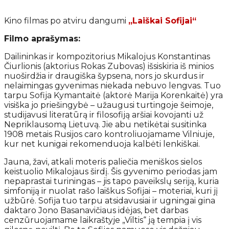
Kino filmas po atviru dangumi
„Laiškai Sofijai“
Filmo aprašymas:
Dailininkas ir kompozitorius Mikalojus Konstantinas
Čiurlionis (aktorius Rokas Zubovas) išsiskiria iš minios
nuoširdžia ir draugiška šypsena, nors jo skurdus ir
nelaimingas gyvenimas niekada nebuvo lengvas. Tuo
tarpu Sofija Kymantaitė (aktorė Marija Korenkaitė) yra
visiška jo priešingybė – užaugusi turtingoje šeimoje,
studijavusi literatūrą ir filosofiją aršiai kovojanti už
Nepriklausomą Lietuvą. Jie abu netikėtai susitinka
1908 metais Rusijos caro kontroliuojamame Vilniuje,
kur net kunigai rekomenduoja kalbėti lenkiškai.
Jauna, žavi, atkali moteris paliečia meniškos sielos
keistuolio Mikalojaus širdį. Šis gyvenimo periodas jam
nepaprastai turiningas – jis tapo paveikslų seriją, kuria
simfoniją ir nuolat rašo laiškus Sofijai – moteriai, kuri jį
užbūrė. Sofija tuo tarpu atsidavusiai ir ugningai gina
daktaro Jono Basanavičiaus idėjas, bet darbas
cenzūruojamame laikraštyje „Viltis“ ją tempia į vis