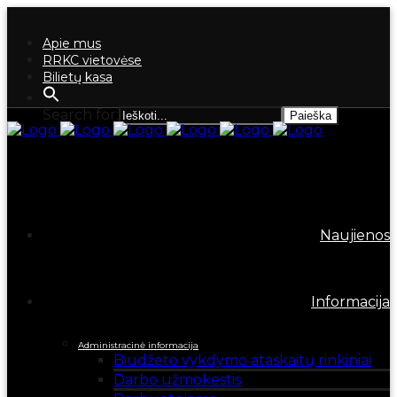
Apie mus
RRKC vietovėse
Bilietų kasa
Search for:
Naujienos
Informacija
Administracinė informacija
Biudžeto vykdymo ataskaitų rinkiniai
Darbo užmokestis