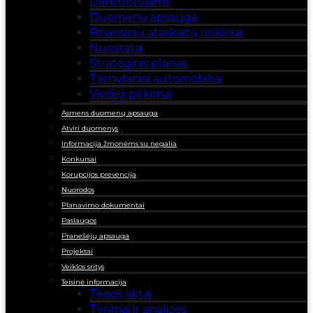
Darbuotojams
Duomenų apsauga
Finansinių ataskaitų rinkiniai
Nuostatai
Strateginis planas
Tarnybiniai automobiliai
Viešieji pirkimai
Asmens duomenų apsauga
Atviri duomenys
Informacija žmonėms su negalia
Konkursai
Korupcijos prevencija
Nuorodos
Planavimo dokumentai
Paslaugos
Pranešėjų apsauga
Projektai
Veiklos sritys
Teisinė informacija
Teisės aktai
Tyrimai ir analizės