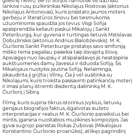
gilesnę neviltį. Be to Sofijos namuose vis dažniau
lankosi rusų pulkininkas Nikolajus Rostovas (aktorius
Nikolajus Antonovas), kuris prisistato jaunos moters
gerbėju ir literatūros žinovu bei tiesmukomis
užuominomis spaudžia jos tėvus. Visgi Sofija
apsisprendžia keliauti paskui Mikalojų į Sankt
Peterburgą, kur gyvena ir turtingas lietuvis Mstislavas
Dobužinskis (aktorius Andrius Bialobževskis). M. K.
Čiurlionis Sankt Peterburge pristatęs savo simfoniją
miško tema pagaliau pasiekia taip išsvajotą šlovę.
Apsvaigęs nuo liaupsių ir atsipalaidavęs jis neatsispiria
aukštuomenės damų žavesiui ir išduoda Sofiją. Šis
Mikalojaus nuotykis įsiutina Sofiją. Nelaiminga,
įskaudinta ji grįžta į Vilnių. Čia ji vėl susitinka su
Nikolajumi, kuris trokšta pasisavinti patinkančią moterį
ir imasi planų ištremti disidentą dailininką M. K.
Čiurlionį į Sibirą.
Filmą, kuris supina tikrus istorinius įvykius, lietuvių
genijaus biografijos faktus, išgalvotas siužeto
interpretacijas ir realius M. K. Čiurlionio paveikslus bei
mintis, įgarsina nuostabios muzikinės kompozijos. Jas
gyvai sugrojo pianistas Rokas Zubovas (Mikalojaus
Konstantino Čiurlionio proanūkis), atlikęs pagrindinį