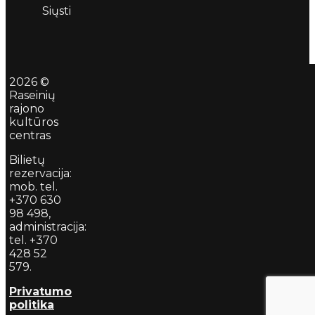
Siųsti
2026 ©
Raseinių
rajono
kultūros
centras
Bilietų
rezervacija:
mob. tel.
+370 630
98 498,
administracija:
tel. +370
428 52
579.
Privatumo
politika