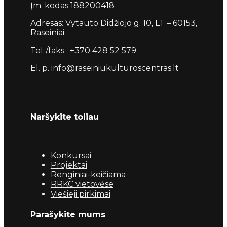
Įm. kodas 188200418
Adresas: Vytauto Didžiojo g. 10, LT – 60153,
Raseiniai
Tel./faks. +370 428 52 579
El. p. info@raseiniukulturoscentras.lt
Naršykite toliau
Konkursai
Projektai
Renginiai-keičiama
RRKC vietovėse
Viešieji pirkimai
Parašykite mums