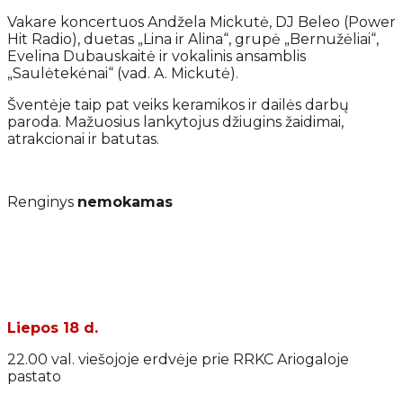
Vakare koncertuos Andžela Mickutė, DJ Beleo (Power
Hit Radio), duetas „Lina ir Alina“, grupė „Bernužėliai“,
Evelina Dubauskaitė ir vokalinis ansamblis
„Saulėtekėnai“ (vad. A. Mickutė).
Šventėje taip pat veiks keramikos ir dailės darbų
paroda. Mažuosius lankytojus džiugins žaidimai,
atrakcionai ir batutas.
Renginys
nemokamas
Liepos 18 d.
22.00 val. viešojoje erdvėje prie RRKC Ariogaloje
pastato