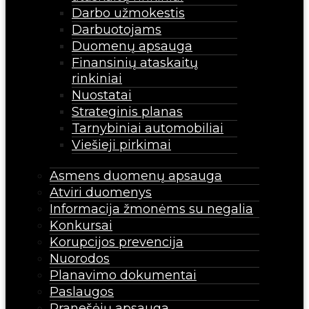
Darbo užmokestis
Darbuotojams
Duomenų apsauga
Finansinių ataskaitų
rinkiniai
Nuostatai
Strateginis planas
Tarnybiniai automobiliai
Viešieji pirkimai
Asmens duomenų apsauga
Atviri duomenys
Informacija žmonėms su negalia
Konkursai
Korupcijos prevencija
Nuorodos
Planavimo dokumentai
Paslaugos
Pranešėjų apsauga