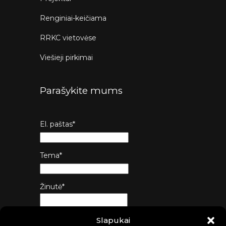
Renginiai-keičiama
RRKC vietovėse
Viešieji pirkimai
Parašykite mums
El. paštas*
Tema*
Žinutė*
Slapukai