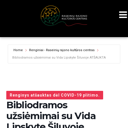
Home
Renginiai - Raseinių rajono kultūros centras
Bibliodramos užsiėmimai su Vida Lipskyte Šiluvoje ATŠAUKTA
Renginys atšauktas dėl COVID-19 plitimo.
Bibliodramos
užsiėmimai su Vida
Lipskyte Šiluvoje