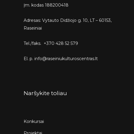
Įm. kodas 188200418
Adresas: Vytauto Didžiojo g. 10, LT – 60153,
Raseiniai
Tel./faks. +370 428 52 579
El. p. info@raseiniukulturoscentras.lt
Naršykite toliau
Konkursai
Projektai