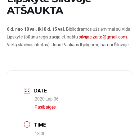
ATŠAUKTA
6 d. nuo 18 val. iki 8 d. 15 val.
Bibliodramos užsiėmimai su Vida
Lipskyte (būtina registracija el. paštu
silvijacizaite@gmail.com
.
Vietų skaičius ribotas). Jono Pauliaus II piligrimų namai Šiluvoje.
DATE
2020 Lap 06
Pasibaigęs
TIME
18:00