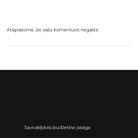
Atsiprašome, šio įrašo komentuoti negalite.
Savivaldybės biudžetinė įstaiga