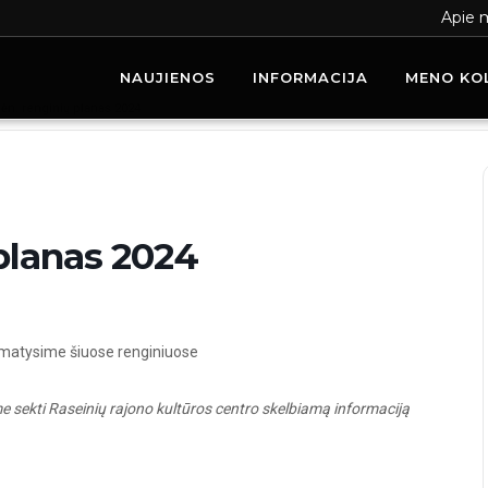
Apie 
NAUJIENOS
INFORMACIJA
MENO KO
mėn. renginių planas 2024
 planas 2024
simatysime šiuose renginiuose
čiame sekti Raseinių rajono kultūros centro skelbiamą informaciją