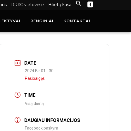
mus
RRKC vietovėse
Bilietų kasa
LEKTYVAI
RENGINIAI
KONTAKTAI
DATE
2024 Bir 01 - 30
Pasibaigęs
TIME
Visą dieną
DAUGIAU INFORMACIJOS
Facebook paskyra