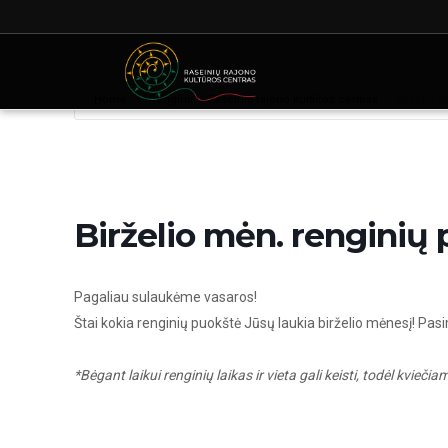
Home
Renginiai - Raseinių rajono kultūros centras
Birželio 
Birželio mėn. renginių
Pagaliau sulaukėme vasaros!
Štai kokia renginių puokštė Jūsų laukia birželio mėnesį! Pa
*Bėgant laikui renginių laikas ir vieta gali keisti, todėl kvie