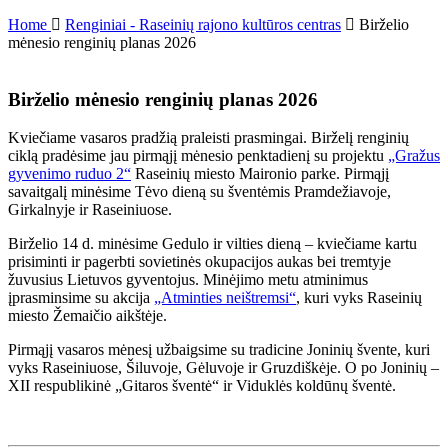
Home
Renginiai - Raseinių rajono kultūros centras
Birželio
mėnesio renginių planas 2026
Birželio mėnesio renginių planas 2026
Kviečiame vasaros pradžią praleisti prasmingai. Birželį renginių
ciklą pradėsime jau pirmąjį mėnesio penktadienį su projektu
„Gražus
gyvenimo ruduo 2“
Raseinių miesto Maironio parke. Pirmąjį
savaitgalį minėsime Tėvo dieną su šventėmis Pramdežiavoje,
Girkalnyje ir Raseiniuose.
Birželio 14 d. minėsime Gedulo ir vilties dieną – kviečiame kartu
prisiminti ir pagerbti sovietinės okupacijos aukas bei tremtyje
žuvusius Lietuvos gyventojus. Minėjimo metu atminimus
įprasminsime su akcija
„Atminties neištremsi“
, kuri vyks Raseinių
miesto Žemaičio aikštėje.
Pirmąjį vasaros mėnesį užbaigsime su tradicine Joninių švente, kuri
vyks Raseiniuose, Šiluvoje, Gėluvoje ir Gruzdiškėje. O po Joninių –
XII respublikinė „Gitaros šventė“ ir Viduklės koldūnų šventė.