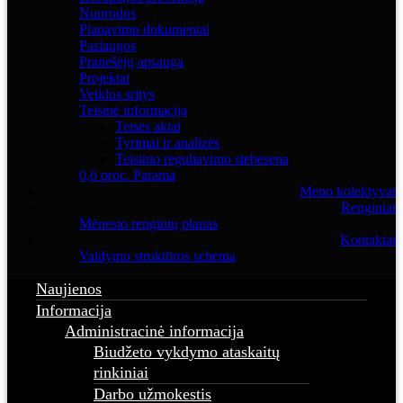
Nuorodos
Planavimo dokumentai
Paslaugos
Pranešėjų apsauga
Projektai
Veiklos sritys
Teisinė informacija
Teisės aktai
Tyrimai ir analizės
Teisinio reguliavimo stebėsena
0,6 proc. Parama
Meno kolektyvai
Renginiai
Mėnesio renginių planas
Kontaktai
Valdymo struktūros schema
Naujienos
Informacija
Administracinė informacija
Biudžeto vykdymo ataskaitų
rinkiniai
Darbo užmokestis