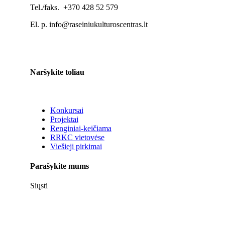
Tel./faks. +370 428 52 579
El. p. info@raseiniukulturoscentras.lt
Naršykite toliau
Konkursai
Projektai
Renginiai-keičiama
RRKC vietovėse
Viešieji pirkimai
Parašykite mums
Siųsti