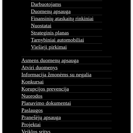
Darbuotojams
Duomenų apsauga
Finansinių ataskaitų rinkiniai
Nuostatai
Strateginis planas
Tarnybiniai automobiliai
Viešieji pirkimai
Asmens duomenų apsauga
Atviri duomenys
Informacija žmonėms su negalia
Konkursai
Korupcijos prevencija
Nuorodos
Planavimo dokumentai
Paslaugos
Pranešėjų apsauga
Projektai
Veiklos sritys