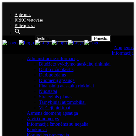
Apie mus
RRKC vietovėse
Bilietų kasa
Search for:
Naujienos
Informacija
Administracinė informacija
Biudžeto vykdymo ataskaitų rinkiniai
Darbo užmokestis
Darbuotojams
Duomenų apsauga
Finansinių ataskaitų rinkiniai
Nuostatai
Strateginis planas
Tarnybiniai automobiliai
Viešieji pirkimai
Asmens duomenų apsauga
Atviri duomenys
Informacija žmonėms su negalia
Konkursai
Korupcijos prevencija