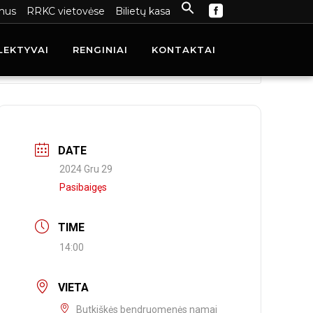
mus
RRKC vietovėse
Bilietų kasa
LEKTYVAI
RENGINIAI
KONTAKTAI
DATE
2024 Gru 29
Pasibaigęs
TIME
14:00
VIETA
Butkiškės bendruomenės namai