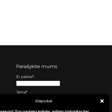
Parašykite mums
El. paštas*
Tema*
Slapukai
Žinutė*
agerinti Jūsų naršymo kokybę, vidinės statistikos bei