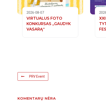
2026-08-07
202
VIRTUALUS FOTO
XXI
KONKURSAS „GAUDYK
TY
VASARĄ“
FES
PRV Event
KOMENTARŲ NĖRA