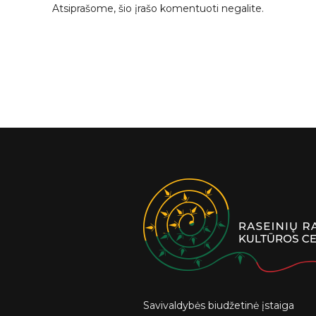
Atsiprašome, šio įrašo komentuoti negalite.
Savivaldybės biudžetinė įstaiga