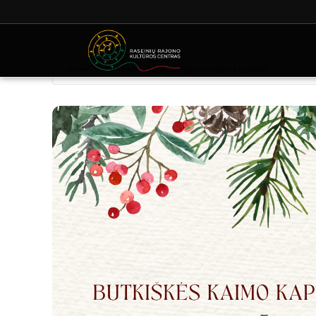
Home
Renginiai - Raseinių rajono kultūros centras
Butkiškės