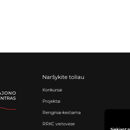
Naršykite toliau
Konkursai
Projektai
Renginiai-keičiama
RRKC vietovėse
Siekiant p