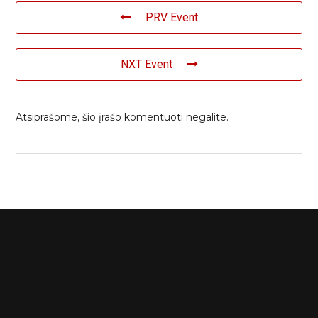
PRV Event
NXT Event
Atsiprašome, šio įrašo komentuoti negalite.