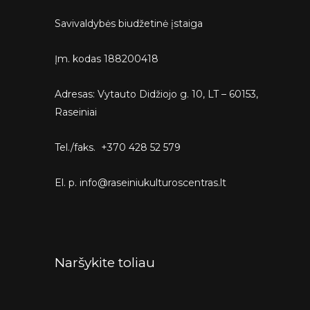
Savivaldybės biudžetinė įstaiga
Įm. kodas 188200418
Adresas: Vytauto Didžiojo g. 10, LT – 60153,
Raseiniai
Tel./faks. +370 428 52 579
El. p. info@raseiniukulturoscentras.lt
Naršykite toliau