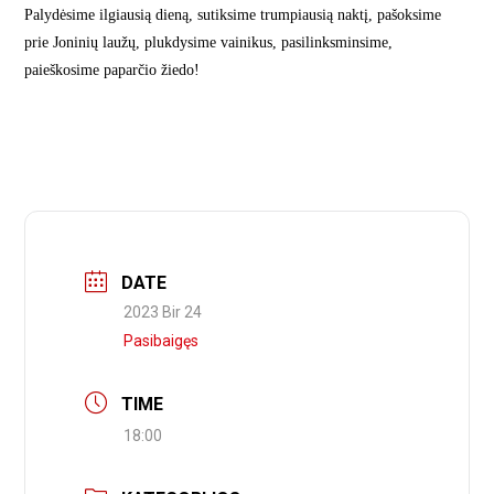
Palydėsime ilgiausią dieną, sutiksime trumpiausią naktį, pašoksime
prie Joninių laužų,
plukdysime vainikus, pasilinksminsime,
paieškosime paparčio žiedo!
DATE
2023 Bir 24
Pasibaigęs
TIME
18:00