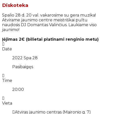
Diskoteka
Spalio 28 d. 20 val. vakarosime su gera muzika!
Atvirame jaunimo centre meistriškai pultu
naudosis DJ Domantas Valinčius. Laukiame viso
jaunimo!
Įėjimas 2€ (bilietai platinami renginio metu)
Date
2022 Spa 28
Pasibaigęs
Time
20:00
Vieta
Atviras jaunimo centras (Maironio g. 7)