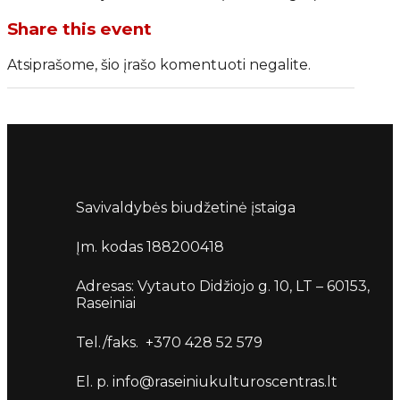
Share this event
Atsiprašome, šio įrašo komentuoti negalite.
Savivaldybės biudžetinė įstaiga
Įm. kodas 188200418
Adresas: Vytauto Didžiojo g. 10, LT – 60153,
Raseiniai
Tel./faks. +370 428 52 579
El. p. info@raseiniukulturoscentras.lt