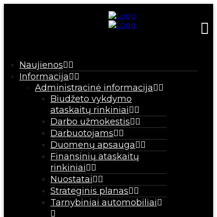
Naujienos
Informacija
Administracinė informacija
Biudžeto vykdymo
ataskaitų rinkiniai
Darbo užmokestis
Darbuotojams
Duomenų apsauga
Finansinių ataskaitų
rinkiniai
Nuostatai
Strateginis planas
Tarnybiniai automobiliai