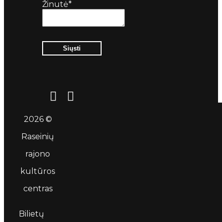
Žinutė*
Siųsti
2026 ©
Raseinių
rajono
kultūros
centras
Bilietų