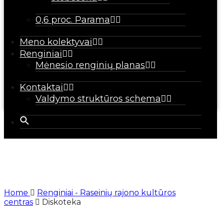
0,6 proc. Parama
Meno kolektyvai
Renginiai
Mėnesio renginių planas
Kontaktai
Valdymo struktūros schema
Home
Renginiai - Raseinių rajono kultūros
centras
Diskoteka