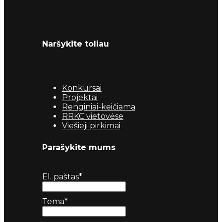
Naršykite toliau
Konkursai
Projektai
Renginiai-keičiama
RRKC vietovėse
Viešieji pirkimai
Parašykite mums
El. paštas*
Tema*