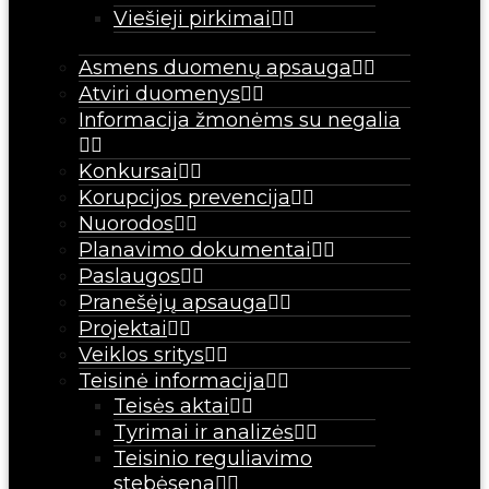
Viešieji pirkimai
Asmens duomenų apsauga
Atviri duomenys
Informacija žmonėms su negalia
Konkursai
Korupcijos prevencija
Nuorodos
Planavimo dokumentai
Paslaugos
Pranešėjų apsauga
Projektai
Veiklos sritys
Teisinė informacija
Teisės aktai
Tyrimai ir analizės
Teisinio reguliavimo
stebėsena