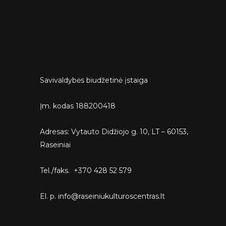
Savivaldybės biudžetinė įstaiga
Įm. kodas 188200418
Adresas: Vytauto Didžiojo g. 10, LT – 60153,
Raseiniai
Tel./faks. +370 428 52 579
El. p. info@raseiniukulturoscentras.lt