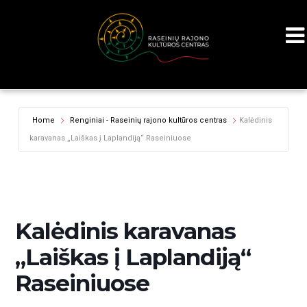
Home
Renginiai - Raseinių rajono kultūros centras
Kalėdinis
karavanas „Laiškas į Laplandiją“ Raseiniuose
Kalėdinis karavanas
„Laiškas į Laplandiją“
Raseiniuose