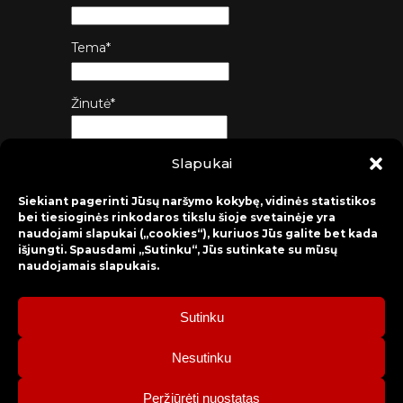
Tema*
Žinutė*
Slapukai
Siųsti
Siekiant pagerinti Jūsų naršymo kokybę, vidinės statistikos
bei tiesioginės rinkodaros tikslu šioje svetainėje yra
naudojami slapukai („cookies“), kuriuos Jūs galite bet kada
išjungti. Spausdami „Sutinku“, Jūs sutinkate su mūsų
naudojamais slapukais.
Sutinku
2026 © Raseinių rajono kultūros centras
Nesutinku
Bilietų rezervacija: mob. tel. +370 630 98 498, administracija: tel.
Peržiūrėti nuostatas