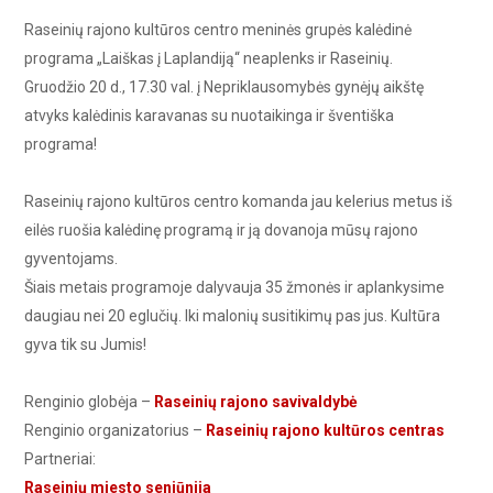
Raseinių rajono kultūros centro meninės grupės kalėdinė
programa „Laiškas į Laplandiją“ neaplenks ir Raseinių.
Gruodžio 20 d., 17.30 val. į Nepriklausomybės gynėjų aikštę
atvyks kalėdinis karavanas su nuotaikinga ir šventiška
programa!
Raseinių rajono kultūros centro komanda jau kelerius metus iš
eilės ruošia kalėdinę programą ir ją dovanoja mūsų rajono
gyventojams.
Šiais metais programoje dalyvauja 35 žmonės ir aplankysime
daugiau nei 20 eglučių. Iki malonių susitikimų pas jus. Kultūra
gyva tik su Jumis!
Renginio globėja –
Raseinių rajono savivaldybė
Renginio organizatorius –
Raseinių rajono kultūros centras
Partneriai:
Raseinių miesto seniūnija