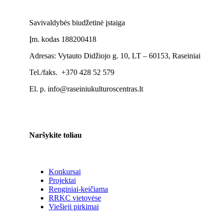
Savivaldybės biudžetinė įstaiga
Įm. kodas 188200418
Adresas: Vytauto Didžiojo g. 10, LT – 60153, Raseiniai
Tel./faks. +370 428 52 579
El. p. info@raseiniukulturoscentras.lt
Naršykite toliau
Konkursai
Projektai
Renginiai-keičiama
RRKC vietovėse
Viešieji pirkimai