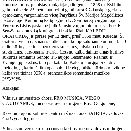
kompozitorius, pianistas, mokytojas, dirigentas. 1858 m. išskirtiniai
gabumai leido 22 metų jaunuoliui gauti prestižiškiausią ir geriausiai
apmokamą vargonininko vietą Paryžiaus Šv. Marijos Magdalietės
bažnyčioje. Kai pirmą kartą išgirdo K. Sen-Sansą vargonuojant,
Ferencas Listas paskelbė jį didžiausiu vargonininku pasaulyje. K.
Sen-Sansas muziką kūrė greitai ir sklandžiai. KALĖDŲ
ORATORIJĄ jis parašė per 12 dienų prieš 1858 metų Kalėdas. Ši
oratorija vienu dažniausiai atliekamu kompozitoriaus kūrinių. Tai 10
dalių kūrinys, skirtas penkiems solistams, mišriam chorui,
styginiams, vargonams ir arfai. Lotynų kalba dainuojamas kūrinys
sukurtas remiantis Senojo ir Naujojo Testamento, Psalmių ir
Evangelijų tekstais, taip pat katalikų Kalėdų liturgija. Skaidri,
melodinga, kartu iškilminga, subtili ir elegantiška kūrinio muzikinė
kalba yra tipinės XIX a. prancūziškos romantinės muzikos
pavyzdys.
Atlikėjai:
Vilniaus universiteto chorai PRO MUSICA, VIRGO,
GAUDEAMUS, meno vadovė ir dirigentė Rasa Gelgotienė,
Raseinių rajono kultūros centro mišrus choras ŠATRIJA, vadovas
Gražvydas Jegnoras
Vilniaus universiteto kamerinis orkestras, meno vadovas ir dirigentas