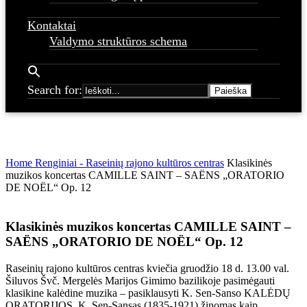
Kontaktai
Valdymo struktūros schema
Search for:
Home
Renginiai - Raseinių rajono kultūros centras
Klasikinės
muzikos koncertas CAMILLE SAINT – SAËNS „ORATORIO
DE NOËL“ Op. 12
Klasikinės muzikos koncertas CAMILLE SAINT –
SAËNS „ORATORIO DE NOËL“ Op. 12
Raseinių rajono kultūros centras kviečia gruodžio 18 d. 13.00 val.
Šiluvos Švč. Mergelės Marijos Gimimo bazilikoje pasimėgauti
klasikine kalėdine muzika – pasiklausyti K. Sen-Sanso KALĖDŲ
ORATORIJOS. K. Sen-Sansas (1835-1921) žinomas kaip