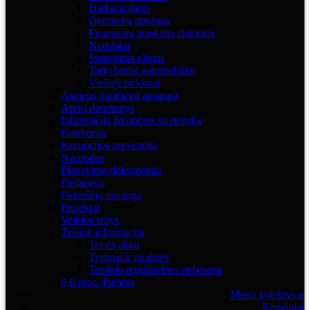
Darbuotojams
Duomenų apsauga
Finansinių ataskaitų rinkiniai
Nuostatai
Strateginis planas
Tarnybiniai automobiliai
Viešieji pirkimai
Asmens duomenų apsauga
Atviri duomenys
Informacija žmonėms su negalia
Konkursai
Korupcijos prevencija
Nuorodos
Planavimo dokumentai
Paslaugos
Pranešėjų apsauga
Projektai
Veiklos sritys
Teisinė informacija
Teisės aktai
Tyrimai ir analizės
Teisinio reguliavimo stebėsena
0,6 proc. Parama
Meno kolektyvai
Renginiai