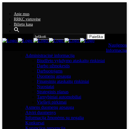
Apie mus
RRKC vietovėse
Bilietų kasa
Search for:
Naujienos
Informacija
Administracinė informacija
Biudžeto vykdymo ataskaitų rinkiniai
Darbo užmokestis
Darbuotojams
Duomenų apsauga
Finansinių ataskaitų rinkiniai
Nuostatai
Strateginis planas
Tarnybiniai automobiliai
Viešieji pirkimai
Asmens duomenų apsauga
Atviri duomenys
Informacija žmonėms su negalia
Konkursai
Korupcijos prevencija