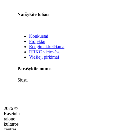
Naršykite toliau
Konkursai
Projektai
Renginiai-keičiama
RRKC vietovėse
Viešieji pirkimai
Parašykite mums
Siųsti
2026 ©
Raseinių
rajono
kultūros
centras