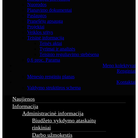
Nuorodos
Planavimo dokumentai
Paslaugos
Pranešėjų apsauga
Projektai
Veiklos sritys
Teisinė informacija
Teisės aktai
Tyrimai ir analizės
Teisinio reguliavimo stebėsena
0,6 proc. Parama
Meno kolektyvai
Renginiai
Mėnesio renginių planas
Kontaktai
Valdymo struktūros schema
Naujienos
Informacija
Administracinė informacija
Biudžeto vykdymo ataskaitų
rinkiniai
Darbo užmokestis