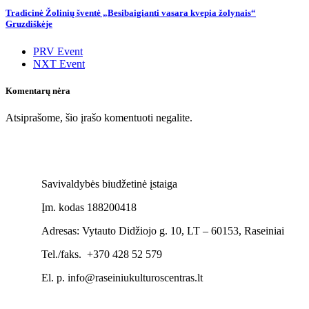
Tradicinė Žolinių šventė „Besibaigianti vasara kvepia žolynais“
Gruzdiškėje
PRV Event
NXT Event
Komentarų nėra
Atsiprašome, šio įrašo komentuoti negalite.
Savivaldybės biudžetinė įstaiga
Įm. kodas 188200418
Adresas: Vytauto Didžiojo g. 10, LT – 60153, Raseiniai
Tel./faks. +370 428 52 579
El. p. info@raseiniukulturoscentras.lt