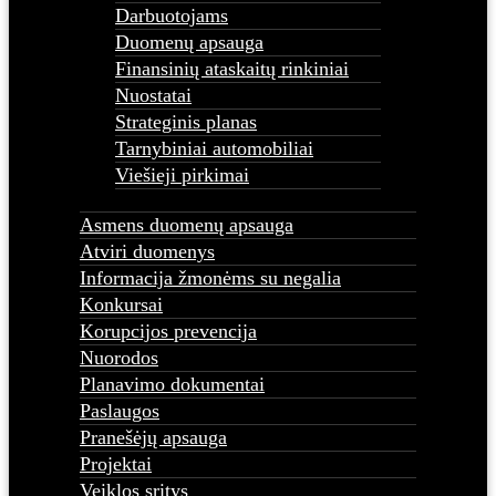
Darbuotojams
Duomenų apsauga
Finansinių ataskaitų rinkiniai
Nuostatai
Strateginis planas
Tarnybiniai automobiliai
Viešieji pirkimai
Asmens duomenų apsauga
Atviri duomenys
Informacija žmonėms su negalia
Konkursai
Korupcijos prevencija
Nuorodos
Planavimo dokumentai
Paslaugos
Pranešėjų apsauga
Projektai
Veiklos sritys