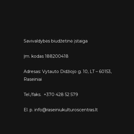
Savivaldybės biudžetinė įstaiga
Įm. kodas 188200418
Adresas: Vytauto Didžiojo g. 10, LT – 60153,
Raseiniai
Tel./faks. +370 428 52 579
El. p. info@raseiniukulturoscentras.lt