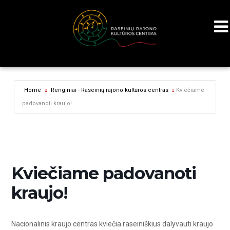
Home
Renginiai - Raseinių rajono kultūros centras
Kviečiame
padovanoti kraujo!
Kviečiame padovanoti
kraujo!
Nacionalinis kraujo centras kviečia raseiniškius dalyvauti kraujo