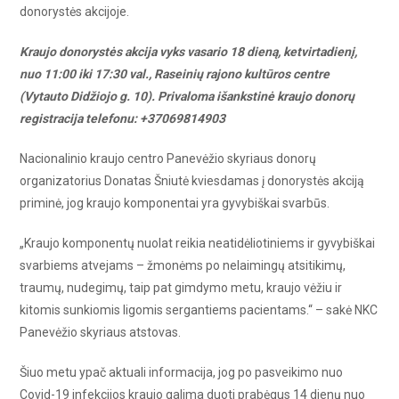
donorystės akcijoje.
Kraujo donorystės akcija vyks vasario 18 dieną, ketvirtadienį,
nuo 11:00 iki 17:30 val., Raseinių rajono kultūros centre
(Vytauto Didžiojo g. 10). Privaloma išankstinė kraujo donorų
registracija telefonu: +37069814903
Nacionalinio kraujo centro Panevėžio skyriaus donorų
organizatorius Donatas Šniutė kviesdamas į donorystės akciją
priminė, jog kraujo komponentai yra gyvybiškai svarbūs.
„Kraujo komponentų nuolat reikia neatidėliotiniems ir gyvybiškai
svarbiems atvejams – žmonėms po nelaimingų atsitikimų,
traumų, nudegimų, taip pat gimdymo metu, kraujo vėžiu ir
kitomis sunkiomis ligomis sergantiems pacientams.“ – sakė NKC
Panevėžio skyriaus atstovas.
Šiuo metu ypač aktuali informacija, jog po pasveikimo nuo
Covid-19 infekcijos kraujo galima duoti prabėgus 14 dienų nuo