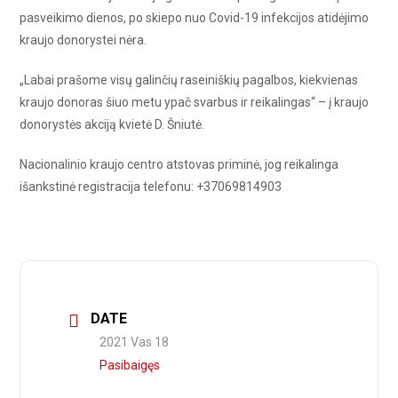
pasveikimo dienos, po skiepo nuo Covid-19 infekcijos atidėjimo
kraujo donorystei nėra.
„Labai prašome visų galinčių raseiniškių pagalbos, kiekvienas
kraujo donoras šiuo metu ypač svarbus ir reikalingas“ – į kraujo
donorystės akciją kvietė D. Šniutė.
Nacionalinio kraujo centro atstovas priminė, jog reikalinga
išankstinė registracija telefonu: +37069814903
DATE
2021 Vas 18
Pasibaigęs