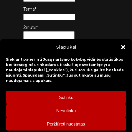
Tema*
Žinutė*
Slapukai
Siųsti
Siekiant pagerinti Jūsų naršymo kokybę, vidinės statistikos
bei tiesioginės rinkodaros tikslu šioje svetainėje yra
naudojami slapukai („cookies“), kuriuos Jūs galite bet kada
išjungti. Spausdami „Sutinku“, Jūs sutinkate su mūsų
naudojamais slapukais.
Sutinku
2026 © Raseinių rajono kultūros centras
Nesutinku
Bilietų rezervacija: mob. tel. +370 630 98 498, administracija: tel.
Peržiūrėti nuostatas
+370 428 52 579.