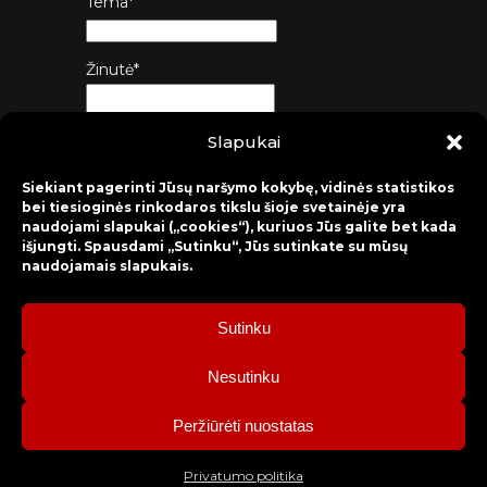
Tema*
Žinutė*
Slapukai
Siųsti
Siekiant pagerinti Jūsų naršymo kokybę, vidinės statistikos
bei tiesioginės rinkodaros tikslu šioje svetainėje yra
naudojami slapukai („cookies“), kuriuos Jūs galite bet kada
išjungti. Spausdami „Sutinku“, Jūs sutinkate su mūsų
naudojamais slapukais.
Sutinku
2026 © Raseinių rajono kultūros centras
Nesutinku
Bilietų rezervacija: mob. tel. +370 630 98 498, administracija: tel.
Peržiūrėti nuostatas
+370 428 52 579.
Privatumo politika