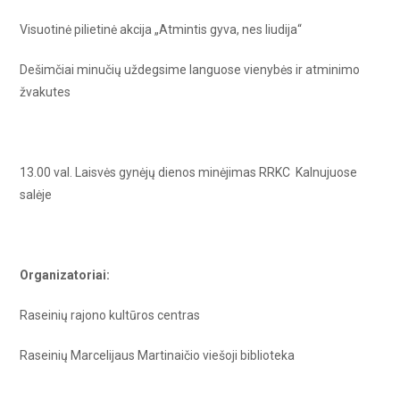
Visuotinė pilietinė akcija „Atmintis gyva, nes liudija“
Dešimčiai minučių uždegsime languose vienybės ir atminimo
žvakutes
13.00 val.
Laisvės gynėjų dienos minėjimas RRKC Kalnujuose
salėje
Organizatoriai:
Raseinių rajono kultūros centras
Raseinių Marcelijaus Martinaičio viešoji biblioteka