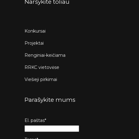
Naršykite toliau
Konkursai
Projektai
Renginiai-keičiama
RRKC vietovėse
Viešieji pirkimai
Parašykite mums
El. paštas*