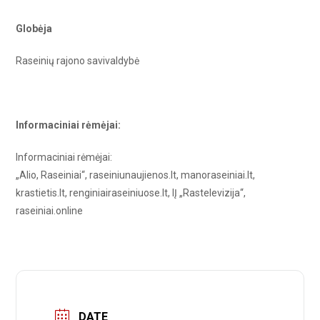
Globėja
Raseinių rajono savivaldybė
Informaciniai rėmėjai:
Informaciniai rėmėjai:
„Alio, Raseiniai“, raseiniunaujienos.lt, manoraseiniai.lt,
krastietis.lt, renginiairaseiniuose.lt, IĮ „Rastelevizija“,
raseiniai.online
DATE