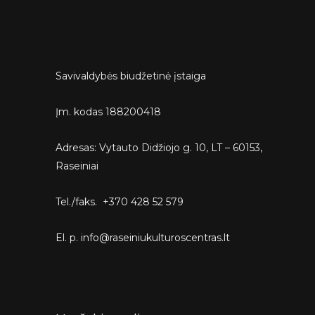
Savivaldybės biudžetinė įstaiga
Įm. kodas 188200418
Adresas: Vytauto Didžiojo g. 10, LT – 60153,
Raseiniai
Tel./faks. +370 428 52 579
El. p. info@raseiniukulturoscentras.lt