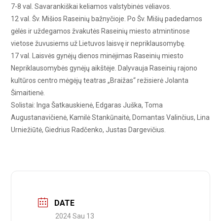
7-8 val. Savarankiškai keliamos valstybinės vėliavos.
12 val. Šv. Mišios Raseinių bažnyčioje.
Po Šv. Mišių padedamos
gėlės ir uždegamos žvakutės Raseinių miesto atmintinose
vietose žuvusiems už Lietuvos laisvę ir nepriklausomybę.
17 val. Laisvės gynėjų dienos minėjimas Raseinių miesto
Nepriklausomybės gynėjų aikštėje.
Dalyvauja Raseinių rajono
kultūros centro mėgėjų teatras „Braižas“ režisierė Jolanta
Šimaitienė.
Solistai: Inga Šatkauskienė, Edgaras Juška,
Toma
Augustanavičienė,
Kamilė Stankūnaitė, Domantas Valinčius,
Lina
Urniežiūtė,
Giedrius Radčenko,
Justas Dargevičius.
DATE
2024 Sau 13