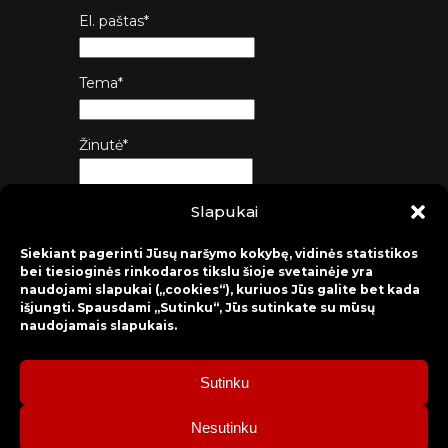
El. paštas*
Tema*
Žinutė*
Slapukai
Siųsti
Siekiant pagerinti Jūsų naršymo kokybę, vidinės statistikos
bei tiesioginės rinkodaros tikslu šioje svetainėje yra
naudojami slapukai („cookies“), kuriuos Jūs galite bet kada
išjungti. Spausdami „Sutinku“, Jūs sutinkate su mūsų
naudojamais slapukais.
Sutinku
2026 © Raseinių rajono kultūros centras
Nesutinku