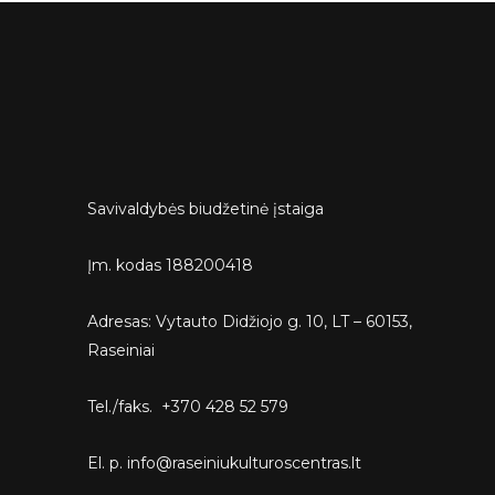
Savivaldybės biudžetinė įstaiga
Įm. kodas 188200418
Adresas: Vytauto Didžiojo g. 10, LT – 60153,
Raseiniai
Tel./faks. +370 428 52 579
El. p. info@raseiniukulturoscentras.lt