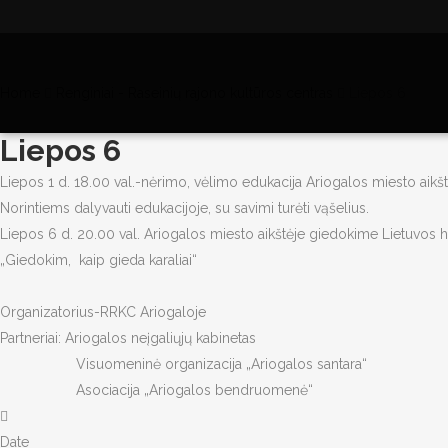
Home
Renginiai - Raseinių rajono kultūros centras
Liepos 6
Liepos 6
Liepos 1 d. 18.00 val.-nėrimo, vėlimo edukacija Ariogalos miesto aikš
Norintiems dalyvauti edukacijoje, su savimi turėti vąšelius.
Liepos 6 d. 20.00 val. Ariogalos miesto aikštėje giedokime Lietuvos 
„Giedokim, kaip gieda karaliai“
Organizatorius-RRKC Ariogaloje
Partneriai: Ariogalos neįgaliųjų kabinetas
Visuomeninė organizacija „Ariogalos santara“
Asociacija „Ariogalos bendruomenė“
Date