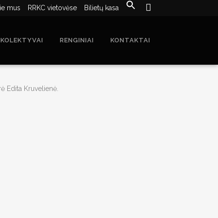
ie mus
RRKC vietovėse
Bilietų kasa
 KOLEKTYVAI
RENGINIAI
KONTAKTAI
ė Edita Kruvelienė.