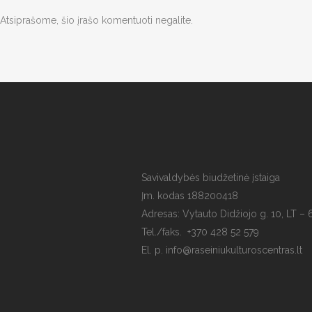
Atsiprašome, šio įrašo komentuoti negalite.
Savivaldybės biudžetinė įstaiga
Įm. kodas 188200418
Adresas: Vytauto Didžiojo g. 10, LT – 
Tel./faks. +370 428 52 579
El. p. info@raseiniukulturoscentras.lt