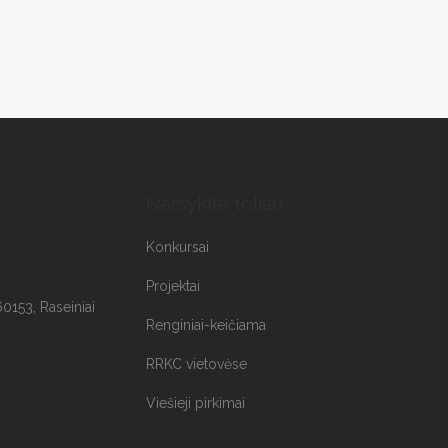
Naršykite toliau
Konkursai
Projektai
60153, Raseiniai
Renginiai-keičiama
RRKC vietovėse
Viešieji pirkimai