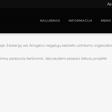
Ap
NAUJIENOS
INFORMACIJA
MENO
tėje. Edukaciją ves Ariogalos neįgaliųjų kabineto užimtumo organizator
himną pasipuošę karūnomis, dalyvaudami pasaulio lietuvių projekte