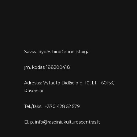
Savivaldybės biudžetinė įstaiga
Įm. kodas 188200418
Adresas: Vytauto Didžiojo g. 10, LT – 60153,
Raseiniai
Tel./faks. +370 428 52 579
El. p. info@raseiniukulturoscentras.lt