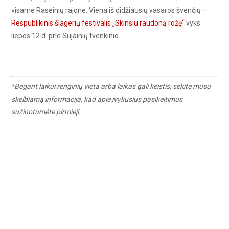
visame Raseinių rajone. Viena iš didžiausių vasaros švenčių –
Respublikinis šlagerių festivalis „Skinsiu raudoną rožę“
vyks
liepos 12 d. prie Sujainių tvenkinio.
*Bėgant laikui renginių vieta arba laikas gali keistis, sekite mūsų
skelbiamą informaciją, kad apie įvykusius pasikeitimus
sužinotumėte pirmieji.