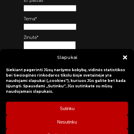
El. paštas*
Tema*
Žinutė*
Slapukai
Siųsti
Siekiant pagerinti Jūsų naršymo kokybę, vidinės statistikos
bei tiesioginės rinkodaros tikslu šioje svetainėje yra
naudojami slapukai („cookies“), kuriuos Jūs galite bet kada
išjungti. Spausdami „Sutinku“, Jūs sutinkate su mūsų
naudojamais slapukais.
Sutinku
2026 © Raseinių rajono kultūros centras
Nesutinku
Bilietų rezervacija: mob. tel. +370 630 98 498, administracija: tel.