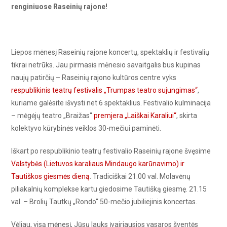
renginiuose Raseinių rajone!
Liepos mėnesį Raseinių rajone koncertų, spektaklių ir festivalių
tikrai netrūks. Jau pirmasis mėnesio savaitgalis bus kupinas
naujų patirčių – Raseinių rajono kultūros centre vyks
respublikinis teatrų festivalis „Trumpas teatro sujungimas“
,
kuriame galėsite išvysti net 6 spektaklius. Festivalio kulminacija
– mėgėjų teatro „Braižas“
premjera „Laiškai Karaliui“
, skirta
kolektyvo kūrybinės veiklos 30-mečiui paminėti.
Iškart po respublikinio teatrų festivalio Raseinių rajone švęsime
Valstybės (Lietuvos karaliaus Mindaugo karūnavimo) ir
Tautiškos giesmės dieną
. Tradiciškai 21.00 val. Molavėnų
piliakalnių komplekse kartu giedosime Tautišką giesmę. 21.15
val. – Brolių Tautkų „Rondo“ 50-mečio jubiliejinis koncertas.
Vėliau, visą mėnesį, Jūsų lauks įvairiausios vasaros šventės