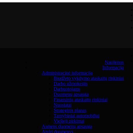
Naujienos
Informacija
Administracinė informacija
Biudžeto vykdymo ataskaitų rinkiniai
Darbo užmokestis
Darbuotojams
Duomenų apsauga
Finansinių ataskaitų rinkiniai
Nuostatai
Strateginis planas
Tarnybiniai automobiliai
Viešieji pirkimai
Asmens duomenų apsauga
Atviri duomenys