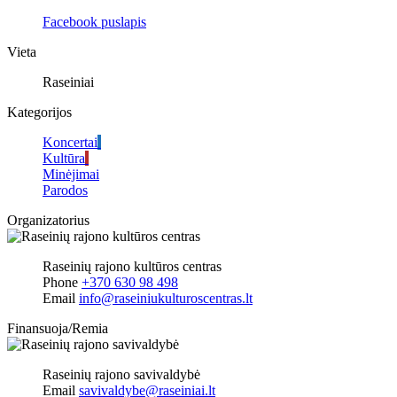
Facebook puslapis
Vieta
Raseiniai
Kategorijos
Koncertai
Kultūra
Minėjimai
Parodos
Organizatorius
Raseinių rajono kultūros centras
Phone
+370 630 98 498
Email
info@raseiniukulturoscentras.lt
Finansuoja/Remia
Raseinių rajono savivaldybė
Email
savivaldybe@raseiniai.lt