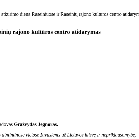
 atkūrimo diena Raseiniuose ir Raseinių rajono kultūros centro atidary
einių rajono kultūros centro atidarymas
adovas
Gražvydas Jegnoras.
atmintinose vietose žuvusiems už Lietuvos laisvę ir nepriklausomybę.