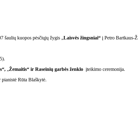
07 šaulių kuopos pėsčiųjų žygis „
Laisvės žingsniai“
į Petro Bartkaus-Ž
5).
s“,
„
Žemaitis“ ir Raseinių garbės ženklo
įteikimo ceremonija.
r pianistė Rūta Blaškytė.