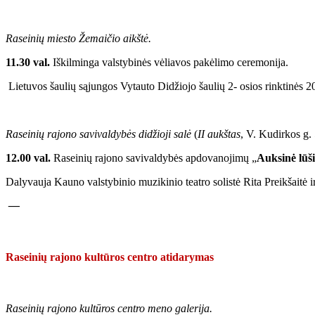
Raseinių miesto Žemaičio aikštė.
11.30 val.
Iškilminga valstybinės vėliavos pakėlimo ceremonija.
Lietuvos šaulių sąjungos Vytauto Didžiojo šaulių 2- osios rinktinės 2
Raseinių rajono savivaldybės didžioji salė
(
II aukštas
, V. Kudirkos g. 
12.00 val.
Raseinių rajono savivaldybės apdovanojimų „
Auksinė lūši
Dalyvauja Kauno valstybinio muzikinio teatro solistė Rita Preikšaitė i
—
Raseinių rajono kultūros centro atidarymas
Raseinių rajono kultūros centro meno galerija.