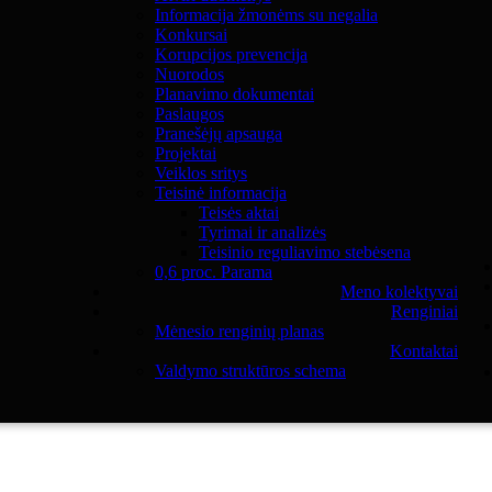
Informacija žmonėms su negalia
Konkursai
Korupcijos prevencija
Nuorodos
Planavimo dokumentai
Paslaugos
Pranešėjų apsauga
Projektai
Veiklos sritys
Teisinė informacija
Teisės aktai
Tyrimai ir analizės
Teisinio reguliavimo stebėsena
0,6 proc. Parama
Meno kolektyvai
Renginiai
Mėnesio renginių planas
Kontaktai
Valdymo struktūros schema