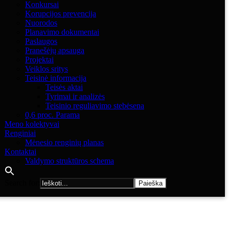
Konkursai
Korupcijos prevencija
Nuorodos
Planavimo dokumentai
Paslaugos
Pranešėjų apsauga
Projektai
Veiklos sritys
Teisinė informacija
Teisės aktai
Tyrimai ir analizės
Teisinio reguliavimo stebėsena
0,6 proc. Parama
Meno kolektyvai
Renginiai
Mėnesio renginių planas
Kontaktai
Valdymo struktūros schema
Search for: