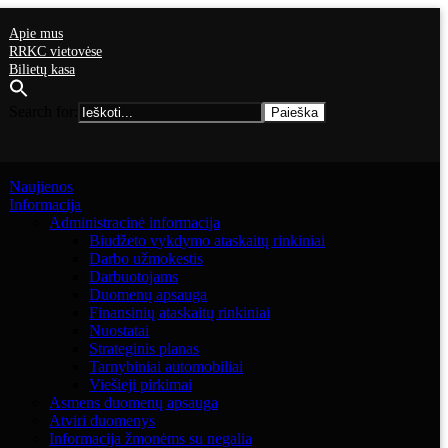
Apie mus
RRKC vietovėse
Bilietų kasa
Search for:
Naujienos
Informacija
Administracinė informacija
Biudžeto vykdymo ataskaitų rinkiniai
Darbo užmokestis
Darbuotojams
Duomenų apsauga
Finansinių ataskaitų rinkiniai
Nuostatai
Strateginis planas
Tarnybiniai automobiliai
Viešieji pirkimai
Asmens duomenų apsauga
Atviri duomenys
Informacija žmonėms su negalia