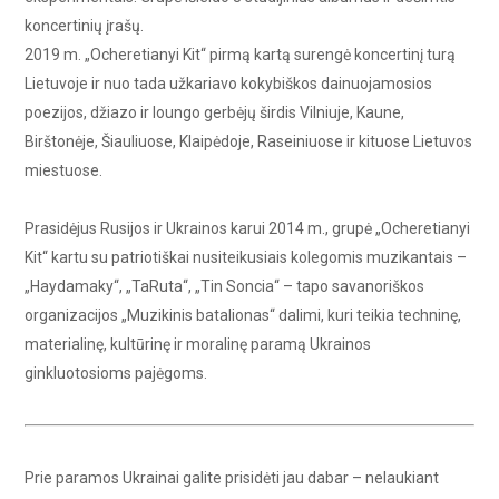
koncertinių įrašų.
2019 m. „Ocheretianyi Kit“ pirmą kartą surengė koncertinį turą
Lietuvoje ir nuo tada užkariavo kokybiškos dainuojamosios
poezijos, džiazo ir loungo gerbėjų širdis Vilniuje, Kaune,
Birštonėje, Šiauliuose, Klaipėdoje, Raseiniuose ir kituose Lietuvos
miestuose.
Prasidėjus Rusijos ir Ukrainos karui 2014 m., grupė „Ocheretianyi
Kit“ kartu su patriotiškai nusiteikusiais kolegomis muzikantais –
„Haydamaky“, „TaRuta“, „Tin Soncia“ – tapo savanoriškos
organizacijos „Muzikinis batalionas“ dalimi, kuri teikia techninę,
materialinę, kultūrinę ir moralinę paramą Ukrainos
ginkluotosioms pajėgoms.
Prie paramos Ukrainai galite prisidėti jau dabar – nelaukiant