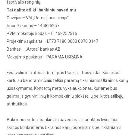
festivalio renginių.
Tai galite atlikti bankiniu pavedimu
Gavėjas – VšĮ „Remigijaus akcija“
Įmonės kodas – 145825257
PVM mokėtojo kodas – LT458252515
Projektinė sąskaita – LT73 7180 3000 0870 0147
Bankas – „Artea“ bankas AB
Mokėjimo paskirtis – PARAMA UKRAINAI
Festivalio iniciatoriai Remigijus Ruokis ir Rosvaldas Kunickas
kartu su bendraminčiais telkia paramą tiksliniams Ukrainos karių
užsakymams. Koncertų metu vyks aukcionas, kuriame bus
galima įsigyti vinilinių ir kompaktinių plokštelių bei kitos atlikėjų
atributikos.
Aukciono metu ir bankiniais pavedimais surinktos lėšos bus
skirtos konkretiems Ukrainos karių poreikiams bei tiksliniams