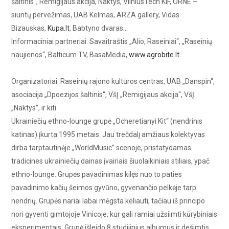
šaltinis“, Remigijaus akcija, Naktys, VilniusTech KIF, ORNE –
siuntų pervežimas, UAB Kelmas, ARZA gallery, Vidas
Bizauskas,
Kupa.lt
, Babtyno dvaras…
Informaciniai partneriai: Savaitraštis „Alio, Raseiniai“, „Raseinių
naujienos“, Balticum TV, BasaMedia,
www.agrobite.lt.
Organizatoriai: Raseinių rajono kultūros centras, UAB „Danspin“,
asociacija „Dpoezijos šaltinis“, VšĮ „Remigijaus akcija“, VšĮ
„Naktys“, ir kiti
Ukrainiečių ethno-lounge grupė „Ocheretianyi Kit“ (nendrinis
katinas) įkurta 1995 metais. Jau trečdalį amžiaus kolektyvas
dirba tarptautinėje „WorldMusic” scenoje, pristatydamas
tradicines ukrainiečių dainas įvairiais šiuolaikiniais stiliais, ypač
ethno-lounge. Grupės pavadinimas kilęs nuo to paties
pavadinimo kačių šeimos gyvūno, gyvenančio pelkėje tarp
nendrių. Grupės nariai labai mėgsta keliauti, tačiau iš principo
nori gyventi gimtojoje Vinicoje, kur gali ramiai užsiimti kūrybiniais
eksperimentais. Grupė išleido 8 studijinius albumus ir dešimtis