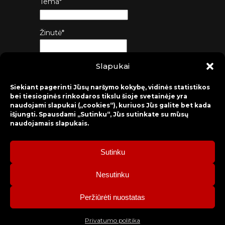
Tema*
Žinutė*
Slapukai
Siųsti
Siekiant pagerinti Jūsų naršymo kokybę, vidinės statistikos
bei tiesioginės rinkodaros tikslu šioje svetainėje yra
naudojami slapukai („cookies“), kuriuos Jūs galite bet kada
išjungti. Spausdami „Sutinku“, Jūs sutinkate su mūsų
naudojamais slapukais.
Sutinku
2026 © Raseinių rajono kultūros centras
Nesutinku
Bilietų rezervacija: mob. tel. +370 630 98 498, administracija: tel.
Peržiūrėti nuostatas
+370 428 52 579.
Privatumo politika