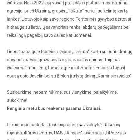
žiūrovai. Na o 2022-ųjų vasarį prasidėjus plataus masto karinei
agresijai prieš Ukrainą, grupės „TaRuta“ nariai jau kelintą kartą
lankosi Lietuvoje kaip savo regiono Teritorinės gynybos atstovai
ir drauge su lietuvių savanoriais renka labdarą pabėgėliams bei
reikalingą pagalbą savo šalies kariuomenei.
Liepos pabaigoje Raseinių rajone „TaRuta“ kartu su būriu draugų
dovanos pačias gražiausias ir jautriausias dainas. Taip pat
išgirsime ir naujienų, tame tarpe ir interneto sensacija tapusį
opusą apie Javelin bei su Biplan įrašytą dainą „Raminsim sielas“.
Susiburkime, nepamirškime, susivienykime, palaikykime,
aukokime!
Renginio metu bus renkama parama Ukrainai.
Ukrainai jau padeda: Raseinių rajono savivaldybė, Raseinių
rajono kultūros centras, UAB „Danspin“, asociacija „DPoezijos