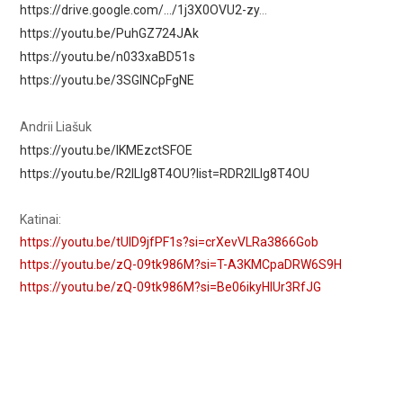
https://drive.google.com/…/1j3X0OVU2-zy
…
https://youtu.be/PuhGZ724JAk
https://youtu.be/n033xaBD51s
https://youtu.be/3SGlNCpFgNE
Andrii Liašuk
https://youtu.be/lKMEzctSFOE
https://youtu.be/R2lLIg8T4OU?list=RDR2lLIg8T4OU
Katinai:
https://youtu.be/tUID9jfPF1s?si=crXevVLRa3866Gob
https://youtu.be/zQ-09tk986M?si=T-A3KMCpaDRW6S9H
https://youtu.be/zQ-09tk986M?si=Be06ikyHIUr3RfJG