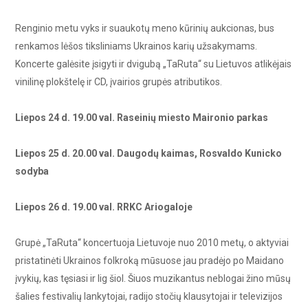
Renginio metu vyks ir suaukotų meno kūrinių aukcionas, bus
renkamos lėšos tiksliniams Ukrainos karių užsakymams.
Koncerte galėsite įsigyti ir dvigubą „TaRuta“ su Lietuvos atlikėjais
vinilinę plokštelę ir CD, įvairios grupės atributikos.
Liepos 24 d. 19.00 val. Raseinių miesto Maironio parkas
Liepos 25 d. 20.00 val. Daugodų kaimas, Rosvaldo Kunicko
sodyba
Liepos 26 d. 19.00 val. RRKC Ariogaloje
Grupė „TaRuta“ koncertuoja Lietuvoje nuo 2010 metų, o aktyviai
pristatinėti Ukrainos folkroką mūsuose jau pradėjo po Maidano
įvykių, kas tęsiasi ir lig šiol. Šiuos muzikantus neblogai žino mūsų
šalies festivalių lankytojai, radijo stočių klausytojai ir televizijos