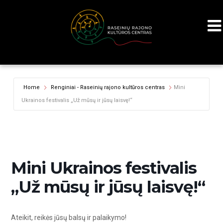
Home
Renginiai - Raseinių rajono kultūros centras
Mini
Ukrainos festivalis „Už mūsų ir jūsų laisvę!“
Mini Ukrainos festivalis
„Už mūsų ir jūsų laisvę!“
Ateikit, reikės jūsų balsų ir palaikymo!