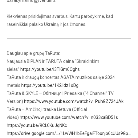
užsakymams įgyvendinti.
Kiekvienas prisidėjimas svarbus. Kartu parodykime, kad
raseiniškiai palaiko Ukrainą ir jos žmones.
Daugiau apie grupę TaRuta:
Naujausia BIPLAN ir TARUTA daina “Skraidinkim
sielas”
https://youtu.be/i3TlGm6Oghs
TaRuta ir draugų koncertas AGATA muzikos salėje 2024
metais
https://youtu.be/1K2IIdz1oDg
TaRuta & SKYLE – Обітниця | Priesaika (“4 Channel” TV
Version)
https://www.youtube.com/watch?v=PuhGZ724JAk
TaRuta – Amžinoji trauka Lietuva (Official
video)
https://www.youtube.com/watch?v=n033xaBD51s
https://youtu.be/9CL0KuJqNKc
https://drive.google.com/…/1LwWH1bEeFgaiFToonjb6cUUs9Gp
…