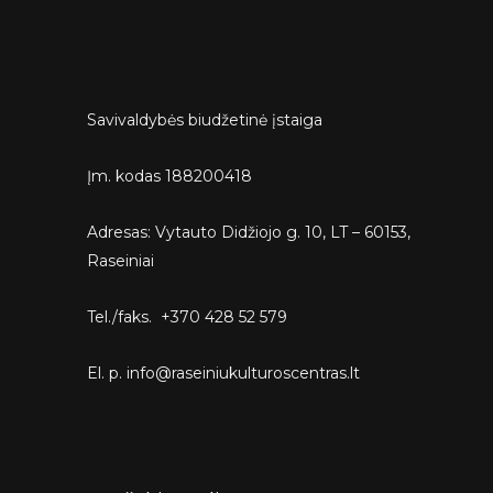
Savivaldybės biudžetinė įstaiga
Įm. kodas 188200418
Adresas: Vytauto Didžiojo g. 10, LT – 60153,
Raseiniai
Tel./faks. +370 428 52 579
El. p. info@raseiniukulturoscentras.lt