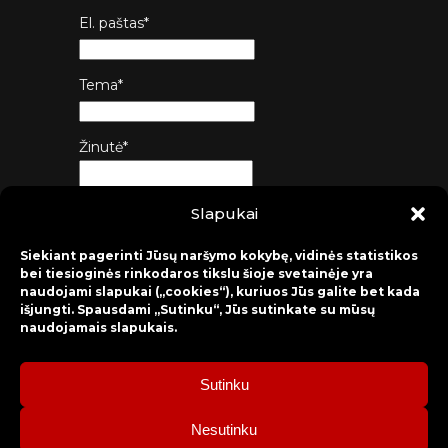
El. paštas*
Tema*
Žinutė*
Slapukai
Siųsti
Siekiant pagerinti Jūsų naršymo kokybę, vidinės statistikos
bei tiesioginės rinkodaros tikslu šioje svetainėje yra
naudojami slapukai („cookies“), kuriuos Jūs galite bet kada
išjungti. Spausdami „Sutinku“, Jūs sutinkate su mūsų
naudojamais slapukais.
Sutinku
2026 © Raseinių rajono kultūros centras
Nesutinku