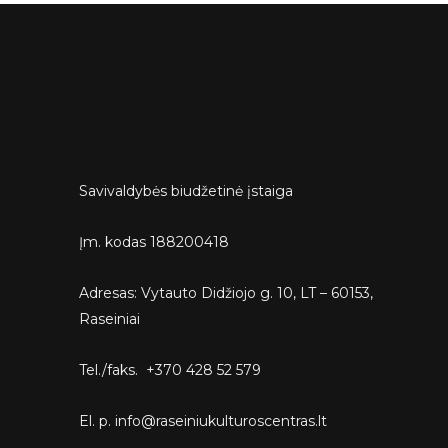
Savivaldybės biudžetinė įstaiga
Įm. kodas 188200418
Adresas: Vytauto Didžiojo g. 10, LT – 60153,
Raseiniai
Tel./faks. +370 428 52 579
El. p. info@raseiniukulturoscentras.lt