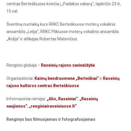
centras Berteškiuose kviečia į „Padėkos vakarą“, lapkričio 23 d.,
15 val.
Šventinę nuotaiką kurs RRKC Berteškiuose moterų vokalinis
ansamblis „Lelija“, RRKC Plikiuose moterų vokalinis ansamblis
„Aidija“ ir atlikėjas Robertas Matevičius.
Renginio globėja –
Raseinių rajono savivaldybė
Organizatoriai:
Kaimų bendruomenė „Berteškiai“
ir
Raseinių
rajono kultūros centras Berteškiuose
Informaciniai rėmėjai:
„Alio, Raseiniai“
,
„Raseinių
naujienos“
,
„renginiairaseiniuose.lt“
Renginys bus filmuojamas ir fotografuojamas