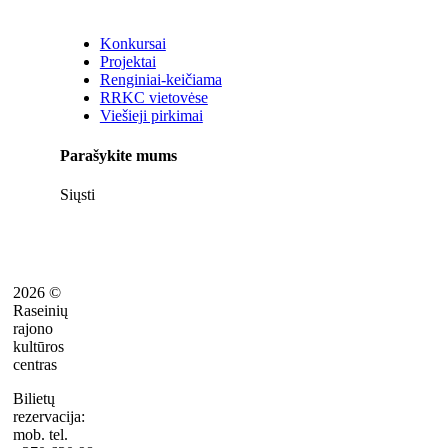
Konkursai
Projektai
Renginiai-keičiama
RRKC vietovėse
Viešieji pirkimai
Parašykite mums
Siųsti
2026 ©
Raseinių
rajono
kultūros
centras
Bilietų
rezervacija:
mob. tel.