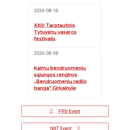
2026-08-16
XXIII Tarptautinis
Tytuvėnų vasaros
festivalis
2026-08-08
Kaimų bendruomenių
sąjungos renginys
„Bendruomenių radijo
banga“ Girkalnyje
PRV Event
NXT Event