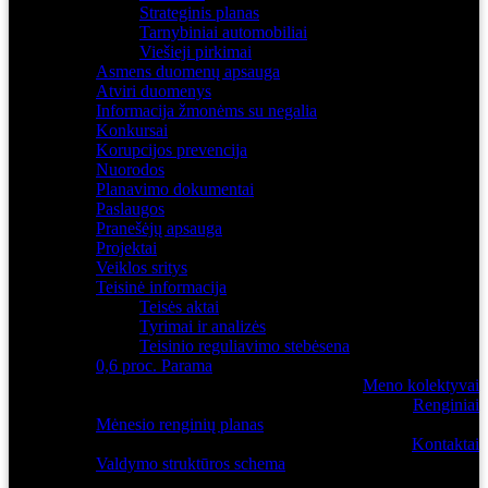
Strateginis planas
Tarnybiniai automobiliai
Viešieji pirkimai
Asmens duomenų apsauga
Atviri duomenys
Informacija žmonėms su negalia
Konkursai
Korupcijos prevencija
Nuorodos
Planavimo dokumentai
Paslaugos
Pranešėjų apsauga
Projektai
Veiklos sritys
Teisinė informacija
Teisės aktai
Tyrimai ir analizės
Teisinio reguliavimo stebėsena
0,6 proc. Parama
Meno kolektyvai
Renginiai
Mėnesio renginių planas
Kontaktai
Valdymo struktūros schema