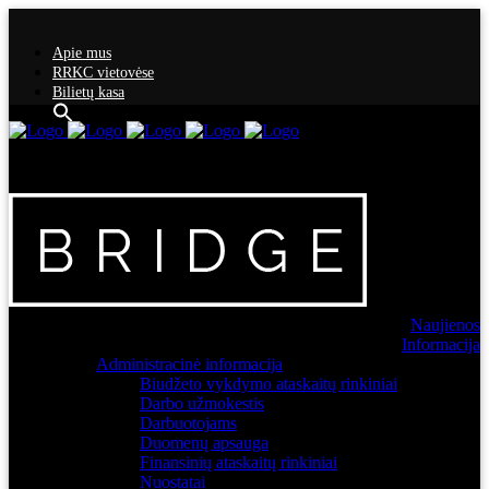
Apie mus
RRKC vietovėse
Bilietų kasa
Naujienos
Informacija
Administracinė informacija
Biudžeto vykdymo ataskaitų rinkiniai
Darbo užmokestis
Darbuotojams
Duomenų apsauga
Finansinių ataskaitų rinkiniai
Nuostatai