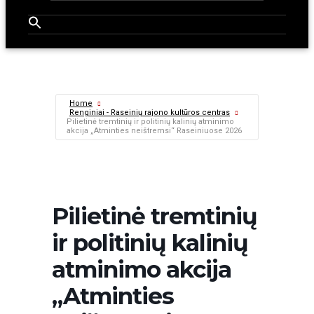
Home
Renginiai - Raseinių rajono kultūros centras
Pilietinė tremtinių ir politinių kalinių atminimo
akcija „Atminties neištremsi“ Raseiniuose 2026
Pilietinė tremtinių
ir politinių kalinių
atminimo akcija
„Atminties