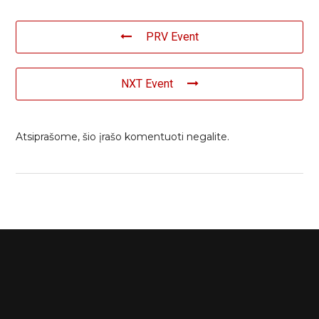
PRV Event
NXT Event
Atsiprašome, šio įrašo komentuoti negalite.