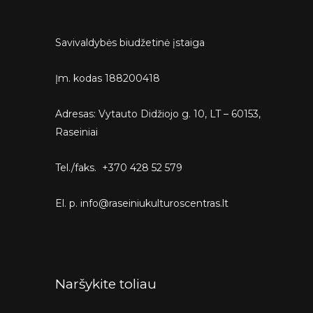
Savivaldybės biudžetinė įstaiga
Įm. kodas 188200418
Adresas: Vytauto Didžiojo g. 10, LT – 60153,
Raseiniai
Tel./faks. +370 428 52 579
El. p. info@raseiniukulturoscentras.lt
Naršykite toliau