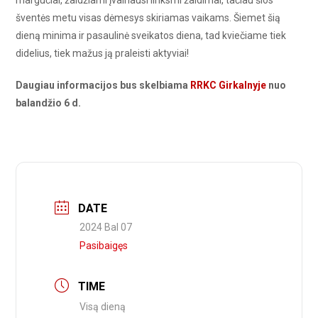
margučiai, žaidžiami įvairiausi linksmi žaidimai, tačiau šios
šventės metu visas dėmesys skiriamas vaikams. Šiemet šią
dieną minima ir pasaulinė sveikatos diena, tad kviečiame tiek
didelius, tiek mažus ją praleisti aktyviai!
Daugiau informacijos bus skelbiama
RRKC Girkalnyje
nuo
balandžio 6 d.
DATE
2024 Bal 07
Pasibaigęs
TIME
Visą dieną