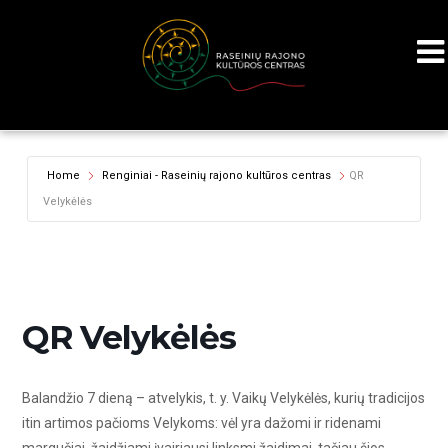
Home
Renginiai - Raseinių rajono kultūros centras
QR
Velykėlės
QR Velykėlės
Balandžio 7 dieną – atvelykis, t. y. Vaikų Velykėlės, kurių tradicijos
itin artimos pačioms Velykoms: vėl yra dažomi ir ridenami