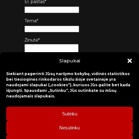
El. paštas*
Tema*
Žinutė*
Slapukai
Siųsti
Siekiant pagerinti Jūsų naršymo kokybę, vidinės statistikos
bei tiesioginės rinkodaros tikslu šioje svetainėje yra
naudojami slapukai („cookies“), kuriuos Jūs galite bet kada
išjungti. Spausdami „Sutinku“, Jūs sutinkate su mūsų
naudojamais slapukais.
Sutinku
2026 © Raseinių rajono kultūros centras
Nesutinku
Bilietų rezervacija: mob. tel. +370 630 98 498, administracija: tel.