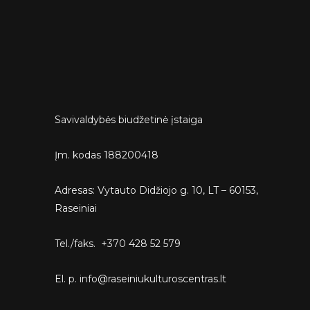
Savivaldybės biudžetinė įstaiga
Įm. kodas 188200418
Adresas: Vytauto Didžiojo g. 10, LT – 60153,
Raseiniai
Tel./faks. +370 428 52 579
El. p. info@raseiniukulturoscentras.lt