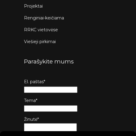
Projektai
Renginiai-keičiama
RRKC vietovėse
Viešieji pirkimai
Parašykite mums
El. paštas*
Tema*
Žinutė*