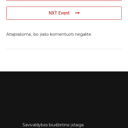
NXT Event
Atsiprašome, šio įrašo komentuoti negalite.
Savivaldybės biudžetinė įstaiga