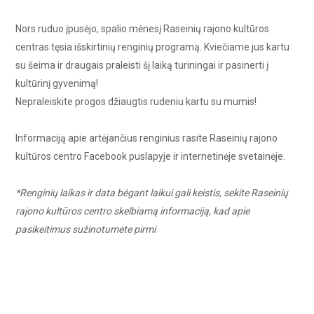
Nors ruduo įpusėjo, spalio mėnesį Raseinių rajono kultūros
centras tęsia išskirtinių renginių programą. Kviečiame jus kartu
su šeima ir draugais praleisti šį laiką turiningai ir pasinerti į
kultūrinį gyvenimą!
Nepraleiskite progos džiaugtis rudeniu kartu su mumis!
Informaciją apie artėjančius renginius rasite Raseinių rajono
kultūros centro Facebook puslapyje ir internetinėje svetainėje.
*Renginių laikas ir data bėgant laikui gali keistis, sekite Raseinių
rajono kultūros centro skelbiamą informaciją, kad apie
pasikeitimus sužinotumėte pirmi