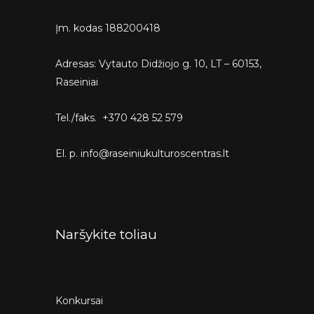
Įm. kodas 188200418
Adresas: Vytauto Didžiojo g. 10, LT – 60153,
Raseiniai
Tel./faks. +370 428 52 579
El. p. info@raseiniukulturoscentras.lt
Naršykite toliau
Konkursai